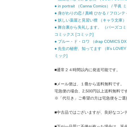
● in portrait （Canna Comics） 
● 身がわりの恋 / 真崎 ひかる / フロン
● 妖しい薬屋と見習い狸 （キャラ文庫） / 
● 舞台裏から失礼します。 （バーズコミッ
コミックス [コミック]
● ブルー・ド・ロワ （drap COMICS D
● 先生の秘密、知ってます （B’s LOVEY
ミック]
■通常２４時間以内に発送可能です。
■メール便は、１冊から送料無料です。
宅急便の場合、2,500円以上送料無料で
※「代引き」ご希望の方は宅急便をご選
■中古品ではございますが、良好なコン
■万が一品質に不備が有った場合は、返