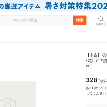
検索
詳細検索
【中古】 
/ 花川戸 菖
料】
328
円(
税
[NETWOR
してください