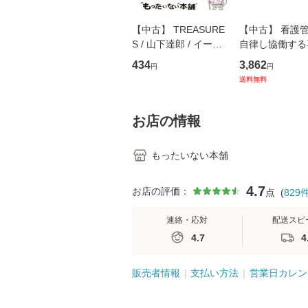
【中古】 TREASURE
【中古】 看護
S / 山下達郎 / イース
自律し協働する
トウエスト・ジャパン
の看護マネジメ
434
3,862
円
円
[CD]【メール便送料無
キル 改訂第3版 
送料無料
料】
学テキストNiCE)
島恵 藤本幸三 /
堂 [単行
お店の情報
もったいない本舗
4.7
お店の評価：
点
(
829
連絡・応対
配送スピ
4.7
4
販売者情報
支払い方法
営業日カレン