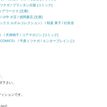
/ 平眞 ミツナガ / プランタン出版 [コミック]
ティアワークス [文庫]
小中 大豆 / 徳間書店 [文庫]
クス ルチルコレクション） / 秋葉 東子 / 幻冬舎
X） / 天禅桃子 / コアマガジン [コミック]
 COMICS） / 平眞ミツナガ / エンターブレイン [コ
す。
択下さい。
ディションです。
金対応。