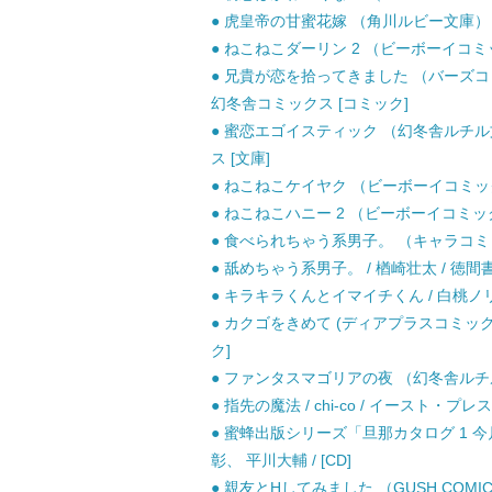
● 虎皇帝の甘蜜花嫁 （角川ルビー文庫） / 真
● ねこねこダーリン 2 （ビーボーイコミック
● 兄貴が恋を拾ってきました （バーズコミ
幻冬舎コミックス [コミック]
● 蜜恋エゴイスティック （幻冬舎ルチル文庫
ス [文庫]
● ねこねこケイヤク （ビーボーイコミックス
● ねこねこハニー 2 （ビーボーイコミックス
● 食べられちゃう系男子。 （キャラコミック
● 舐めちゃう系男子。 / 楢崎壮太 / 徳間
● キラキラくんとイマイチくん / 白桃ノリコ
● カクゴをきめて (ディアプラスコミックス 
ク]
● ファンタスマゴリアの夜 （幻冬舎ルチル文庫
● 指先の魔法 / chi-co / イースト・プレス
● 蜜蜂出版シリーズ「旦那カタログ 1 
彰、 平川大輔 / [CD]
● 親友とHしてみました （GUSH COMICS