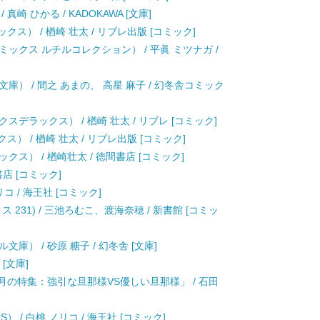
崎 ひかる / KADOKAWA [文庫]
ス） / 楢崎 壮太 / リブレ出版 [コミック]
ックス ルチルコレクション） / 平眞 ミツナガ /
） / 間之 あまの、 高星 麻子 / 幻冬舎コミック
デラックス） / 楢崎 壮太 / リブレ [コミック]
） / 楢崎 壮太 / リブレ出版 [コミック]
ス） / 楢崎壮太 / 徳間書店 [コミック]
書店 [コミック]
 / 海王社 [コミック]
231) / 三池ろむこ、渡海奈穂 / 新書館 [コミッ
） / 砂原 糖子 / 幻冬舎 [文庫]
 [文庫]
今月の特集：強引な旦那様VS優しい旦那様」 / 石田
） / 白桃 ノリコ / 海王社 [コミック]