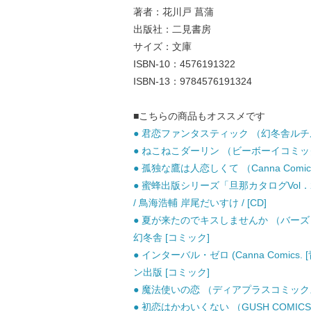
著者：花川戸 菖蒲
出版社：二見書房
サイズ：文庫
ISBN-10：4576191322
ISBN-13：9784576191324
■こちらの商品もオススメです
● 君恋ファンタスティック （幻冬舎ルチル文
● ねこねこダーリン （ビーボーイコミックス
● 孤独な鷹は人恋しくて （Canna Comic
● 蜜蜂出版シリーズ「旦那カタログVol
/ 鳥海浩輔 岸尾だいすけ / [CD]
● 夏が来たのでキスしませんか （バーズコ
幻冬舎 [コミック]
● インターバル・ゼロ (Canna Comics
ン出版 [コミック]
● 魔法使いの恋 （ディアプラスコミックス）
● 初恋はかわいくない （GUSH COMICS