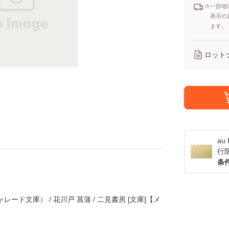
※一部地
表示の
ます。
ロット
a
行
条
ード文庫） / 花川戸 菖蒲 / 二見書房 [文庫]【メ