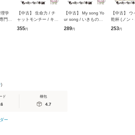
管理学
【中古】 生命力 / チ
【中古】 My song Yo
【中古】 ウ
専門職
ャットモンチー / キュ
ur song / いきものが
乾杯 (ノン
ントス
ーンレコード [CD]
かり / [CD]【メール便
ト) / 東野圭
355
289
253
円
円
円
(看護
【メール便送料無料】
送料無料】
社 [文庫]
 / 手
料無料】
 南江
件
)
ード
梱包
.6
4.7
ダー