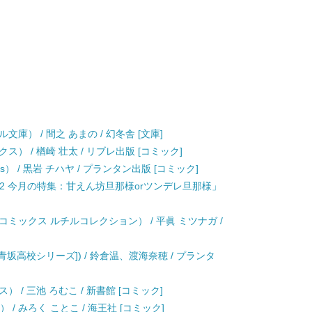
庫） / 間之 あまの / 幻冬舎 [文庫]
） / 楢崎 壮太 / リブレ出版 [コミック]
s） / 黒岩 チハヤ / プランタン出版 [コミック]
．2 今月の特集：甘えん坊旦那様orツンデレ旦那様」
ミックス ルチルコレクション） / 平眞 ミツナガ /
. [青坂高校シリーズ]) / 鈴倉温、渡海奈穂 / プランタ
 / 三池 ろむこ / 新書館 [コミック]
） / みろく ことこ / 海王社 [コミック]