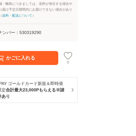
域・離島につきましては、送料が発生する場合や
お届け予定日期間内にお届けできない場合があり
（
送料・配送について
）
ナンバー：
530319290
かごに入れる
0
u PAY ゴールドカード新規＆即時発
限定
合計最大23,000Pもらえる※諸
件あり