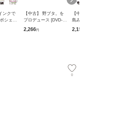
インクで
【中古】 野ブタ。を
【中古】 寒水魚 / 中
【中古】
・ポシェッ
プロデュース [DVD-B
島みゆき / [CD]【メー
カメムシ
吾 / 祥伝
OX] / バップ [DVD]
ル便送料無料】
語る / 
2,266
2,150
2,266
円
円
円
【メール便送
【メール便送料無料】
ワークい
会、吉田元重
夫 / 新評
【メール
0