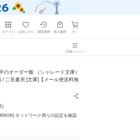
カテゴリ
お気に入り
閲覧履歴
購入履歴
かご
店舗メニュー
夜半のオーダー飯 （シャレード文庫）
蒲 / 二見書房 [文庫]【メール便送料無
込
)
K ERROR] ネットワーク周りの設定を確認