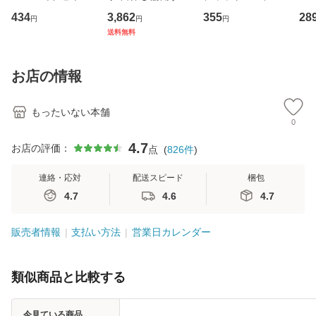
イーストウエス
専門職の看護マネ
キューンレコード
のがか
434
3,862
355
28
円
円
円
ト・ジャパン [CD]
ジメントスキル 改
[CD]【メール便送
【
送料無料
【メール便送料無
訂第3版 (看護学テ
料無料】
料
料】
キストNiCE) / 手島
恵 藤本幸三 / 南江
お店の情報
堂 [単行
もったいない本舗
0
4.7
お店の評価：
点
(
826
件
)
連絡・応対
配送スピード
梱包
4.7
4.6
4.7
販売者情報
支払い方法
営業日カレンダー
類似商品と比較する
今見ている商品