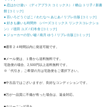
● 恋はかけ違い （ディアプラス コミックス） / 栖山 トリ子 / 新書
館 [コミック]
● 百いろどうぐばこ / わたなべ あじあ / リブレ出版 [コミック]
● 好きも嫌いも時間外 （バーズコミックス リンクスコレクショ
ン） / 毬田 ユズ / 幻冬舎 [コミック]
● ジョーカーの甘い嘘 / 南月 ゆう / リブレ出版 [コミック]
■通常２４時間以内に発送可能です。
■メール便は、１冊から送料無料です。
宅急便の場合、2,500円以上送料無料です。
※「代引き」ご希望の方は宅急便をご選択下さい。
■中古品ではございますが、良好なコンディションです。
■万が一品質に不備が有った場合は、返金対応。
■クリーニング済み。