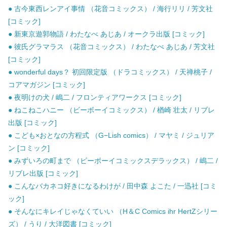
● 古今東西レンアイ事情 （花音コミックス） / 海行リリ / 芳文社
[コミック]
● 新東京遊郭物語 / わたなべ あじあ / オークラ出版 [コミック]
● 彼氏グラマラス （花音コミックス） / わたなべ あじあ / 芳文社
[コミック]
● wonderful days？ 初回限定版 （ドラコミックス） / 天禅桃子 /
コアマガジン [コミック]
● 夜明けの犬 / 嶋二 / フロンティアワークス [コミック]
● ねこねこハニー （ビーボーイコミックス） / 楢崎 壮太 / リブレ
出版 [コミック]
● こども×おとなの方程式 （G−Lish comics） / マヤミ / ジュリア
ン [コミック]
● みずいろの町まで （ビーボーイコミックスデラックス） / 嶋二 /
リブレ出版 [コミック]
● こんなバカネコ好きになるわけが / 田中森 よこた / 一迅社 [コミ
ック]
● そんなにキレイじゃなくていい （H＆C Comics ihr HertZシリー
ズ） / うり / 大洋図書 [コミック]