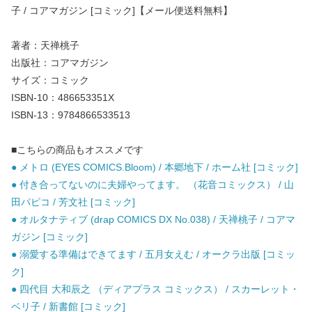
子 / コアマガジン [コミック]【メール便送料無料】
著者：天禅桃子
出版社：コアマガジン
サイズ：コミック
ISBN-10：486653351X
ISBN-13：9784866533513
■こちらの商品もオススメです
● メトロ (EYES COMICS.Bloom) / 本郷地下 / ホーム社 [コミック]
● 付き合ってないのに夫婦やってます。 （花音コミックス） / 山
田パピコ / 芳文社 [コミック]
● オルタナティブ (drap COMICS DX No.038) / 天禅桃子 / コアマ
ガジン [コミック]
● 溺愛する準備はできてます / 五月女えむ / オークラ出版 [コミッ
ク]
● 四代目 大和辰之 （ディアプラス コミックス） / スカーレット・
ベリ子 / 新書館 [コミック]