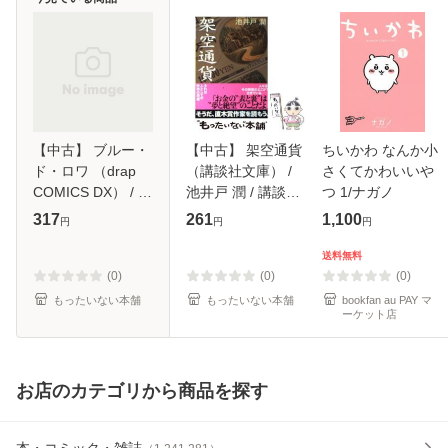
【中古】 ブルー・
【中古】 架空通貨
ちいかわ なんか小
ド・ロワ （drap
（講談社文庫） /
さくてかわいいや
COMICS DX） / 天
池井戸 潤 / 講談社
つ 1/ナガノ
禅桃子 / コアマガ
[文庫]【メール便送
317
261
1,100
円
円
円
ジン [コミック]
料無料】
【メール便送料無
送料無料
料】
(0)
(0)
(0)
もったいない本舗
もったいない本舗
bookfan au PAY マ
ーケット店
お店のカテゴリから商品を探す
本・コミック・雑誌