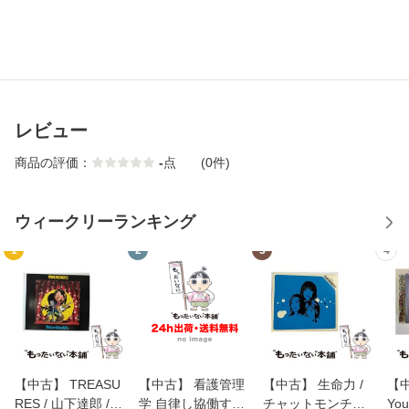
レビュー
商品の評価：
-
点
(0件)
ウィークリーランキング
1
2
3
4
【中古】 TREASU
【中古】 看護管理
【中古】 生命力 /
【中
RES / 山下達郎 /
学 自律し協働する
チャットモンチー /
You