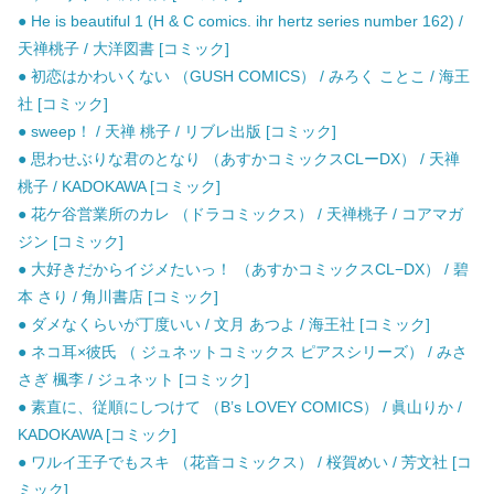
● He is beautiful 1 (H & C comics. ihr hertz series number 162) /
天禅桃子 / 大洋図書 [コミック]
● 初恋はかわいくない （GUSH COMICS） / みろく ことこ / 海王
社 [コミック]
● sweep！ / 天禅 桃子 / リブレ出版 [コミック]
● 思わせぶりな君のとなり （あすかコミックスCLーDX） / 天禅
桃子 / KADOKAWA [コミック]
● 花ケ谷営業所のカレ （ドラコミックス） / 天禅桃子 / コアマガ
ジン [コミック]
● 大好きだからイジメたいっ！ （あすかコミックスCL−DX） / 碧
本 さり / 角川書店 [コミック]
● ダメなくらいが丁度いい / 文月 あつよ / 海王社 [コミック]
● ネコ耳×彼氏 （ ジュネットコミックス ピアスシリーズ） / みさ
さぎ 楓李 / ジュネット [コミック]
● 素直に、従順にしつけて （B’s LOVEY COMICS） / 眞山りか /
KADOKAWA [コミック]
● ワルイ王子でもスキ （花音コミックス） / 桜賀めい / 芳文社 [コ
ミック]