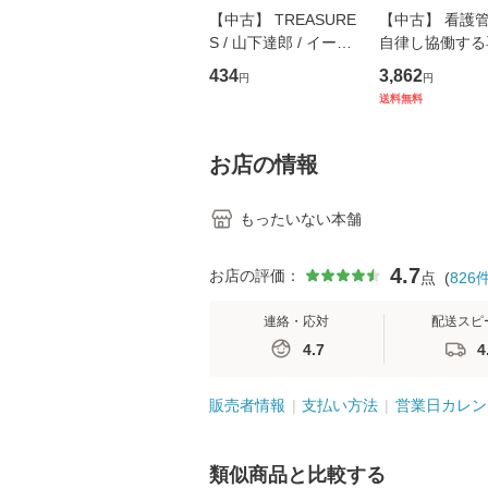
【中古】 TREASURE
【中古】 看護
S / 山下達郎 / イース
自律し協働する
トウエスト・ジャパン
の看護マネジメ
434
3,862
円
円
[CD]【メール便送料無
キル 改訂第3版 
送料無料
料】
学テキストNiCE)
島恵 藤本幸三 /
堂 [単行
お店の情報
もったいない本舗
4.7
お店の評価：
点
(
826
連絡・応対
配送スピ
4.7
4
販売者情報
支払い方法
営業日カレン
類似商品と比較する