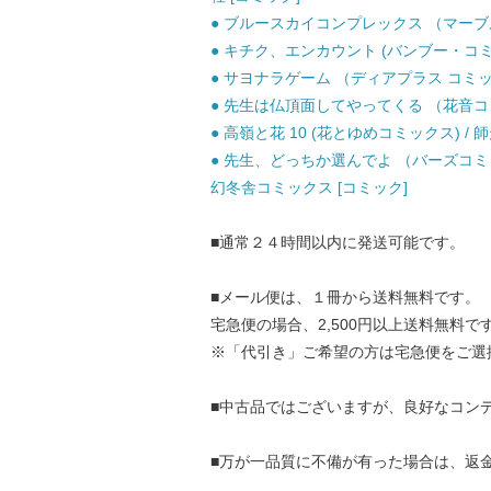
● ブルースカイコンプレックス （マーブルコ
● キチク、エンカウント (バンブー・コミック
● サヨナラゲーム （ディアプラス コミックス
● 先生は仏頂面してやってくる （花音コミッ
● 高嶺と花 10 (花とゆめコミックス) / 師
● 先生、どっちか選んでよ （バーズコミッ
幻冬舎コミックス [コミック]
■通常２４時間以内に発送可能です。
■メール便は、１冊から送料無料です。
宅急便の場合、2,500円以上送料無料で
※「代引き」ご希望の方は宅急便をご選
■中古品ではございますが、良好なコン
■万が一品質に不備が有った場合は、返