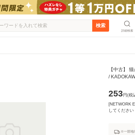
検索
詳細検索
【中古】 猫
/ KADOK
253
円(
税
[NETWOR
してください
※一部地