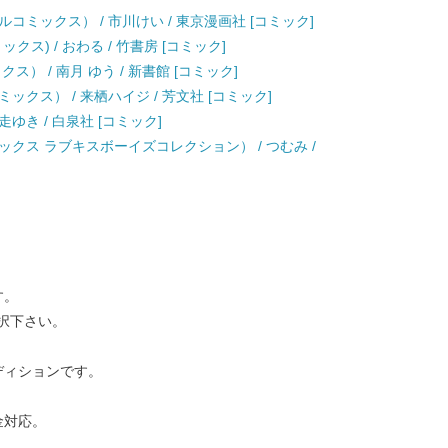
ミックス） / 市川けい / 東京漫画社 [コミック]
ス) / おわる / 竹書房 [コミック]
） / 南月 ゆう / 新書館 [コミック]
クス） / 来栖ハイジ / 芳文社 [コミック]
走ゆき / 白泉社 [コミック]
クス ラブキスボーイズコレクション） / つむみ /
す。
択下さい。
ディションです。
金対応。