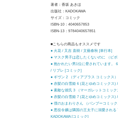
著者：香坂 あきほ
出版社：KADOKAWA
サイズ：コミック
ISBN-10：4040657853
ISBN-13：9784040657851
■こちらの商品もオススメです
● 火花 / 又吉 直樹 / 文藝春秋 [単行本]
● マスク男子は恋したくないのに （ビボピー
● 抱かれたい男1位に脅されています。 6
/ リブレ [コミック]
● ギヴン 2 （ディアプラス コミックス） /
● 赤髪の白雪姫 6 (花とゆめコミックス) /
● 素敵な彼氏 3 （マーガレットコミックス）
● 赤髪の白雪姫 7 (花とゆめコミックス) /
● 僕のおまわりさん （バンブーコミックス m
● 悪役令嬢は隣国の王太子に溺愛される 7 (B
KADOKAWA [コミック]