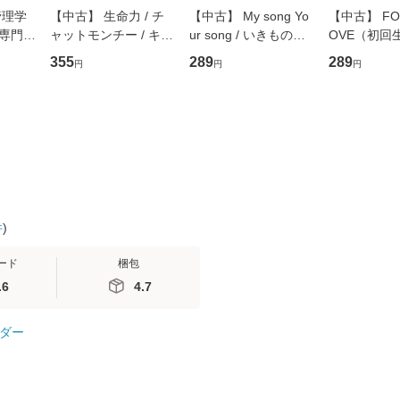
管理学
【中古】 生命力 / チ
【中古】 My song Yo
【中古】 FOR
専門職
ャットモンチー / キュ
ur song / いきものが
OVE（初回
ントス
ーンレコード [CD]
かり / [CD]【メール便
盤） / 清水
355
289
289
円
円
円
(看護
【メール便送料無料】
送料無料】
ミリヤ / [CD]【メール
 / 手
便送料無料
 南江
件
)
ード
梱包
.6
4.7
ダー