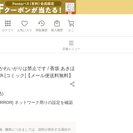
カテゴリ
お気に入り
閲覧履歴
購入履歴
かご
店舗メニュー
かわいがりは禁止です / 香坂 あきほ
AWA [コミック]【メール便送料無料】
込
)
K ERROR] ネットワーク周りの設定を確認
域・離島につきましては、送料が発生する場合や