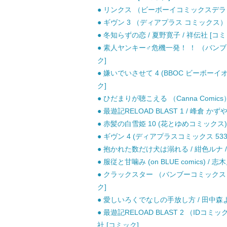
● リンクス （ビーボーイコミックスデラック
● ギヴン 3 （ディアプラス コミックス） /
● 冬知らずの恋 / 夏野寛子 / 祥伝社 [コミ
● 素人ヤンキー♂危機一発！ ！ （バンブーコ
ク]
● 嫌いでいさせて 4 (BBOC ビーボーイ
ク]
● ひだまりが聴こえる （Canna Comics
● 最遊記RELOAD BLAST 1 / 峰倉 かず
● 赤髪の白雪姫 10 (花とゆめコミックス) 
● ギヴン 4 (ディアプラスコミックス 533. C
● 抱かれた数だけ犬は溺れる / 紺色ルナ 
● 服従と甘噛み (on BLUE comics) / 
● クラックスター （バンブーコミックス Q
ク]
● 愛しいろくでなしの手放し方 / 田中森よ
● 最遊記RELOAD BLAST 2 （IDコミ
社 [コミック]