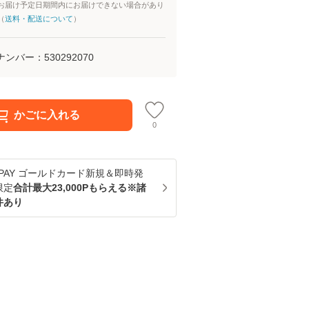
お届け予定日期間内にお届けできない場合があり
（
送料・配送について
）
ナンバー：
530292070
かごに入れる
0
u PAY ゴールドカード新規＆即時発
限定
合計最大23,000Pもらえる※諸
件あり