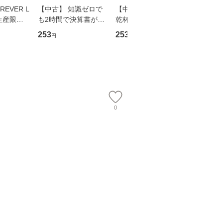
EVER L
【中古】 知識ゼロで
【中古】 ウインクで
【中古】
生産限定
も2時間で決算書が読
乾杯 (ノン・ポシェッ
春文庫） /
翔太×加藤
めるようになる！ 会
ト) / 東野圭吾 / 祥伝
文藝春秋 
253
253
262
円
円
円
計超入門！ / 佐伯 良
社 [文庫]【メール便送
ル便送料
】
隆 / 高橋書店 [単行本
料無料】
（ソフトカバー）]
【メール便送
0