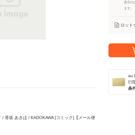
表示の
ます。
ロット
a
行
条
香坂 あきほ / KADOKAWA [コミック]【メール便