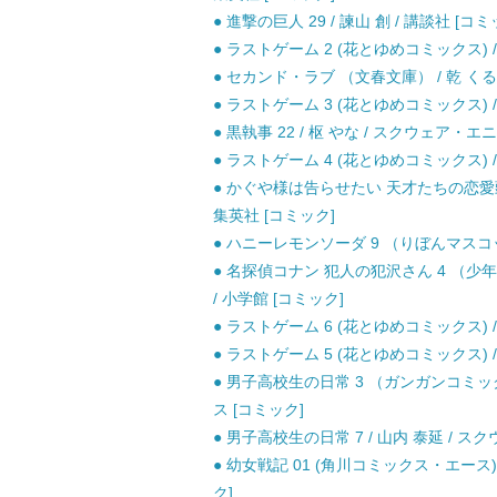
● 進撃の巨人 29 / 諫山 創 / 講談社 [コミ
● ラストゲーム 2 (花とゆめコミックス) / 
● セカンド・ラブ （文春文庫） / 乾 くるみ
● ラストゲーム 3 (花とゆめコミックス) / 
● 黒執事 22 / 枢 やな / スクウェア・エ
● ラストゲーム 4 (花とゆめコミックス) /
● かぐや様は告らせたい 天才たちの恋愛頭脳
集英社 [コミック]
● ハニーレモンソーダ 9 （りぼんマスコッ
● 名探偵コナン 犯人の犯沢さん 4 （少
/ 小学館 [コミック]
● ラストゲーム 6 (花とゆめコミックス) /
● ラストゲーム 5 (花とゆめコミックス) /
● 男子高校生の日常 3 （ガンガンコミック
ス [コミック]
● 男子高校生の日常 7 / 山内 泰延 / 
● 幼女戦記 01 (角川コミックス・エース) 
ク]