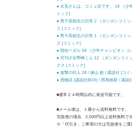
● 古見さんは、コミュ症です。 19 （少年
ミック]
● 男子高校生の日常 2 （ガンガンコミック
ス [コミック]
● 男子高校生の日常 1 （ガンガンコミック
ス [コミック]
● 弱虫ペダル 58 （少年チャンピオン コミ
● 月刊少女野崎くん 12 （ガンガンコミック
クス [コミック]
● 進撃の巨人 28 / 諫山 創 / 講談社 [コミ
● 憑物語 (講談社BOX) / 西尾維新 / 講談
■通常２４時間以内に発送可能です。
■メール便は、１冊から送料無料です。
宅急便の場合、2,500円以上送料無料で
※「代引き」ご希望の方は宅急便をご選