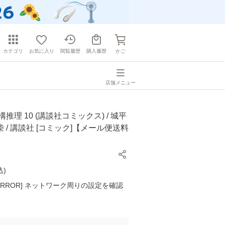
カテゴリ
お気に入り
閲覧履歴
購入履歴
かご
店舗メニュー
推理 10 (講談社コミックス) / 城平
 / 講談社 [コミック]【メール便送料
込
)
K ERROR] ネットワーク周りの設定を確認