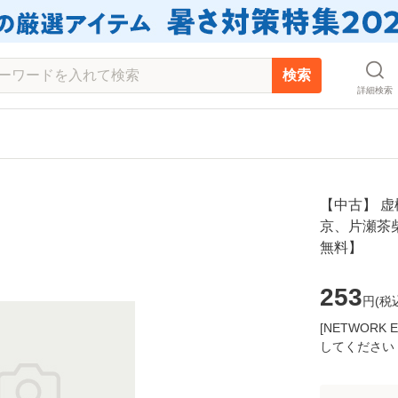
検索
詳細検索
【中古】 虚構
京、片瀬茶柴
無料】
253
円(
税
[NETWOR
してください