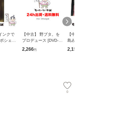
インクで
【中古】 野ブタ。を
【中古】 寒水魚 / 中
【中古】
・ポシェッ
プロデュース [DVD-B
島みゆき / [CD]【メー
カメムシ
吾 / 祥伝
OX] / バップ [DVD]
ル便送料無料】
語る / 
2,266
2,150
2,266
円
円
円
【メール便送
【メール便送料無料】
ワークい
会、吉田元重
夫 / 新評
【メール
0