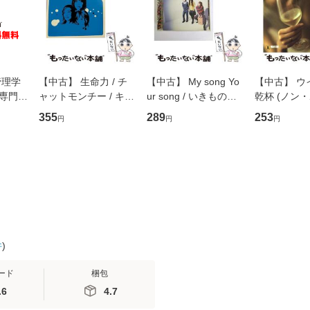
管理学
【中古】 生命力 / チ
【中古】 My song Yo
【中古】 ウ
専門職
ャットモンチー / キュ
ur song / いきものが
乾杯 (ノン
ントス
ーンレコード [CD]
かり / [CD]【メール便
ト) / 東野圭
355
289
253
円
円
円
(看護
【メール便送料無料】
送料無料】
社 [文庫]
 / 手
料無料】
 南江
件
)
ード
梱包
.6
4.7