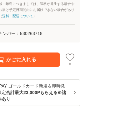
域・離島につきましては、送料が発生する場合や
お届け予定日期間内にお届けできない場合があり
（
送料・配送について
）
ナンバー：
530263718
かごに入れる
0
u PAY ゴールドカード新規＆即時発
限定
合計最大23,000Pもらえる※諸
件あり