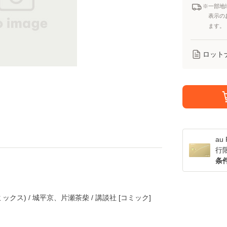
※一部地
表示の
ます。
ロット
a
行
条
ックス) / 城平京、片瀬茶柴 / 講談社 [コミック]