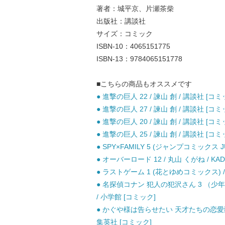
著者：城平京、片瀬茶柴
出版社：講談社
サイズ：コミック
ISBN-10：4065151775
ISBN-13：9784065151778
■こちらの商品もオススメです
● 進撃の巨人 22 / 諫山 創 / 講談社 [コミ
● 進撃の巨人 27 / 諫山 創 / 講談社 [コミ
● 進撃の巨人 20 / 諫山 創 / 講談社 [コミ
● 進撃の巨人 25 / 諫山 創 / 講談社 [コミ
● SPY×FAMILY 5 (ジャンプコミックス J
● オーバーロード 12 / 丸山 くがね / KAD
● ラストゲーム 1 (花とゆめコミックス) / 
● 名探偵コナン 犯人の犯沢さん 3 （少
/ 小学館 [コミック]
● かぐや様は告らせたい 天才たちの恋愛頭脳
集英社 [コミック]