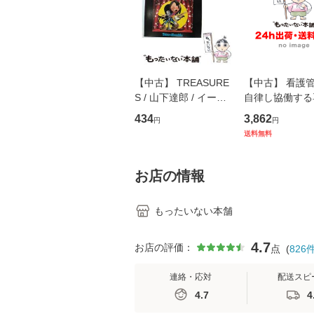
【中古】 TREASURE
【中古】 看護
S / 山下達郎 / イース
自律し協働する
トウエスト・ジャパン
の看護マネジメ
434
3,862
円
円
[CD]【メール便送料無
キル 改訂第3版 
送料無料
料】
学テキストNiCE)
島恵 藤本幸三 /
堂 [単行
お店の情報
もったいない本舗
4.7
お店の評価：
点
(
826
連絡・応対
配送スピ
4.7
4