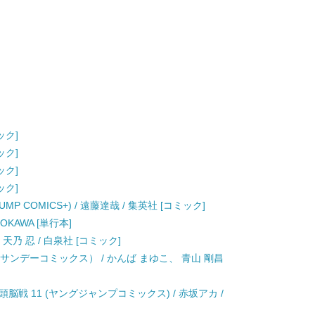
ック]
ック]
ック]
ック]
UMP COMICS+) / 遠藤達哉 / 集英社 [コミック]
OKAWA [単行本]
天乃 忍 / 白泉社 [コミック]
年サンデーコミックス） / かんば まゆこ、 青山 剛昌
戦 11 (ヤングジャンプコミックス) / 赤坂アカ /