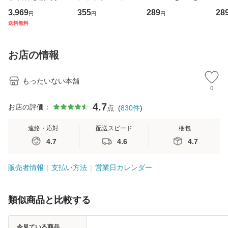
専門職の看護マネ
キューンレコード
のがかり / [CD]
産限
3,969
355
289
28
円
円
円
ジメントスキル 改
[CD]【メール便送
【メール便送料無
翔太
送料無料
訂第3版 (看護学テ
料無料】
料】
[C
キストNiCE) / 手島
料
恵 藤本幸三 / 南江
お店の情報
堂 [単行
もったいない本舗
0
4.7
お店の評価：
点
(
830
件
)
連絡・応対
配送スピード
梱包
4.7
4.6
4.7
販売者情報
支払い方法
営業日カレンダー
類似商品と比較する
今見ている商品