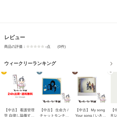
レビュー
商品の評価：
-
点
(0件)
ウィークリーランキング
1
2
3
4
【中古】 看護管理
【中古】 生命力 /
【中古】 My song
【中
学 自律し協働する
チャットモンチー /
Your song / いきも
R 