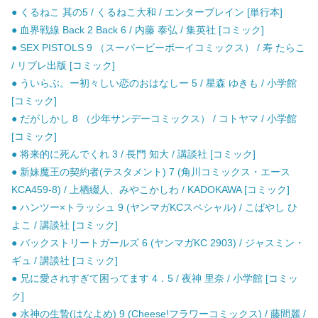
● くるねこ 其の5 / くるねこ大和 / エンターブレイン [単行本]
● 血界戦線 Back 2 Back 6 / 内藤 泰弘 / 集英社 [コミック]
● SEX PISTOLS 9 （スーパービーボーイコミックス） / 寿 たらこ
/ リブレ出版 [コミック]
● ういらぶ。ー初々しい恋のおはなしー 5 / 星森 ゆきも / 小学館
[コミック]
● だがしかし 8 （少年サンデーコミックス） / コトヤマ / 小学館
[コミック]
● 将来的に死んでくれ 3 / 長門 知大 / 講談社 [コミック]
● 新妹魔王の契約者(テスタメント) 7 (角川コミックス・エース
KCA459-8) / 上栖綴人、みやこかしわ / KADOKAWA [コミック]
● ハンツー×トラッシュ 9 (ヤンマガKCスペシャル) / こばやし ひ
よこ / 講談社 [コミック]
● バックストリートガールズ 6 (ヤンマガKC 2903) / ジャスミン・
ギュ / 講談社 [コミック]
● 兄に愛されすぎて困ってます 4．5 / 夜神 里奈 / 小学館 [コミッ
ク]
● 水神の生贄(はなよめ) 9 (Cheese!フラワーコミックス) / 藤間麗 /