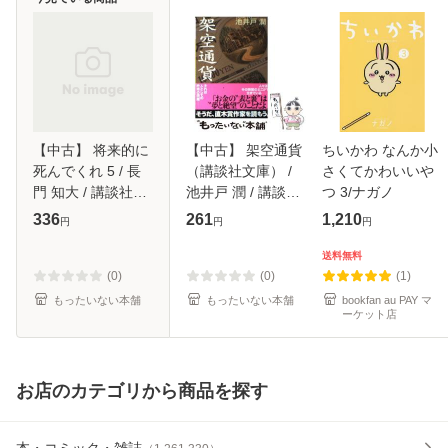
【中古】 将来的に
【中古】 架空通貨
ちいかわ なんか小
死んでくれ 5 / 長
（講談社文庫） /
さくてかわいいや
門 知大 / 講談社
池井戸 潤 / 講談社
つ 3/ナガノ
[コミック]【メール
[文庫]【メール便送
336
261
1,210
円
円
円
便送料無料】
料無料】
送料無料
(0)
(0)
(1)
もったいない本舗
もったいない本舗
bookfan au PAY マ
ーケット店
お店のカテゴリから商品を探す
本・コミック・雑誌