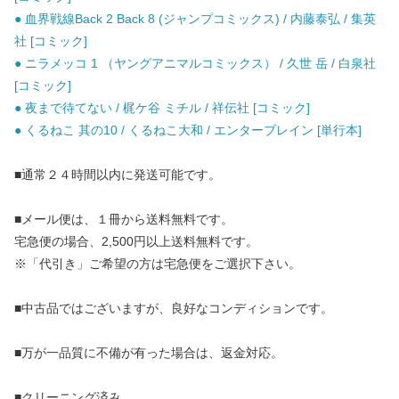
● 血界戦線Back 2 Back 8 (ジャンプコミックス) / 内藤泰弘 / 集英
社 [コミック]
● ニラメッコ 1 （ヤングアニマルコミックス） / 久世 岳 / 白泉社
[コミック]
● 夜まで待てない / 梶ケ谷 ミチル / 祥伝社 [コミック]
● くるねこ 其の10 / くるねこ大和 / エンターブレイン [単行本]
■通常２４時間以内に発送可能です。
■メール便は、１冊から送料無料です。
宅急便の場合、2,500円以上送料無料です。
※「代引き」ご希望の方は宅急便をご選択下さい。
■中古品ではございますが、良好なコンディションです。
■万が一品質に不備が有った場合は、返金対応。
■クリーニング済み。