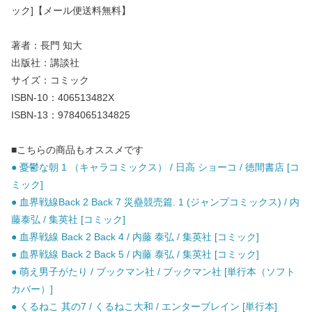
ック]【メール便送料無料】
著者：長門 知大
出版社：講談社
サイズ：コミック
ISBN-10：406513482X
ISBN-13：9784065134825
■こちらの商品もオススメです
● 憂鬱な朝 1 （キャラコミックス） / 日高 ショーコ / 徳間書店 [コ
ミック]
● 血界戦線Back 2 Back 7 災蠱競売篇. 1 (ジャンプコミックス) / 内
藤泰弘 / 集英社 [コミック]
● 血界戦線 Back 2 Back 4 / 内藤 泰弘 / 集英社 [コミック]
● 血界戦線 Back 2 Back 5 / 内藤 泰弘 / 集英社 [コミック]
● 萌え男子がたり / ブックマン社 / ブックマン社 [単行本（ソフト
カバー）]
● くるねこ 其の7 / くるねこ大和 / エンターブレイン [単行本]