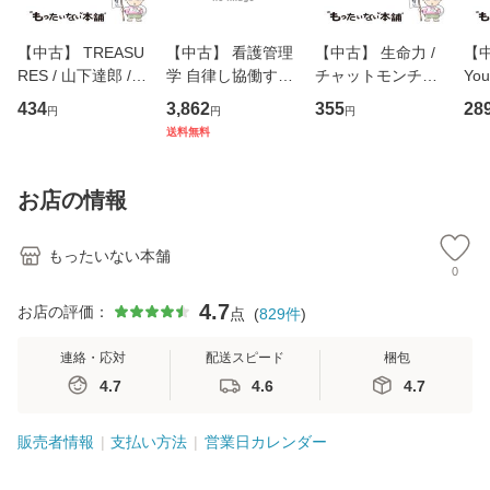
【中古】 TREASU
【中古】 看護管理
【中古】 生命力 /
【中
RES / 山下達郎 /
学 自律し協働する
チャットモンチー /
You
イーストウエス
専門職の看護マネ
キューンレコード
のがか
434
3,862
355
28
円
円
円
ト・ジャパン [CD]
ジメントスキル 改
[CD]【メール便送
【
送料無料
【メール便送料無
訂第3版 (看護学テ
料無料】
料
料】
キストNiCE) / 手島
恵 藤本幸三 / 南江
お店の情報
堂 [単行
もったいない本舗
0
4.7
お店の評価：
点
(
829
件
)
連絡・応対
配送スピード
梱包
4.7
4.6
4.7
販売者情報
支払い方法
営業日カレンダー