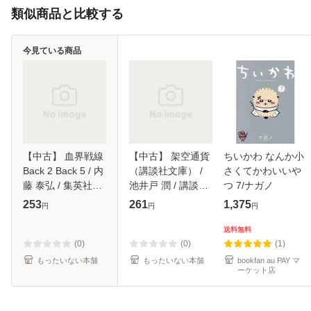
類似商品と比較する
今見ている商品
【中古】 血界戦線
【中古】 架空通貨
ちいかわ なんか小
Back 2 Back 5 / 内
（講談社文庫） /
さくてかわいいや
藤 泰弘 / 集英社
池井戸 潤 / 講談社
つ 7/ナガノ
[コミック]【メール
[文庫]【メール便送
253
261
1,375
円
円
円
便送料無料】
料無料】
送料無料
(0)
(0)
(1)
もったいない本舗
もったいない本舗
bookfan au PAY マ
ーケット店