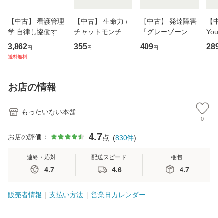
【中古】 看護管理
【中古】 生命力 /
【中古】 発達障害
【中
学 自律し協働する
チャットモンチー /
「グレーゾーン」
You
専門職の看護マネ
キューンレコード
その正しい理解と
のがか
3,862
355
409
28
円
円
円
ジメントスキル 改
[CD]【メール便送
克服法 (SB新書 57
【
送料無料
訂第3版 (看護学テ
料無料】
2) / 岡田尊司 / Ｓ
料
キストNiCE) / 手島
Ｂクリエイティブ
恵 藤本幸三 / 南江
[新書]【メール便送
お店の情報
堂 [単行
料無料】
もったいない本舗
0
4.7
お店の評価：
点
(
830
件
)
連絡・応対
配送スピード
梱包
4.7
4.6
4.7
販売者情報
支払い方法
営業日カレンダー