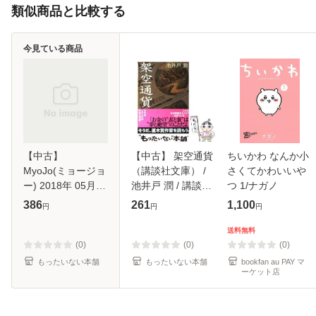
類似商品と比較する
今見ている商品
【中古】
【中古】 架空通貨
ちいかわ なんか小
MyoJo(ミョージョ
（講談社文庫） /
さくてかわいいや
ー) 2018年 05月号
池井戸 潤 / 講談社
つ 1/ナガノ
雑誌 / 集英社 [雑
[文庫]【メール便送
386
261
1,100
円
円
円
誌]【メール便送料
料無料】
無料】
送料無料
(0)
(0)
(0)
もったいない本舗
もったいない本舗
bookfan au PAY マ
ーケット店