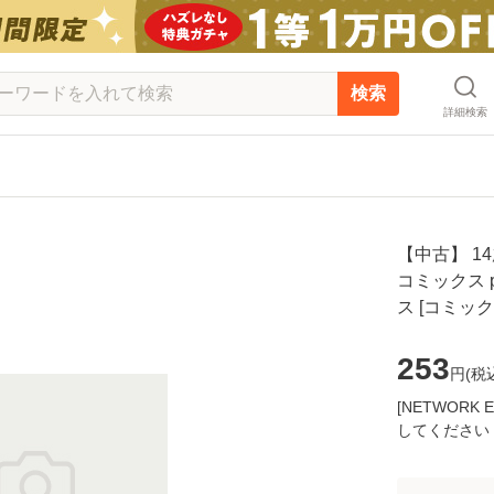
検索
詳細検索
【中古】 1
コミックス p
ス [コミッ
253
円(
税
[NETWOR
してください