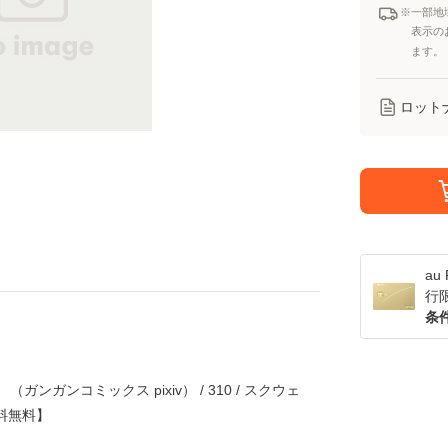
※一部地
表示の
ます。
ロット
a
行
条
ガンガンコミックス pixiv） / 310 / スクウェ
料無料】