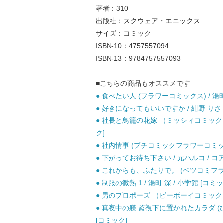
著者：310
出版社：スクウェア・エニックス
サイズ：コミック
ISBN-10：4757557094
ISBN-13：9784757557093
■こちらの商品もオススメです
● 食べたい人 (フラワーコミックス) / 湯町
● 好きになってもいいですか / 紺野 りさ 
● 社長と鳥籠の花嫁 （ミッシィコミックス YLC
ク]
● 社内情事 (プチコミックフラワーコミックス
● 下がってお待ち下さい / 元ハルコ / コ
● これからも、ふたりで。 (ベツコミフラワ
● 制服の微熱 1 / 湯町 深 / 小学館 [コミッ
● 男のプロポーズ （ビーボーイコミックス）
● 真夜中の躾 監視下に置かれたカラダ (ひめ恋
[コミック]