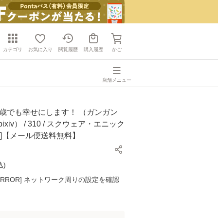
カテゴリ
お気に入り
閲覧履歴
購入履歴
かご
店舗メニュー
4歳でも幸せにします！ （ガンガン
ixiv） / 310 / スクウェア・エニック
ク]【メール便送料無料】
込
)
K ERROR] ネットワーク周りの設定を確認