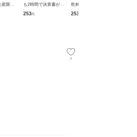
生産限定
も2時間で決算書が読
乾杯 (ノン・ポシェッ
春文庫） /
翔太×加藤
めるようになる！ 会
ト) / 東野圭吾 / 祥伝
文藝春秋 
253
253
262
円
円
円
計超入門！ / 佐伯 良
社 [文庫]【メール便送
ル便送料
】
隆 / 高橋書店 [単行本
料無料】
（ソフトカバー）]
【メール便送
0