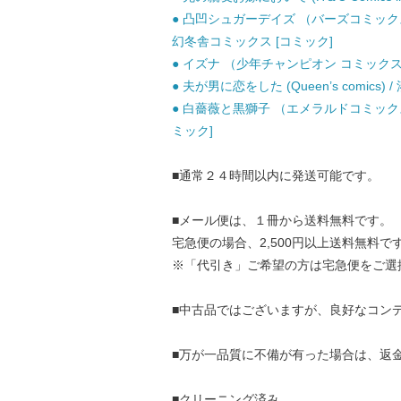
● 凸凹シュガーデイズ （バーズコミックス
幻冬舎コミックス [コミック]
● イズナ （少年チャンピオン コミックス） 
● 夫が男に恋をした (Queen’s comics) /
● 白薔薇と黒獅子 （エメラルドコミックス 
ミック]
■通常２４時間以内に発送可能です。
■メール便は、１冊から送料無料です。
宅急便の場合、2,500円以上送料無料で
※「代引き」ご希望の方は宅急便をご選
■中古品ではございますが、良好なコン
■万が一品質に不備が有った場合は、返
■クリーニング済み。