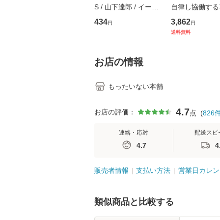
S / 山下達郎 / イース
自律し協働する
トウエスト・ジャパン
の看護マネジメ
434
3,862
円
円
[CD]【メール便送料無
キル 改訂第3版 
送料無料
料】
学テキストNiCE)
島恵 藤本幸三 /
堂 [単行
お店の情報
もったいない本舗
4.7
お店の評価：
点
(
826
連絡・応対
配送スピ
4.7
4
販売者情報
支払い方法
営業日カレン
類似商品と比較する