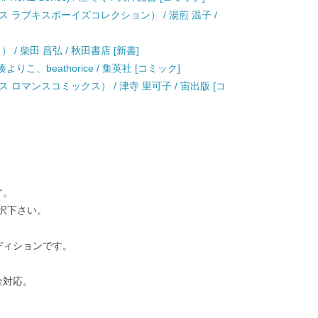
 ラブキスボーイズコレクション） / 湯煎 温子 /
/ 柴田 昌弘 / 秋田書店 [新書]
 湊よりこ、beathorice / 集英社 [コミック]
ロマンスコミックス） / 津寺 里可子 / 宙出版 [コ
す。
択下さい。
ディションです。
金対応。