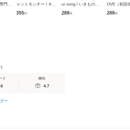
専門職
ャットモンチー / キュ
ur song / いきものが
OVE（初回
ントス
ーンレコード [CD]
かり / [CD]【メール便
盤） / 清水
355
289
289
円
円
円
(看護
【メール便送料無料】
送料無料】
ミリヤ / [CD]【メール
 / 手
便送料無料
 南江
件
)
ード
梱包
.6
4.7
ダー