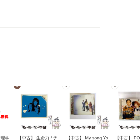
3
4
5
管理学
【中古】 生命力 / チ
【中古】 My song Yo
【中古】 FOR