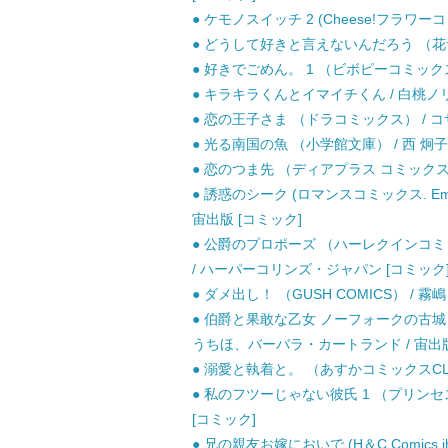
● ケモノスイッチ 2 (Cheese!フラワーコ
● どうして好きと言えないんだろう （花音コ
● 好きでごめん。 1 （ビボピーコミックス）
● キラキラくんとイマイチくん / 白桃ノリコ
● 恋の王子さま （ドラコミックス） / コザ
● 光る南国の魚 （小学館文庫） / 西 炯子 
● 恋のつま先 （ディアプラス コミックス） 
● 誘惑のシーク (ロマンスコミックス. Eme
宙出版 [コミック]
● 公爵のプロポーズ （ハーレクインコミッ
/ ハーパーコリンズ・ジャパン [コミック
● ダメ出し！ （GUSH COMICS） / 霧嶋
● 伯爵と果敢な乙女 ノーフォークの古城 (ハー
うちほ、バーバラ・カートランド / 宙出版
● 溺愛と執着と。 （あすかコミックスCL−DX
● 私のフツーじゃない彼氏 1 （プリンセス
[コミック]
● 兄の親友お嫁においで (H＆C Comics ihr 