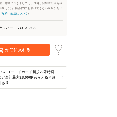
域・離島につきましては、送料が発生する場合や
お届け予定日期間内にお届けできない場合があり
（
送料・配送について
）
ナンバー：
530131308
かごに入れる
0
u PAY ゴールドカード新規＆即時発
限定
合計最大23,000Pもらえる※諸
件あり