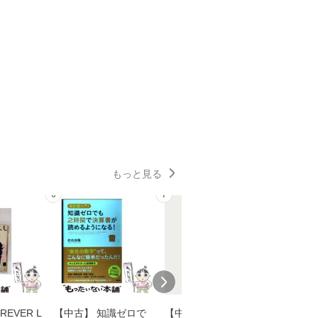
もっと見る
6
7
8
EVER L
【中古】 知識ゼロで
【中古】 ウインクで
【中古】