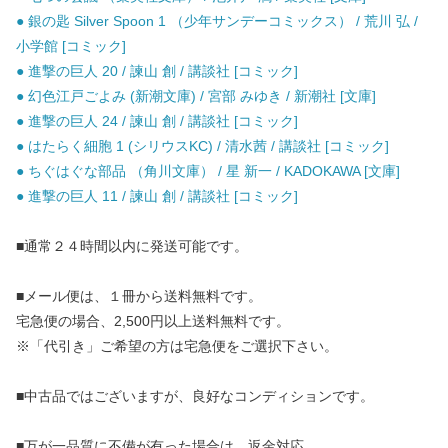
● 銀の匙 Silver Spoon 1 （少年サンデーコミックス） / 荒川 弘 /
小学館 [コミック]
● 進撃の巨人 20 / 諫山 創 / 講談社 [コミック]
● 幻色江戸ごよみ (新潮文庫) / 宮部 みゆき / 新潮社 [文庫]
● 進撃の巨人 24 / 諫山 創 / 講談社 [コミック]
● はたらく細胞 1 (シリウスKC) / 清水茜 / 講談社 [コミック]
● ちぐはぐな部品 （角川文庫） / 星 新一 / KADOKAWA [文庫]
● 進撃の巨人 11 / 諫山 創 / 講談社 [コミック]
■通常２４時間以内に発送可能です。
■メール便は、１冊から送料無料です。
宅急便の場合、2,500円以上送料無料です。
※「代引き」ご希望の方は宅急便をご選択下さい。
■中古品ではございますが、良好なコンディションです。
■万が一品質に不備が有った場合は、返金対応。