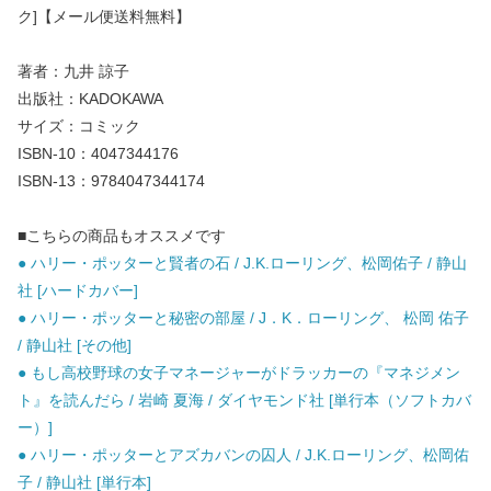
ク]【メール便送料無料】
著者：九井 諒子
出版社：KADOKAWA
サイズ：コミック
ISBN-10：4047344176
ISBN-13：9784047344174
■こちらの商品もオススメです
● ハリー・ポッターと賢者の石 / J.K.ローリング、松岡佑子 / 静山
社 [ハードカバー]
● ハリー・ポッターと秘密の部屋 / J．K．ローリング、 松岡 佑子
/ 静山社 [その他]
● もし高校野球の女子マネージャーがドラッカーの『マネジメン
ト』を読んだら / 岩崎 夏海 / ダイヤモンド社 [単行本（ソフトカバ
ー）]
● ハリー・ポッターとアズカバンの囚人 / J.K.ローリング、松岡佑
子 / 静山社 [単行本]