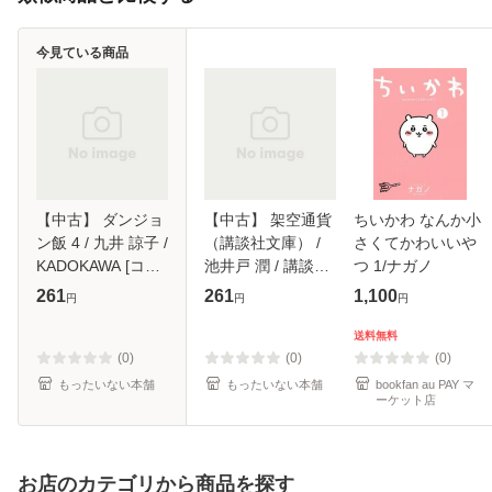
今見ている商品
【中古】 ダンジョ
【中古】 架空通貨
ちいかわ なんか小
ン飯 4 / 九井 諒子 /
（講談社文庫） /
さくてかわいいや
KADOKAWA [コミ
池井戸 潤 / 講談社
つ 1/ナガノ
ック]【メール便送
[文庫]【メール便送
261
261
1,100
円
円
円
料無料】
料無料】
送料無料
(0)
(0)
(0)
もったいない本舗
もったいない本舗
bookfan au PAY マ
ーケット店
お店のカテゴリから商品を探す