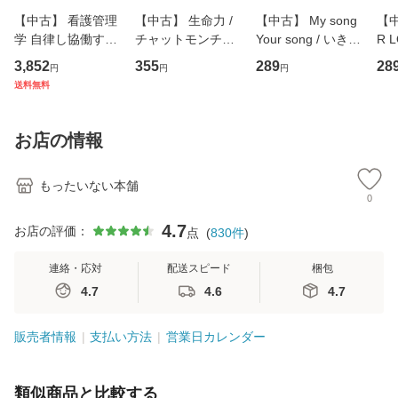
【中古】 看護管理
【中古】 生命力 /
【中古】 My song
【中
学 自律し協働する
チャットモンチー /
Your song / いきも
R 
専門職の看護マネ
キューンレコード
のがかり / [CD]
産限
3,852
355
289
28
円
円
円
ジメントスキル 改
[CD]【メール便送
【メール便送料無
翔太
送料無料
訂第3版 (看護学テ
料無料】
料】
[C
キストNiCE) / 手島
料
恵 藤本幸三 / 南江
お店の情報
堂 [単行
もったいない本舗
0
4.7
お店の評価：
点
(
830
件
)
連絡・応対
配送スピード
梱包
4.7
4.6
4.7
販売者情報
支払い方法
営業日カレンダー
類似商品と比較する