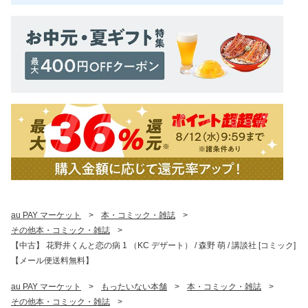
au PAY マーケット
>
本・コミック・雑誌
>
その他本・コミック・雑誌
>
【中古】 花野井くんと恋の病 1 （KC デザート） / 森野 萌 / 講談社 [コミック]
【メール便送料無料】
au PAY マーケット
>
もったいない本舗
>
本・コミック・雑誌
>
その他本・コミック・雑誌
>