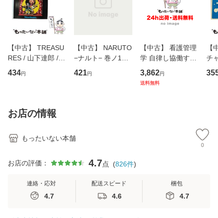
【中古】 TREASU
【中古】 NARUTO
【中古】 看護管理
【中
RES / 山下達郎 /
−ナルト− 巻ノ1
学 自律し協働する
チャ
イーストウエス
（ジャンプコミッ
専門職の看護マネ
キ
434
421
3,862
35
円
円
円
ト・ジャパン [CD]
クス） / 岸本 斉史
ジメントスキル 改
[C
送料無料
【メール便送料無
/ 集英社 [コミック]
訂第3版 (看護学テ
料
料】
【メール便送料無
キストNiCE) / 手島
料】
恵 藤本幸三 / 南江
お店の情報
堂 [単行
もったいない本舗
0
4.7
お店の評価：
点
(
826
件
)
連絡・応対
配送スピード
梱包
4.7
4.6
4.7