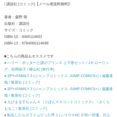
/ 講談社 [コミック]【メール便送料無料】
著者：森野 萌
出版社：講談社
サイズ：コミック
ISBN-10：4065114691
ISBN-13：9784065114698
■こちらの商品もオススメです
● ハリー・ポッターと謎のプリンス 上下巻セット / J.K.ローリン
グ、松岡佑子 / 静山社 [単行本]
● SPY×FAMILY 3 (ジャンプコミックス. JUMP COMICS+) / 遠藤達
哉 / 集英社 [コミック]
● SPY×FAMILY 2 (ジャンプコミックス. JUMP COMICS+) / 遠藤達
哉 / 集英社 [コミック]
● ちびまる子ちゃん 4 （りぼんマスコットコミックス） / さくら
ももこ / 集英社 [コミック]
● 転生したらスライムだった件 1 (シリウスKC 578) / 伏瀬、川上