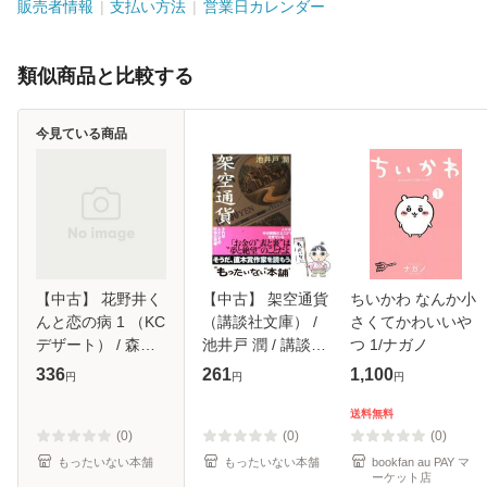
販売者情報
支払い方法
営業日カレンダー
類似商品と比較する
今見ている商品
【中古】 花野井く
【中古】 架空通貨
ちいかわ なんか小
んと恋の病 1 （KC
（講談社文庫） /
さくてかわいいや
デザート） / 森野
池井戸 潤 / 講談社
つ 1/ナガノ
萌 / 講談社 [コミッ
[文庫]【メール便送
336
261
1,100
円
円
円
ク]【メール便送料
料無料】
無料】
送料無料
(0)
(0)
(0)
もったいない本舗
もったいない本舗
bookfan au PAY マ
ーケット店