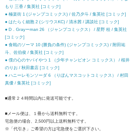
もり 三香 / 集英社 [コミック]
● 極楽街 1 (ジャンプコミックス) / 佐乃夕斗 / 集英社 [コミック]
● はたらく細胞 2 (シリウスKC) / 清水茜 / 講談社 [コミック]
● D．Grayーman 26 （ジャンプコミックス） / 星野 桂 / 集英社
[コミック]
● 食戟のソーマ 10 (勝負の条件) (ジャンプコミックス) / 附田祐
斗、佐伯俊 / 集英社 [コミック]
● 僕の心のヤバイやつ 1 （少年チャンピオン コミックス） / 桜井
のりお / 秋田書店 [コミック]
● ハニーレモンソーダ 6 （りぼんマスコットコミックス） / 村田
真優 / 集英社 [コミック]
■通常２４時間以内に発送可能です。
■メール便は、１冊から送料無料です。
宅急便の場合、2,500円以上送料無料です。
※「代引き」ご希望の方は宅急便をご選択下さい。