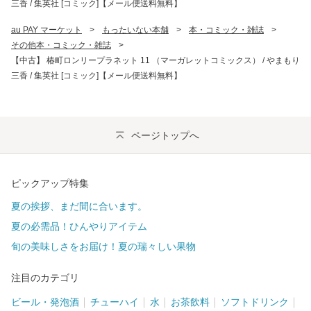
三香 / 集英社 [コミック]【メール便送料無料】
au PAY マーケット
>
もったいない本舗
>
本・コミック・雑誌
>
その他本・コミック・雑誌
>
【中古】 椿町ロンリープラネット 11 （マーガレットコミックス） / やまもり
三香 / 集英社 [コミック]【メール便送料無料】
ページトップへ
ピックアップ特集
夏の挨拶、まだ間に合います。
夏の必需品！ひんやりアイテム
旬の美味しさをお届け！夏の瑞々しい果物
注目のカテゴリ
ビール・発泡酒
チューハイ
水
お茶飲料
ソフトドリンク