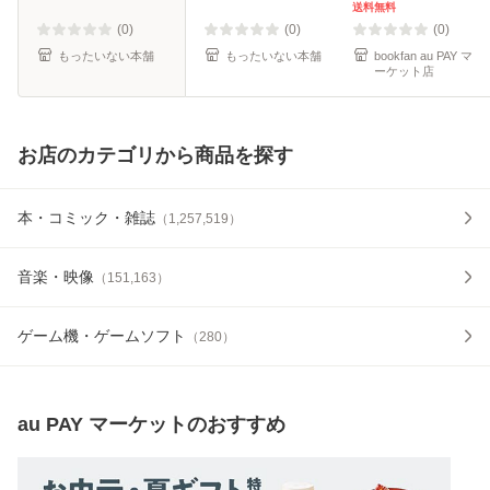
[コミック]【メール
送料無料
便送料無料】
(0)
(0)
(0)
もったいない本舗
もったいない本舗
bookfan au PAY マ
ーケット店
お店のカテゴリから商品を探す
本・コミック・雑誌
（
1,257,519
）
音楽・映像
（
151,163
）
ゲーム機・ゲームソフト
（
280
）
au PAY マーケット
のおすすめ