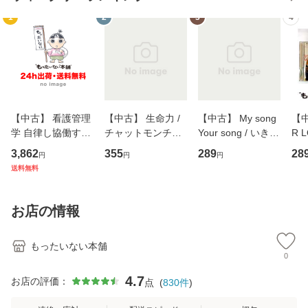
1
2
3
4
【中古】 看護管理
【中古】 生命力 /
【中古】 My song
【中
学 自律し協働する
チャットモンチー /
Your song / いきも
R 
専門職の看護マネ
キューンレコード
のがかり / [CD]
産限
3,862
355
289
28
円
円
円
ジメントスキル 改
[CD]【メール便送
【メール便送料無
翔太
送料無料
訂第3版 (看護学テ
料無料】
料】
[C
キストNiCE) / 手島
料
恵 藤本幸三 / 南江
お店の情報
堂 [単行
もったいない本舗
0
4.7
お店の評価：
点
(
830
件
)