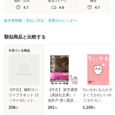
連絡・応対
配送スピード
梱包
4.7
4.6
4.7
販売者情報
支払い方法
営業日カレンダー
類似商品と比較する
今見ている商品
【中古】 椿町ロン
【中古】 架空通貨
ちいかわ なんか小
リープラネット 11
（講談社文庫） /
さくてかわいいや
（マーガレットコ
池井戸 潤 / 講談社
つ 1/ナガノ
ミックス） / やま
[文庫]【メール便送
336
261
1,100
円
円
円
もり 三香 / 集英社
料無料】