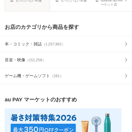
もったいない本舗
もったいない本舗
bookfan au PAY マ
ーケット店
お店のカテゴリから商品を探す
本・コミック・雑誌
（
1,257,962
）
音楽・映像
（
151,258
）
ゲーム機・ゲームソフト
（
281
）
au PAY マーケット
のおすすめ