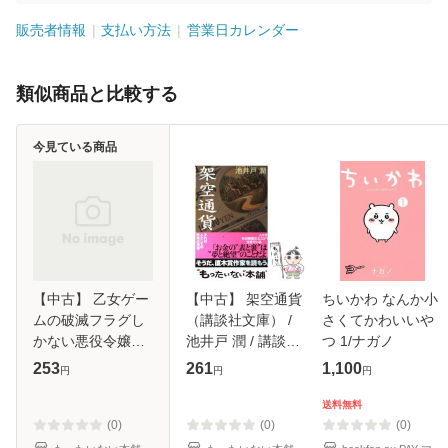
販売者情報
支払い方法
営業日カレンダー
類似商品と比較する
今見ている商品
【中古】 乙女ゲー
【中古】 架空通貨
ちいかわ なんか小
ムの破滅フラグし
（講談社文庫） /
さくてかわいいや
かない悪役令嬢に
池井戸 潤 / 講談社
つ 1/ナガノ
転生してしまっ
[文庫]【メール便送
253
261
1,100
円
円
円
た… 6 (一迅社文庫
料無料】
アイリス や-03-
送料無料
06) / 山口 悟 / 一迅
(0)
(0)
(0)
社 [文庫]【