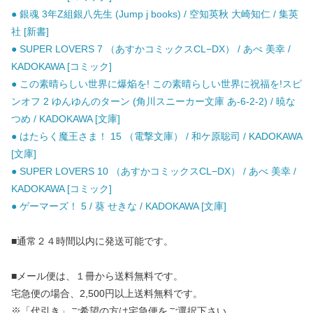
● 銀魂 3年Z組銀八先生 (Jump j books) / 空知英秋 大崎知仁 / 集英
社 [新書]
● SUPER LOVERS 7 （あすかコミックスCL−DX） / あべ 美幸 /
KADOKAWA [コミック]
● この素晴らしい世界に爆焔を! この素晴らしい世界に祝福を!スピ
ンオフ 2 ゆんゆんのターン (角川スニーカー文庫 あ-6-2-2) / 暁な
つめ / KADOKAWA [文庫]
● はたらく魔王さま！ 15 （電撃文庫） / 和ケ原聡司 / KADOKAWA
[文庫]
● SUPER LOVERS 10 （あすかコミックスCL−DX） / あべ 美幸 /
KADOKAWA [コミック]
● ゲーマーズ！ 5 / 葵 せきな / KADOKAWA [文庫]
■通常２４時間以内に発送可能です。
■メール便は、１冊から送料無料です。
宅急便の場合、2,500円以上送料無料です。
※「代引き」ご希望の方は宅急便をご選択下さい。