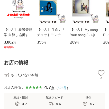
【中古】 看護管理
【中古】 生命力 /
【中古】 My song
【中
学 自律し協働する
チャットモンチー /
Your song / いきも
R 
専門職の看護マネ
キューンレコード
のがかり / [CD]
産限
3,862
355
289
28
円
円
円
ジメントスキル 改
[CD]【メール便送
【メール便送料無
翔太
送料無料
訂第3版 (看護学テ
料無料】
料】
[C
キストNiCE) / 手島
料
恵 藤本幸三 / 南江
お店の情報
堂 [単行
もったいない本舗
0
4.7
お店の評価：
点
(
826
件
)
連絡・応対
配送スピード
梱包
4.7
4.6
4.7