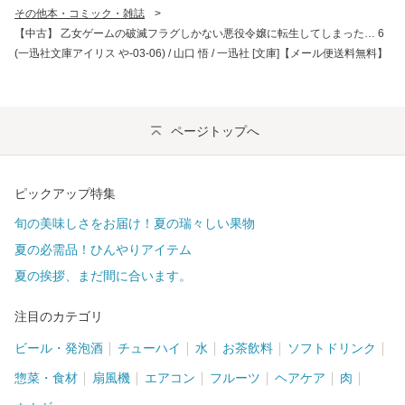
その他本・コミック・雑誌
>
【中古】 乙女ゲームの破滅フラグしかない悪役令嬢に転生してしまった… 6
(一迅社文庫アイリス や-03-06) / 山口 悟 / 一迅社 [文庫]【メール便送料無料】
ページトップへ
ピックアップ特集
旬の美味しさをお届け！夏の瑞々しい果物
夏の必需品！ひんやりアイテム
夏の挨拶、まだ間に合います。
注目のカテゴリ
ビール・発泡酒
チューハイ
水
お茶飲料
ソフトドリンク
惣菜・食材
扇風機
エアコン
フルーツ
ヘアケア
肉