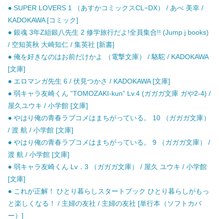
● SUPER LOVERS 1 （あすかコミックスCL−DX） / あべ 美幸 /
KADOKAWA [コミック]
● 銀魂 3年Z組銀八先生 2 修学旅行だよ!全員集合!! (Jump j books)
/ 空知英秋 大崎知仁 / 集英社 [新書]
● 俺を好きなのはお前だけかよ （電撃文庫） / 駱駝 / KADOKAWA
[文庫]
● エロマンガ先生 6 / 伏見つかさ / KADOKAWA [文庫]
● 弱キャラ友崎くん ”TOMOZAKI-kun” Lv.4 (ガガガ文庫 ガや2-4) /
屋久ユウキ / 小学館 [文庫]
● やはり俺の青春ラブコメはまちがっている。 10 （ガガガ文庫）
/ 渡 航 / 小学館 [文庫]
● やはり俺の青春ラブコメはまちがっている。 9 （ガガガ文庫） /
渡 航 / 小学館 [文庫]
● 弱キャラ友崎くん Lv．3 （ガガガ文庫） / 屋久 ユウキ / 小学館
[文庫]
● これが正解！ ひとり暮らしスタートブック ひとり暮らしがもっ
と楽しくなる！ / 主婦の友社 / 主婦の友社 [単行本（ソフトカバ
ー）]