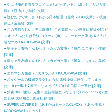
● やはり俺の青春ラブコメはまちがっている。 10．5 （ガガガ文
庫） / 渡 航 / 小学館 [文庫]
● 読むだけですっきりわかる日本地理 （宝島SUGOI文庫） / 後藤
武士 / 宝島社 [文庫]
● この素晴らしい世界に爆焔を! この素晴らしい世界に祝福を!スピ
ンオフ 3 ふたりは最強!のターン (角川スニーカー文庫 あ-6-2-3) /
暁なつめ / KADOKAWA [文庫]
● 弱キャラ友崎くん Lv．1 （ガガガ文庫） / 屋久 ユウキ / 小学館
[文庫]
● 弱キャラ友崎くん Lv．2 （ガガガ文庫） / 屋久 ユウキ / 小学館
[文庫]
● エロマンガ先生 7 / 伏見つかさ / KADOKAWA [文庫]
● 乙女ゲームの破滅フラグしかない悪役令嬢に転生してしまっ
た… 9 (一迅社文庫アイリス や-03-10) / 山口悟 / 一迅社 [文庫]
● 銀魂 3年Z組銀八先生 3 生徒相談室へ行こう! (Jump j books) / 空
知英秋 大崎知仁 / 集英社 [新書]
● SUPER LOVERS 6 （あすかコミックスCL−DX） / あべ 美幸 /
KADOKAWA [コミック]