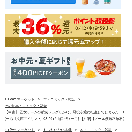
au PAY マーケット
>
本・コミック・雑誌
>
その他本・コミック・雑誌
>
【中古】 乙女ゲームの破滅フラグしかない悪役令嬢に転生してしまった… 6
(一迅社文庫アイリス や-03-06) / 山口 悟 / 一迅社 [文庫]【メール便送料無料】
au PAY マーケット
>
もったいない本舗
>
本・コミック・雑誌
>