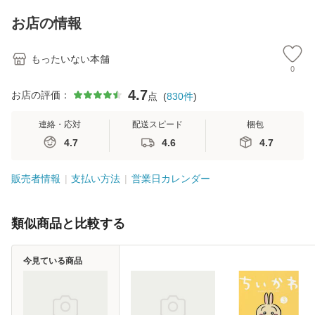
キストNiCE) / 手島
料
恵 藤本幸三 / 南江
お店の情報
堂 [単行
もったいない本舗
0
4.7
お店の評価：
点
(
830
件
)
連絡・応対
配送スピード
梱包
4.7
4.6
4.7
販売者情報
支払い方法
営業日カレンダー
類似商品と比較する
今見ている商品