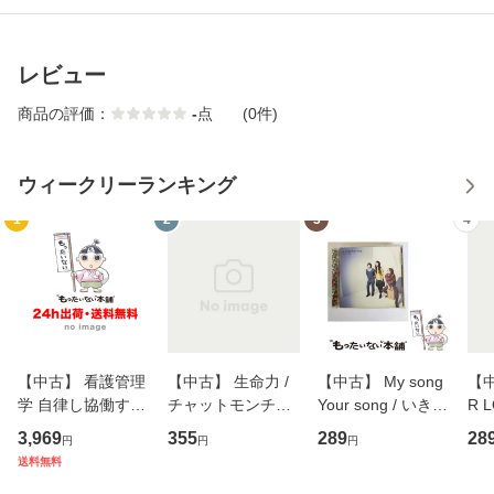
レビュー
商品の評価：
-
点
(0件)
ウィークリーランキング
1
2
3
4
【中古】 看護管理
【中古】 生命力 /
【中古】 My song
【中
学 自律し協働する
チャットモンチー /
Your song / いきも
R 
専門職の看護マネ
キューンレコード
のがかり / [CD]
産限
3,969
355
289
28
円
円
円
ジメントスキル 改
[CD]【メール便送
【メール便送料無
翔太
送料無料
訂第3版 (看護学テ
料無料】
料】
[C