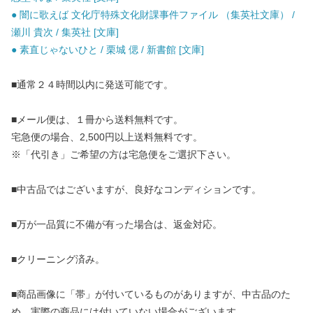
● 闇に歌えば 文化庁特殊文化財課事件ファイル （集英社文庫） /
瀬川 貴次 / 集英社 [文庫]
● 素直じゃないひと / 栗城 偲 / 新書館 [文庫]
■通常２４時間以内に発送可能です。
■メール便は、１冊から送料無料です。
宅急便の場合、2,500円以上送料無料です。
※「代引き」ご希望の方は宅急便をご選択下さい。
■中古品ではございますが、良好なコンディションです。
■万が一品質に不備が有った場合は、返金対応。
■クリーニング済み。
■商品画像に「帯」が付いているものがありますが、中古品のた
め、実際の商品には付いていない場合がございます。