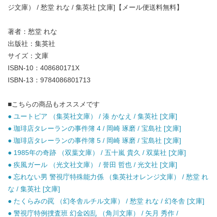
ジ文庫） / 愁堂 れな / 集英社 [文庫]【メール便送料無料】
著者：愁堂 れな
出版社：集英社
サイズ：文庫
ISBN-10：408680171X
ISBN-13：9784086801713
■こちらの商品もオススメです
● ユートピア （集英社文庫） / 湊 かなえ / 集英社 [文庫]
● 珈琲店タレーランの事件簿 4 / 岡崎 琢磨 / 宝島社 [文庫]
● 珈琲店タレーランの事件簿 5 / 岡崎 琢磨 / 宝島社 [文庫]
● 1985年の奇跡 （双葉文庫） / 五十嵐 貴久 / 双葉社 [文庫]
● 疾風ガール （光文社文庫） / 誉田 哲也 / 光文社 [文庫]
● 忘れない男 警視庁特殊能力係 （集英社オレンジ文庫） / 愁堂 れ
な / 集英社 [文庫]
● たくらみの罠 （幻冬舎ルチル文庫） / 愁堂 れな / 幻冬舎 [文庫]
● 警視庁特例捜査班 幻金凶乱 （角川文庫） / 矢月 秀作 /