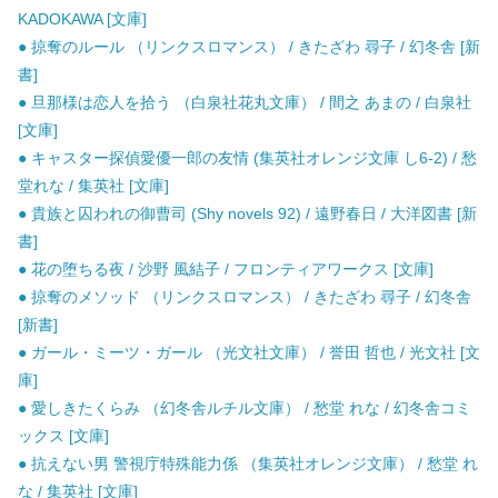
KADOKAWA [文庫]
● 掠奪のルール （リンクスロマンス） / きたざわ 尋子 / 幻冬舎 [新
書]
● 旦那様は恋人を拾う （白泉社花丸文庫） / 間之 あまの / 白泉社
[文庫]
● キャスター探偵愛優一郎の友情 (集英社オレンジ文庫 し6-2) / 愁
堂れな / 集英社 [文庫]
● 貴族と囚われの御曹司 (Shy novels 92) / 遠野春日 / 大洋図書 [新
書]
● 花の堕ちる夜 / 沙野 風結子 / フロンティアワークス [文庫]
● 掠奪のメソッド （リンクスロマンス） / きたざわ 尋子 / 幻冬舎
[新書]
● ガール・ミーツ・ガール （光文社文庫） / 誉田 哲也 / 光文社 [文
庫]
● 愛しきたくらみ （幻冬舎ルチル文庫） / 愁堂 れな / 幻冬舎コミ
ックス [文庫]
● 抗えない男 警視庁特殊能力係 （集英社オレンジ文庫） / 愁堂 れ
な / 集英社 [文庫]