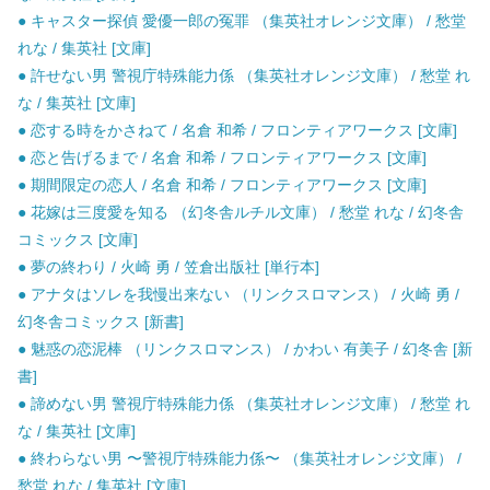
● キャスター探偵 愛優一郎の冤罪 （集英社オレンジ文庫） / 愁堂
れな / 集英社 [文庫]
● 許せない男 警視庁特殊能力係 （集英社オレンジ文庫） / 愁堂 れ
な / 集英社 [文庫]
● 恋する時をかさねて / 名倉 和希 / フロンティアワークス [文庫]
● 恋と告げるまで / 名倉 和希 / フロンティアワークス [文庫]
● 期間限定の恋人 / 名倉 和希 / フロンティアワークス [文庫]
● 花嫁は三度愛を知る （幻冬舎ルチル文庫） / 愁堂 れな / 幻冬舎
コミックス [文庫]
● 夢の終わり / 火崎 勇 / 笠倉出版社 [単行本]
● アナタはソレを我慢出来ない （リンクスロマンス） / 火崎 勇 /
幻冬舎コミックス [新書]
● 魅惑の恋泥棒 （リンクスロマンス） / かわい 有美子 / 幻冬舎 [新
書]
● 諦めない男 警視庁特殊能力係 （集英社オレンジ文庫） / 愁堂 れ
な / 集英社 [文庫]
● 終わらない男 〜警視庁特殊能力係〜 （集英社オレンジ文庫） /
愁堂 れな / 集英社 [文庫]