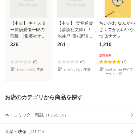
【中古】 キャスタ
【中古】 架空通貨
ちいかわ なんか小
ー探偵愛優一郎の
（講談社文庫） /
さくてかわいいや
宿敵 （集英社オレ
池井戸 潤 / 講談社
つ 3/ナガノ
ンジ文庫） / 愁堂
[文庫]【メール便送
326
261
1,210
円
円
円
れな / 集英社 [文
料無料】
庫]【メール便送料
送料無料
無料】
(0)
(0)
(1)
もったいない本舗
もったいない本舗
bookfan au PAY マ
ーケット店
お店のカテゴリから商品を探す
本・コミック・雑誌
（
1,262,719
）
音楽・映像
（
151,714
）