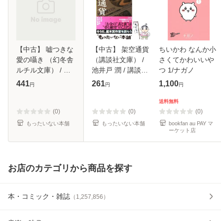
【中古】 嘘つきな
【中古】 架空通貨
ちいかわ なんか小
愛の囁き （幻冬舎
（講談社文庫） /
さくてかわいいや
ルチル文庫） / 杉
池井戸 潤 / 講談社
つ 1/ナガノ
原 朱紀 / 幻冬舎コ
[文庫]【メール便送
441
261
1,100
円
円
円
ミックス [文庫]
料無料】
【メール便送料無
送料無料
料】
(0)
(0)
(0)
もったいない本舗
もったいない本舗
bookfan au PAY マ
ーケット店
お店のカテゴリから商品を探す
本・コミック・雑誌
（
1,257,856
）