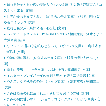
● 眠れる獅子と甘い恋の夢語り (セシル文庫 ひ-1-5) / 姫野百合 / コ
スミック出版 [文庫]
● 世界が終わるまできみと （幻冬舎ルチル文庫） / 杉原 理生 / 幻
冬舎コミックス [文庫]
● 眠れる森の弟 / 鳩村 衣杏 / 心交社 [文庫]
● nez スイートスメル (SHY NOVELS 304) / 榎田尤利、湖水きよ /
大洋図書 [新書]
● リフレイン 君の心を眠らせないで （ガッシュ文庫） / 鳩村 衣杏
/ 海王社 [文庫]
● 泡沫の恋に溺れ （幻冬舎ルチル文庫） / 杉原 朱紀 / 幻冬舎 [文
庫]
● 両手に美男 「キャラ文庫」 / 鳩村 衣杏 / 徳間書店 [文庫]
● ミスター・プレイボーイの受難 / 鳩村 衣杏 / 二見書房 [文庫]
● やんごとなき執事の条件 （キャラ文庫） / 鳩村衣杏 / 徳間書店
[文庫]
● きみは藍色の夜に生まれた / さとむら 緑 / 心交社 [文庫]
● きみの胸に甘い棘々 （ショコラコミックス） / せがわ 奈央 / 心
交社 [コミック]