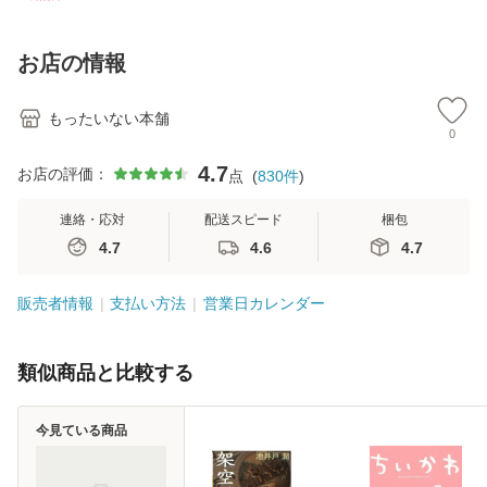
訂第3版 (看護学テ
料無料】
料】
[C
キストNiCE) / 手島
料
恵 藤本幸三 / 南江
お店の情報
堂 [単行
もったいない本舗
0
4.7
お店の評価：
点
(
830
件
)
連絡・応対
配送スピード
梱包
4.7
4.6
4.7
販売者情報
支払い方法
営業日カレンダー
類似商品と比較する
今見ている商品