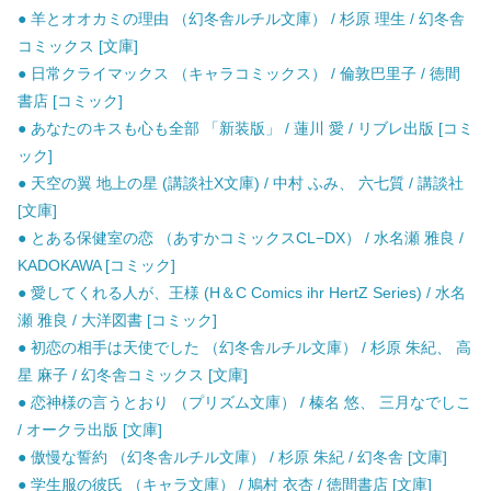
● 羊とオオカミの理由 （幻冬舎ルチル文庫） / 杉原 理生 / 幻冬舎
コミックス [文庫]
● 日常クライマックス （キャラコミックス） / 倫敦巴里子 / 徳間
書店 [コミック]
● あなたのキスも心も全部 「新装版」 / 蓮川 愛 / リブレ出版 [コミ
ック]
● 天空の翼 地上の星 (講談社X文庫) / 中村 ふみ、 六七質 / 講談社
[文庫]
● とある保健室の恋 （あすかコミックスCL−DX） / 水名瀬 雅良 /
KADOKAWA [コミック]
● 愛してくれる人が、王様 (H＆C Comics ihr HertZ Series) / 水名
瀬 雅良 / 大洋図書 [コミック]
● 初恋の相手は天使でした （幻冬舎ルチル文庫） / 杉原 朱紀、 高
星 麻子 / 幻冬舎コミックス [文庫]
● 恋神様の言うとおり （プリズム文庫） / 榛名 悠、 三月なでしこ
/ オークラ出版 [文庫]
● 傲慢な誓約 （幻冬舎ルチル文庫） / 杉原 朱紀 / 幻冬舎 [文庫]
● 学生服の彼氏 （キャラ文庫） / 鳩村 衣杏 / 徳間書店 [文庫]