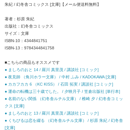
朱紀 / 幻冬舎コミックス [文庫]【メール便送料無料】
著者：杉原 朱紀
出版社：幻冬舎コミックス
サイズ：文庫
ISBN-10：4344841751
ISBN-13：9784344841758
■こちらの商品もオススメです
● ましろのおと 14 / 羅川 真里茂 / 講談社 [コミック]
● 夜見師 （角川ホラー文庫） / 中村 ふみ / KADOKAWA [文庫]
● カカフカカ 6 （KC KISS） / 石田 拓実 / 講談社 [コミック]
● 運命の転機は三十歳でした。 / 夕映月子 / 笠倉出版社 [単行本]
● 名前のない関係 （幻冬舎ルチル文庫） / 椎崎 夕 / 幻冬舎コミッ
クス [文庫]
● ましろのおと 13 / 羅川 真里茂 / 講談社 [コミック]
● くちびるは恋を綴る （幻冬舎ルチル文庫） / 杉原 朱紀 / 幻冬舎
[文庫]