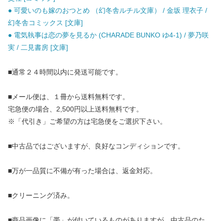
● 可愛いのも嫁のおつとめ （幻冬舎ルチル文庫） / 金坂 理衣子 /
幻冬舎コミックス [文庫]
● 電気執事は恋の夢を見るか (CHARADE BUNKO ゆ4-1) / 夢乃咲
実 / 二見書房 [文庫]
■通常２４時間以内に発送可能です。
■メール便は、１冊から送料無料です。
宅急便の場合、2,500円以上送料無料です。
※「代引き」ご希望の方は宅急便をご選択下さい。
■中古品ではございますが、良好なコンディションです。
■万が一品質に不備が有った場合は、返金対応。
■クリーニング済み。
■商品画像に「帯」が付いているものがありますが、中古品のた