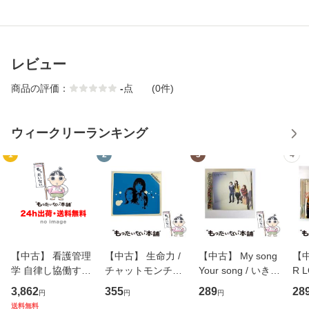
レビュー
商品の評価：
-
点
(0件)
ウィークリーランキング
1
2
3
4
【中古】 看護管理
【中古】 生命力 /
【中古】 My song
【中
学 自律し協働する
チャットモンチー /
Your song / いきも
R 
専門職の看護マネ
キューンレコード
のがかり / [CD]
産限
3,862
355
289
28
円
円
円
ジメントスキル 改
[CD]【メール便送
【メール便送料無
翔太
送料無料