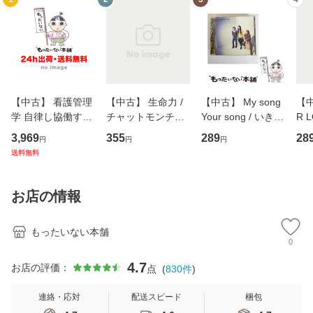
【中古】 看護管理
【中古】 生命力 /
【中古】 My song
【中
学 自律し協働する
チャットモンチー /
Your song / いきも
R 
専門職の看護マネ
キューンレコード
のがかり / [CD]
産限
3,969
355
289
28
円
円
円
ジメントスキル 改
[CD]【メール便送
【メール便送料無
翔太
送料無料
訂第3版 (看護学テ
料無料】
料】
[C
キストNiCE) / 手島
料
恵 藤本幸三 / 南江
お店の情報
堂 [単行
もったいない本舗
0
4.7
お店の評価：
点
(
830
件
)
連絡・応対
配送スピード
梱包