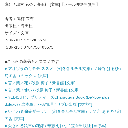
庫） / 鳩村 衣杏 / 海王社 [文庫]【メール便送料無料】
著者：鳩村 衣杏
出版社：海王社
サイズ：文庫
ISBN-10：4796403574
ISBN-13：9784796403573
■こちらの商品もオススメです
● アオゾラのキモチ ススメ （幻冬舎ルチル文庫） / 崎谷 はるひ /
幻冬舎コミックス [文庫]
● 言ノ葉ノ花 / 砂原 糖子 / 新書館 [文庫]
● 言ノ葉ノ使い / 砂原 糖子 / 新書館 [文庫]
● YEBISUセレブリティーズCharacters Book (Be×boy plus
deluxe) / 岩本薫、不破慎理 / リブレ出版 [大型本]
● いじわる偏愛ダーリン （幻冬舎ルチル文庫） / 間之 あまの / 幻
冬舎 [文庫]
● 愛される狼王の花嫁 / 華藤えれな / 笠倉出版社 [単行本]