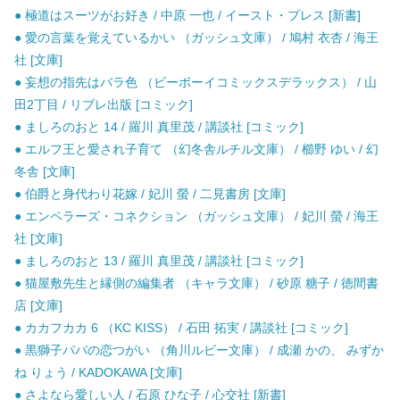
● 極道はスーツがお好き / 中原 一也 / イースト・プレス [新書]
● 愛の言葉を覚えているかい （ガッシュ文庫） / 鳩村 衣杏 / 海王
社 [文庫]
● 妄想の指先はバラ色 （ビーボーイコミックスデラックス） / 山
田2丁目 / リブレ出版 [コミック]
● ましろのおと 14 / 羅川 真里茂 / 講談社 [コミック]
● エルフ王と愛され子育て （幻冬舎ルチル文庫） / 櫛野 ゆい / 幻
冬舎 [文庫]
● 伯爵と身代わり花嫁 / 妃川 螢 / 二見書房 [文庫]
● エンペラーズ・コネクション （ガッシュ文庫） / 妃川 螢 / 海王
社 [文庫]
● ましろのおと 13 / 羅川 真里茂 / 講談社 [コミック]
● 猫屋敷先生と縁側の編集者 （キャラ文庫） / 砂原 糖子 / 徳間書
店 [文庫]
● カカフカカ 6 （KC KISS） / 石田 拓実 / 講談社 [コミック]
● 黒獅子パパの恋つがい （角川ルビー文庫） / 成瀬 かの、 みずか
ね りょう / KADOKAWA [文庫]
● さよなら愛しい人 / 石原 ひな子 / 心交社 [新書]