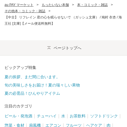
au PAY マーケット
>
もったいない本舗
>
本・コミック・雑誌
>
その他本・コミック・雑誌
>
【中古】 リフレイン 君の心を眠らせないで （ガッシュ文庫） / 鳩村 衣杏 / 海
王社 [文庫]【メール便送料無料】
ページトップへ
ピックアップ特集
夏の挨拶、まだ間に合います。
旬の美味しさをお届け！夏の瑞々しい果物
夏の必需品！ひんやりアイテム
注目のカテゴリ
ビール・発泡酒
チューハイ
水
お茶飲料
ソフトドリンク
惣菜・食材
扇風機
エアコン
フルーツ
ヘアケア
肉