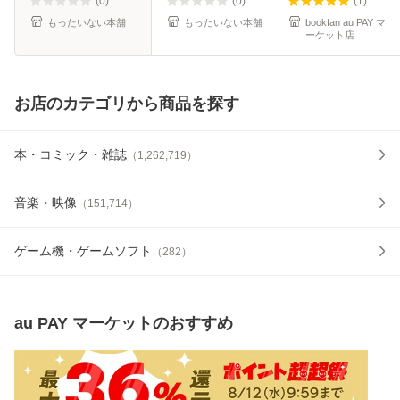
(0)
(0)
(1)
もったいない本舗
もったいない本舗
bookfan au PAY マ
ーケット店
お店のカテゴリから商品を探す
本・コミック・雑誌
（
1,262,719
）
音楽・映像
（
151,714
）
ゲーム機・ゲームソフト
（
282
）
au PAY マーケット
のおすすめ