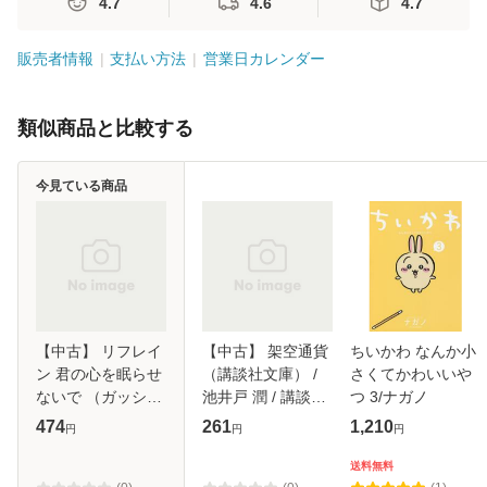
4.7
4.6
4.7
販売者情報
支払い方法
営業日カレンダー
類似商品と比較する
今見ている商品
【中古】 リフレイ
【中古】 架空通貨
ちいかわ なんか小
ン 君の心を眠らせ
（講談社文庫） /
さくてかわいいや
ないで （ガッシュ
池井戸 潤 / 講談社
つ 3/ナガノ
文庫） / 鳩村 衣杏
[文庫]【メール便送
474
261
1,210
円
円
円
/ 海王社 [文庫]【メ
料無料】
ール便送料無料】
送料無料