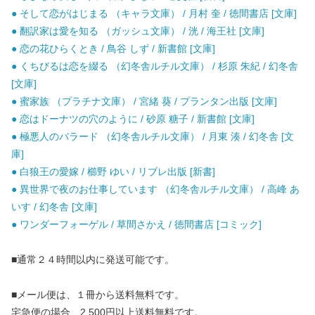
● そして恋がはじまる （キャラ文庫） / 月村 奎 / 徳間書店 [文庫]
● 翻訳家は愛を知る （ガッシュ文庫） / 洸 / 海王社 [文庫]
● 恋の花ひらくとき / 鳥谷 しず / 新書館 [文庫]
● くちびるは恋を綴る （幻冬舎ルチル文庫） / 杉原 朱紀 / 幻冬舎
[文庫]
● 蜜家族 （プラチナ文庫） / 宮緒 葵 / プランタン出版 [文庫]
● 恋はドーナツの穴のように / 砂原 糖子 / 新書館 [文庫]
● 極悪人のバラード （幻冬舎ルチル文庫） / 月東 湊 / 幻冬舎 [文
庫]
● 白狼王の愛嫁 / 櫛野 ゆい / リブレ出版 [新書]
● 異世界で夜のお仕事しています （幻冬舎ルチル文庫） / 高峰 あ
いす / 幻冬舎 [文庫]
● ワンダーフォーゲル / 草間さかえ / 徳間書店 [コミック]
■通常２４時間以内に発送可能です。
■メール便は、１冊から送料無料です。
宅急便の場合、2,500円以上送料無料です。