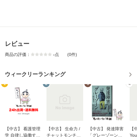
レビュー
商品の評価：
-
点
(0件)
ウィークリーランキング
1
2
3
4
【中古】 看護管理
【中古】 生命力 /
【中古】 発達障害
【中
学 自律し協働する
チャットモンチー /
「グレーゾーン」
You