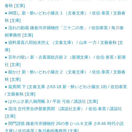
春秋 [文庫]
● 神隠し 新・酔いどれ小籐次 1 （文春文庫） / 佐伯 泰英 / 文藝春
秋 [文庫]
● 流れの勘蔵 鎌倉河岸捕物控「三十二の巻」 / 佐伯泰英 / 角川春
樹事務所 [文庫]
● 損料屋喜八郎始末控え （文春文庫） / 山本 一力 / 文藝春秋 [文
庫]
● 百年の呪い 新・古着屋総兵衛 2 （新潮文庫） / 佐伯 泰英 / 新潮
社 [文庫]
● 願かけ 新・酔いどれ小籐次 2 （文春文庫） / 佐伯 泰英 / 文藝春
秋 [文庫]
● 鼠異聞 下 (文春文庫 さ63-18 新・酔いどれ小籐次 18) / 佐伯泰英
/ 文藝春秋 [文庫]
● はやぶさ新八御用帳 3 / 平岩 弓枝 / 講談社 [文庫]
● 混沌 交代寄合伊那衆異聞 （講談社文庫） / 佐伯 泰英 / 講談社
[文庫]
● 閉門謹慎 鎌倉河岸捕物控 26の巻 (ハルキ文庫 さ8-46 時代小説
文庫) / 佐伯泰英 / 角川春樹事務所 [文庫]