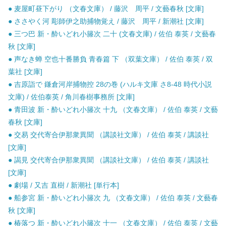
● 麦屋町昼下がり （文春文庫） / 藤沢 周平 / 文藝春秋 [文庫]
● ささやく河 彫師伊之助捕物覚え / 藤沢 周平 / 新潮社 [文庫]
● 三つ巴 新・酔いどれ小籐次 二十 (文春文庫) / 佐伯 泰英 / 文藝春
秋 [文庫]
● 声なき蝉 空也十番勝負 青春篇 下 （双葉文庫） / 佐伯 泰英 / 双
葉社 [文庫]
● 吉原詣で 鎌倉河岸捕物控 28の巻 (ハルキ文庫 さ8-48 時代小説
文庫) / 佐伯泰英 / 角川春樹事務所 [文庫]
● 青田波 新・酔いどれ小籐次 十九 （文春文庫） / 佐伯 泰英 / 文藝
春秋 [文庫]
● 交易 交代寄合伊那衆異聞 （講談社文庫） / 佐伯 泰英 / 講談社
[文庫]
● 謁見 交代寄合伊那衆異聞 （講談社文庫） / 佐伯 泰英 / 講談社
[文庫]
● 劇場 / 又吉 直樹 / 新潮社 [単行本]
● 船参宮 新・酔いどれ小籐次 九 （文春文庫） / 佐伯 泰英 / 文藝春
秋 [文庫]
● 椿落つ 新・酔いどれ小籐次 十一 （文春文庫） / 佐伯 泰英 / 文藝