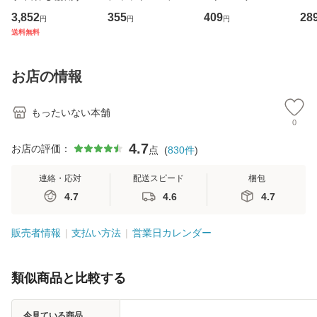
専門職の看護マネ
キューンレコード
その正しい理解と
のがか
3,852
355
409
28
円
円
円
ジメントスキル 改
[CD]【メール便送
克服法 (SB新書 57
【
送料無料
訂第3版 (看護学テ
料無料】
2) / 岡田尊司 / Ｓ
料
キストNiCE) / 手島
Ｂクリエイティブ
恵 藤本幸三 / 南江
[新書]【メール便送
お店の情報
堂 [単行
料無料】
もったいない本舗
0
4.7
お店の評価：
点
(
830
件
)
連絡・応対
配送スピード
梱包
4.7
4.6
4.7
販売者情報
支払い方法
営業日カレンダー
類似商品と比較する
今見ている商品