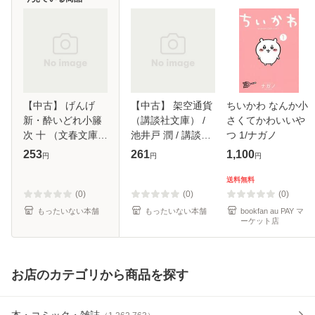
【中古】 げんげ
【中古】 架空通貨
ちいかわ なんか小
新・酔いどれ小籐
（講談社文庫） /
さくてかわいいや
次 十 （文春文庫）
池井戸 潤 / 講談社
つ 1/ナガノ
/ 佐伯 泰英 / 文藝
[文庫]【メール便送
253
261
1,100
円
円
円
春秋 [文庫]【メー
料無料】
ル便送料無料】
送料無料
(0)
(0)
(0)
もったいない本舗
もったいない本舗
bookfan au PAY マ
ーケット店
お店のカテゴリから商品を探す
本・コミック・雑誌