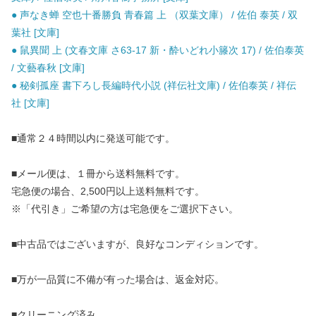
● 声なき蝉 空也十番勝負 青春篇 上 （双葉文庫） / 佐伯 泰英 / 双
葉社 [文庫]
● 鼠異聞 上 (文春文庫 さ63-17 新・酔いどれ小籐次 17) / 佐伯泰英
/ 文藝春秋 [文庫]
● 秘剣孤座 書下ろし長編時代小説 (祥伝社文庫) / 佐伯泰英 / 祥伝
社 [文庫]
■通常２４時間以内に発送可能です。
■メール便は、１冊から送料無料です。
宅急便の場合、2,500円以上送料無料です。
※「代引き」ご希望の方は宅急便をご選択下さい。
■中古品ではございますが、良好なコンディションです。
■万が一品質に不備が有った場合は、返金対応。
■クリーニング済み。