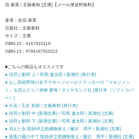
伯 泰英 / 文藝春秋 [文庫]【メール便送料無料】
著者：佐伯 泰英
出版社：文藝春秋
サイズ：文庫
ISBN-10：416791011X
ISBN-13：9784167910112
■こちらの商品もオススメです
● 項羽と劉邦 上 / 司馬 遼太郎 / 新潮社 [単行本]
● もし高校野球の女子マネージャーがドラッカーの『マネジメン
ト』を読んだら / 岩崎 夏海 / ダイヤモンド社 [単行本（ソフトカバ
ー）]
● 火花 / 又吉 直樹 / 文藝春秋 [単行本]
● 項羽と劉邦 中 (新潮文庫) / 司馬 遼太郎 / 新潮社 [文庫]
● 項羽と劉邦 下 (新潮文庫) / 司馬 遼太郎 / 新潮社 [文庫]
● 消えた女 彫師伊之助捕物覚え / 藤沢 周平 / 新潮社 [文庫]
● 漆黒の霧の中で 彫師伊之助捕物覚え / 藤沢 周平 / 新潮社 [文庫]