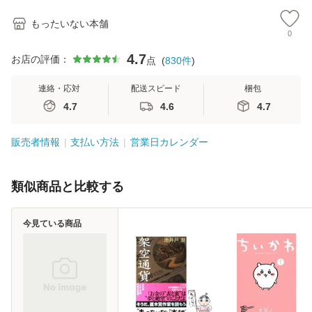
もったいない本舗
0
4.7
お店の評価：
点
(
830
件
)
連絡・応対
配送スピード
梱包
4.7
4.6
4.7
販売者情報
支払い方法
営業日カレンダー
類似商品と比較する
今見ている商品