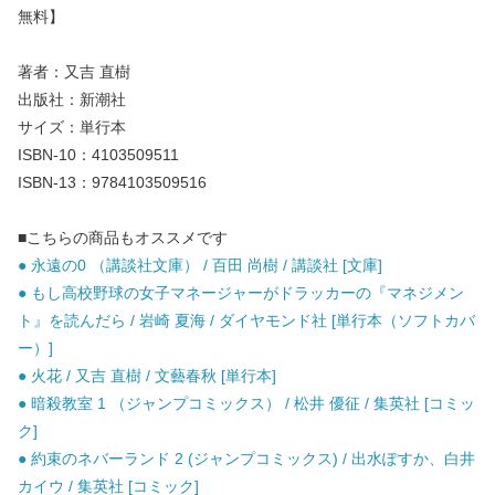
無料】
著者：又吉 直樹
出版社：新潮社
サイズ：単行本
ISBN-10：4103509511
ISBN-13：9784103509516
■こちらの商品もオススメです
● 永遠の0 （講談社文庫） / 百田 尚樹 / 講談社 [文庫]
● もし高校野球の女子マネージャーがドラッカーの『マネジメン
ト』を読んだら / 岩崎 夏海 / ダイヤモンド社 [単行本（ソフトカバ
ー）]
● 火花 / 又吉 直樹 / 文藝春秋 [単行本]
● 暗殺教室 1 （ジャンプコミックス） / 松井 優征 / 集英社 [コミッ
ク]
● 約束のネバーランド 2 (ジャンプコミックス) / 出水ぽすか、白井
カイウ / 集英社 [コミック]