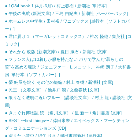
● 1Q84 book 1 (4月-6月) / 村上春樹 / 新潮社 [単行本]
● 午後の曳航 (新潮文庫) / 三島 由紀夫 / 新潮社 [ペーパーバック]
● ホームレス中学生 / 田村裕 / ワニブックス [単行本（ソフトカバ
ー）]
● 君に届け 1 （マーガレットコミックス） / 椎名 軽穂 / 集英社 [コ
ミック]
● それから 改版 (新潮文庫) / 夏目 漱石 / 新潮社 [文庫]
● フランス人は10着しか服を持たない パリで学んだ“暮らしの
質”を高める秘訣 / ジェニファー・L スコット、 神崎 朗子 / 大和書
房 [単行本（ソフトカバー）]
● 螢 納屋を焼く その他の短編 / 村上 春樹 / 新潮社 [文庫]
● 民王 （文春文庫） / 池井戸 潤 / 文藝春秋 [文庫]
● 限りなく透明に近いブルー （講談社文庫） / 村上 龍 / 講談社 [文
庫]
● きまぐれ博物誌 続 （角川文庫） / 星 新一 / 角川書店 [文庫]
● BEST 〜first things〜 / 倖田來未 / エイベックス・マーケティン
グ・コミュニケーションズ [CD]
● 蹴りたい背中 / 綿矢 りさ / 河出書房新社 [単行本]