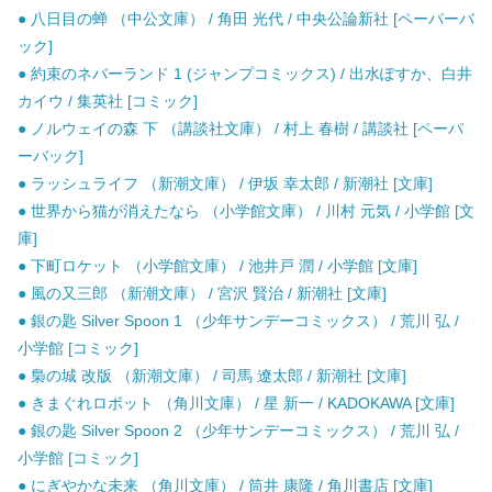
● 八日目の蝉 （中公文庫） / 角田 光代 / 中央公論新社 [ペーパーバ
ック]
● 約束のネバーランド 1 (ジャンプコミックス) / 出水ぽすか、白井
カイウ / 集英社 [コミック]
● ノルウェイの森 下 （講談社文庫） / 村上 春樹 / 講談社 [ペーパ
ーバック]
● ラッシュライフ （新潮文庫） / 伊坂 幸太郎 / 新潮社 [文庫]
● 世界から猫が消えたなら （小学館文庫） / 川村 元気 / 小学館 [文
庫]
● 下町ロケット （小学館文庫） / 池井戸 潤 / 小学館 [文庫]
● 風の又三郎 （新潮文庫） / 宮沢 賢治 / 新潮社 [文庫]
● 銀の匙 Silver Spoon 1 （少年サンデーコミックス） / 荒川 弘 /
小学館 [コミック]
● 梟の城 改版 （新潮文庫） / 司馬 遼太郎 / 新潮社 [文庫]
● きまぐれロボット （角川文庫） / 星 新一 / KADOKAWA [文庫]
● 銀の匙 Silver Spoon 2 （少年サンデーコミックス） / 荒川 弘 /
小学館 [コミック]
● にぎやかな未来 （角川文庫） / 筒井 康隆 / 角川書店 [文庫]