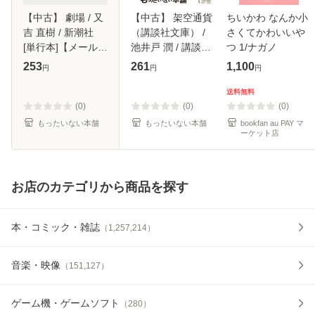
【中古】 劇場 / 又
【中古】 架空通貨
ちいかわ なんか小
吉 直樹 / 新潮社
（講談社文庫） /
さくてかわいいや
[単行本]【メール便
池井戸 潤 / 講談社
つ 1/ナガノ
送料無料】
[文庫]【メール便送
253
261
1,100
円
円
円
料無料】
送料無料
(0)
(0)
(0)
もったいない本舗
もったいない本舗
bookfan au PAY マ
ーケット店
お店のカテゴリから商品を探す
本・コミック・雑誌
（
1,257,214
）
音楽・映像
（
151,127
）
ゲーム機・ゲームソフト
（
280
）