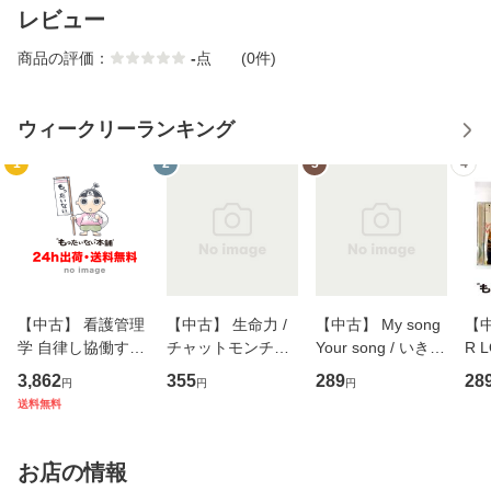
レビュー
商品の評価：
-
点
(0件)
ウィークリーランキング
1
2
3
4
【中古】 看護管理
【中古】 生命力 /
【中古】 My song
【中
学 自律し協働する
チャットモンチー /
Your song / いきも
R 
専門職の看護マネ
キューンレコード
のがかり / [CD]
産限
3,862
355
289
28
円
円
円
ジメントスキル 改
[CD]【メール便送
【メール便送料無
翔太
送料無料
訂第3版 (看護学テ
料無料】
料】
[C
キストNiCE) / 手島
料
恵 藤本幸三 / 南江
お店の情報
堂 [単行