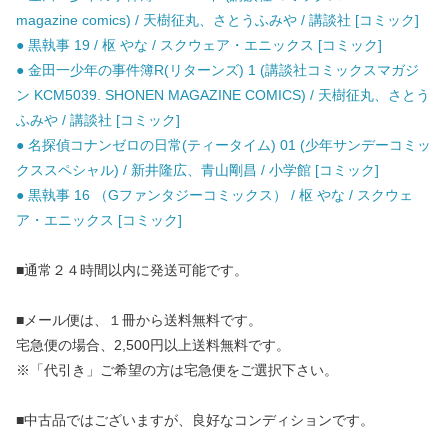
magazine comics) / 天樹征丸、さとうふみや / 講談社 [コミック]
● 黒執事 19 / 枢 やな / スクウェア・エニックス [コミック]
● 金田一少年の事件簿R(リターンズ) 1 (講談社コミックスマガジ
ン KCM5039. SHONEN MAGAZINE COMICS) / 天樹征丸、さとう
ふみや / 講談社 [コミック]
● 名探偵コナンゼロの日常(ティータイム) 01 (少年サンデーコミッ
クススペシャル) / 新井隆広、青山剛昌 / 小学館 [コミック]
● 黒執事 16 （Gファンタジーコミックス） / 枢 やな / スクウェ
ア・エニックス [コミック]
■通常２４時間以内に発送可能です。
■メール便は、１冊から送料無料です。
宅急便の場合、2,500円以上送料無料です。
※「代引き」ご希望の方は宅急便をご選択下さい。
■中古品ではございますが、良好なコンディションです。