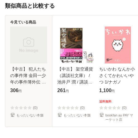
類似商品と比較する
今見ている商品
【中古】 犯人たち
【中古】 架空通貨
ちいかわ なんか小
の事件簿 金田一少
（講談社文庫） /
さくてかわいいや
年の事件簿外伝 1
池井戸 潤 / 講談社
つ 1/ナガノ
(講談社コミック
[文庫]【メール便送
306
261
1,100
円
円
円
ス) / 天樹征丸 金成
料無料】
陽三郎 さとうふみ
送料無料
や、船津紳平 / 講
(0)
(0)
(0)
談社 [コ
もったいない本舗
もったいない本舗
bookfan au PAY マ
ーケット店