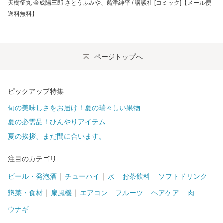
天樹征丸 金成陽三郎 さとうふみや、船津紳平 / 講談社 [コミック]【メール便
送料無料】
ページトップへ
ピックアップ特集
旬の美味しさをお届け！夏の瑞々しい果物
夏の必需品！ひんやりアイテム
夏の挨拶、まだ間に合います。
注目のカテゴリ
ビール・発泡酒
チューハイ
水
お茶飲料
ソフトドリンク
惣菜・食材
扇風機
エアコン
フルーツ
ヘアケア
肉
ウナギ