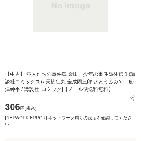
【中古】 犯人たちの事件簿 金田一少年の事件簿外伝 1 (講
談社コミックス) / 天樹征丸 金成陽三郎 さとうふみや、船
津紳平 / 講談社 [コミック]【メール便送料無料】
306
円(
税込
)
[NETWORK ERROR] ネットワーク周りの設定を確認してくださ
い