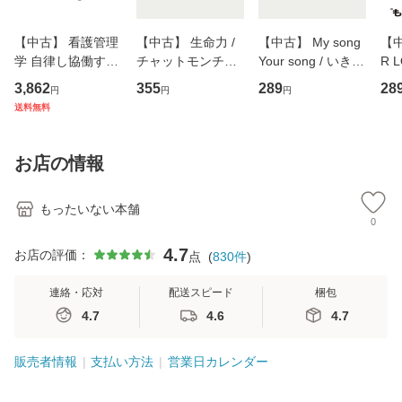
【中古】 看護管理
【中古】 生命力 /
【中古】 My song
【中
学 自律し協働する
チャットモンチー /
Your song / いきも
R 
専門職の看護マネ
キューンレコード
のがかり / [CD]
産限
3,862
355
289
28
円
円
円
ジメントスキル 改
[CD]【メール便送
【メール便送料無
翔太
送料無料
訂第3版 (看護学テ
料無料】
料】
[C
キストNiCE) / 手島
料
恵 藤本幸三 / 南江
お店の情報
堂 [単行
もったいない本舗
0
4.7
お店の評価：
点
(
830
件
)
連絡・応対
配送スピード
梱包
4.7
4.6
4.7
販売者情報
支払い方法
営業日カレンダー