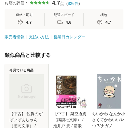
4.7
お店の評価：
点
(
826
件
)
連絡・応対
配送スピード
梱包
4.7
4.6
4.7
販売者情報
支払い方法
営業日カレンダー
類似商品と比較する
今見ている商品
【中古】 佐賀のが
【中古】 架空通貨
ちいかわ なんか小
ばいばあちゃん
（講談社文庫） /
さくてかわいいや
（徳間文庫） / 島
池井戸 潤 / 講談社
つ 7/ナガノ