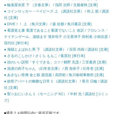
● 輪違屋糸里 下 （文春文庫） / 浅田 次郎 / 文藝春秋 [文庫]
● コインロッカー・ベイビーズ 上 （講談社文庫） / 村上 龍 / 講談
社 [文庫]
● DIVE！！ 上 （角川文庫） / 森 絵都 / 角川書店 [文庫]
● 看護覚え書 看護であること看護でないこと 改訳 / フロレンス・
ナイチンゲール、湯槙ます 薄井坦子 小玉香津子 田村眞 小南吉彦 /
現代社 [単行本]
● 海賊とよばれた男 下 （講談社文庫） / 百田 尚樹 / 講談社 [文庫]
● さるのこしかけ / さくら ももこ / 集英社 [単行本]
● 頭のいい説明「すぐできる」コツ / 鶴野 充茂 / 三笠書房 [文庫]
● 漁港の肉子ちゃん （幻冬舎文庫） / 西 加奈子 / 幻冬舎 [文庫]
● あきない世傳 金と銀 源流篇 / 高田郁 / 角川春樹事務所 [文庫]
● 妖怪アパートの幽雅な日常 1 （講談社文庫） / 香月 日輪 / 講談
社 [文庫]
● 聖☆おにいさん 1 （モーニング KC） / 中村 光 / 講談社 [コミッ
ク]
■通常２４時間以内に発送可能です。