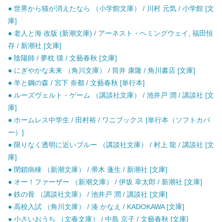
● 世界から猫が消えたなら （小学館文庫） / 川村 元気 / 小学館 [文
庫]
● 老人と海 改版 (新潮文庫) / アーネスト・ヘミングウェイ, 福田恒
存 / 新潮社 [文庫]
● 陰陽師 / 夢枕 獏 / 文藝春秋 [文庫]
● にぎやかな未来 （角川文庫） / 筒井 康隆 / 角川書店 [文庫]
● 羊と鋼の森 / 宮下 奈都 / 文藝春秋 [単行本]
● ルーズヴェルト・ゲーム （講談社文庫） / 池井戸 潤 / 講談社 [文
庫]
● ホームレス中学生 / 田村裕 / ワニブックス [単行本（ソフトカバ
ー）]
● 限りなく透明に近いブルー （講談社文庫） / 村上 龍 / 講談社 [文
庫]
● 閉鎖病棟 （新潮文庫） / 帚木 蓬生 / 新潮社 [文庫]
● オー！ファーザー （新潮文庫） / 伊坂 幸太郎 / 新潮社 [文庫]
● 鉄の骨 （講談社文庫） / 池井戸 潤 / 講談社 [文庫]
● 高校入試 （角川文庫） / 湊 かなえ / KADOKAWA [文庫]
● 小さいおうち （文春文庫） / 中島 京子 / 文藝春秋 [文庫]