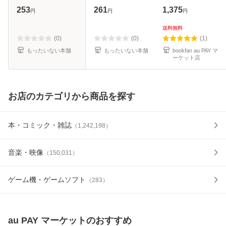
田 洋七 / 徳間書店
[文庫]【メール便送
253
261
1,375
円
円
円
[文庫]【メール便送
料無料】
料無料】
送料無料
(0)
(0)
(1)
もったいない本舗
もったいない本舗
bookfan au PAY マ
ーケット店
お店のカテゴリから商品を探す
本・コミック・雑誌
（
1,242,198
）
音楽・映像
（
150,031
）
ゲーム機・ゲームソフト
（
283
）
au PAY マーケット
のおすすめ