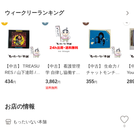
ウィークリーランキング
1
2
3
4
【中古】 TREASU
【中古】 看護管理
【中古】 生命力 /
【中
RES / 山下達郎 /
学 自律し協働する
チャットモンチー /
You
イーストウエス
専門職の看護マネ
キューンレコード
のがか
434
3,862
355
28
円
円
円
ト・ジャパン [CD]
ジメントスキル 改
[CD]【メール便送
【
送料無料
【メール便送料無
訂第3版 (看護学テ
料無料】
料
料】
キストNiCE) / 手島
恵 藤本幸三 / 南江
お店の情報
堂 [単行
もったいない本舗
0