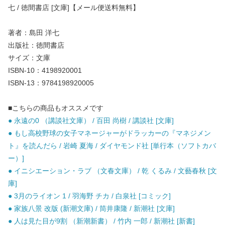
七 / 徳間書店 [文庫]【メール便送料無料】
著者：島田 洋七
出版社：徳間書店
サイズ：文庫
ISBN-10：4198920001
ISBN-13：9784198920005
■こちらの商品もオススメです
● 永遠の0 （講談社文庫） / 百田 尚樹 / 講談社 [文庫]
● もし高校野球の女子マネージャーがドラッカーの『マネジメン
ト』を読んだら / 岩崎 夏海 / ダイヤモンド社 [単行本（ソフトカバ
ー）]
● イニシエーション・ラブ （文春文庫） / 乾 くるみ / 文藝春秋 [文
庫]
● 3月のライオン 1 / 羽海野 チカ / 白泉社 [コミック]
● 家族八景 改版 (新潮文庫) / 筒井康隆 / 新潮社 [文庫]
● 人は見た目が9割 （新潮新書） / 竹内 一郎 / 新潮社 [新書]