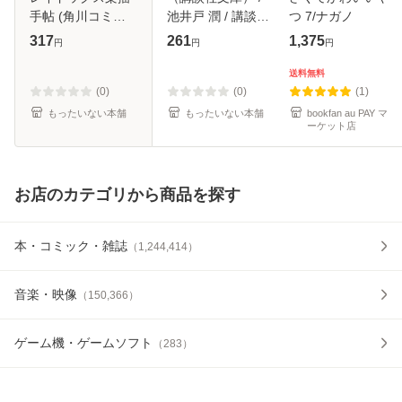
手帖 (角川コミッ
池井戸 潤 / 講談社
つ 7/ナガノ
クス・エース) / 朝
[文庫]【メール便送
317
261
1,375
円
円
円
霧カフカ、春河35
料無料】
/ KADOKAWA [コ
送料無料
ミック]【メール便
(0)
(0)
(1)
送料無料】
もったいない本舗
もったいない本舗
bookfan au PAY マ
ーケット店
お店のカテゴリから商品を探す
本・コミック・雑誌
（
1,244,414
）
音楽・映像
（
150,366
）
ゲーム機・ゲームソフト
（
283
）