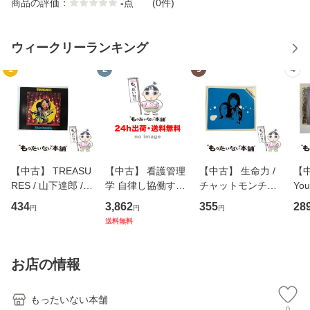
商品の評価：
-
点
(0件)
ウィークリーランキング
1
2
3
4
【中古】 TREASU
【中古】 看護管理
【中古】 生命力 /
【中
RES / 山下達郎 /
学 自律し協働する
チャットモンチー /
You
イーストウエス
専門職の看護マネ
キューンレコード
のがか
434
3,862
355
28
円
円
円
ト・ジャパン [CD]
ジメントスキル 改
[CD]【メール便送
【
送料無料
【メール便送料無
訂第3版 (看護学テ
料無料】
料
料】
キストNiCE) / 手島
恵 藤本幸三 / 南江
お店の情報
堂 [単行
もったいない本舗
0