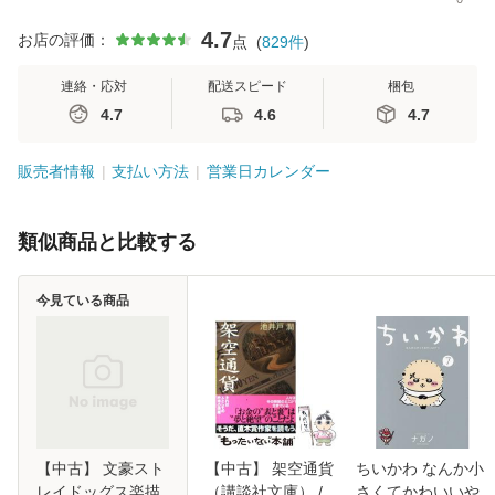
4.7
お店の評価：
点
(
829
件
)
連絡・応対
配送スピード
梱包
4.7
4.6
4.7
販売者情報
支払い方法
営業日カレンダー
類似商品と比較する
今見ている商品
【中古】 文豪スト
【中古】 架空通貨
ちいかわ なんか小
レイドッグス楽描
（講談社文庫） /
さくてかわいいや