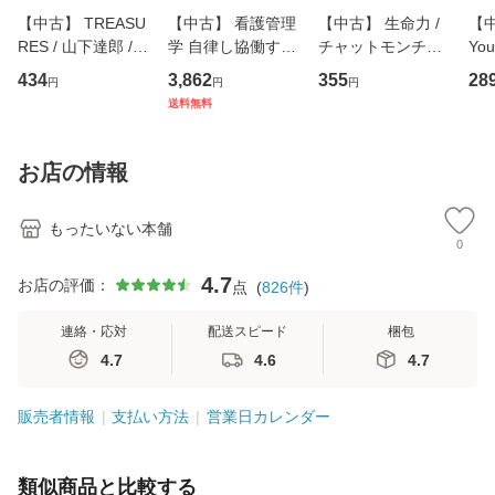
【中古】 TREASU
【中古】 看護管理
【中古】 生命力 /
【中
RES / 山下達郎 /
学 自律し協働する
チャットモンチー /
You
イーストウエス
専門職の看護マネ
キューンレコード
のがか
434
3,862
355
28
円
円
円
ト・ジャパン [CD]
ジメントスキル 改
[CD]【メール便送
【
送料無料
【メール便送料無
訂第3版 (看護学テ
料無料】
料
料】
キストNiCE) / 手島
恵 藤本幸三 / 南江
お店の情報
堂 [単行
もったいない本舗
0
4.7
お店の評価：
点
(
826
件
)
連絡・応対
配送スピード
梱包
4.7
4.6
4.7
販売者情報
支払い方法
営業日カレンダー
類似商品と比較する