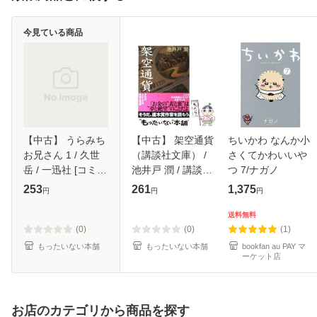
今見ている商品
【中古】 うらみち
【中古】 架空通貨
ちいかわ なんか小
お兄さん 1 / 久世
（講談社文庫） /
さくてかわいいや
岳 / 一迅社 [コミッ
池井戸 潤 / 講談社
つ 7/ナガノ
ク]【メール便送料
[文庫]【メール便送
253
261
1,375
円
円
円
無料】
料無料】
送料無料
(0)
(0)
(1)
もったいない本舗
もったいない本舗
bookfan au PAY マ
ーケット店
お店のカテゴリから商品を探す