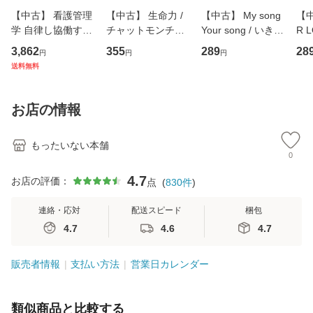
【中古】 看護管理
【中古】 生命力 /
【中古】 My song
【中
学 自律し協働する
チャットモンチー /
Your song / いきも
R 
専門職の看護マネ
キューンレコード
のがかり / [CD]
産限
3,862
355
289
28
円
円
円
ジメントスキル 改
[CD]【メール便送
【メール便送料無
翔太
送料無料
訂第3版 (看護学テ
料無料】
料】
[C
キストNiCE) / 手島
料
恵 藤本幸三 / 南江
お店の情報
堂 [単行
もったいない本舗
0
4.7
お店の評価：
点
(
830
件
)
連絡・応対
配送スピード
梱包
4.7
4.6
4.7
販売者情報
支払い方法
営業日カレンダー
類似商品と比較する