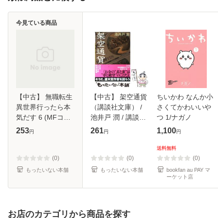
今見ている商品
【中古】 無職転生
【中古】 架空通貨
ちいかわ なんか小
異世界行ったら本
（講談社文庫） /
さくてかわいいや
気だす 6 (MFコミ
池井戸 潤 / 講談社
つ 1/ナガノ
ックス. フラッパー
[文庫]【メール便送
253
261
1,100
円
円
円
シリーズ) / フジカ
料無料】
ワユカ、理不尽な
送料無料
孫の手 /
(0)
(0)
(0)
KADOKAWA [コミ
もったいない本舗
もったいない本舗
bookfan au PAY マ
ーケット店
ッ
お店のカテゴリから商品を探す