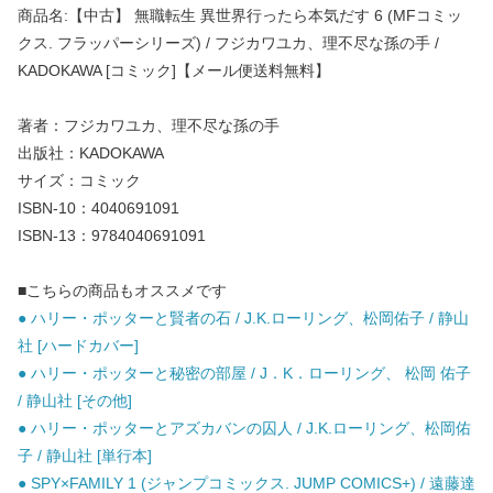
商品名:【中古】 無職転生 異世界行ったら本気だす 6 (MFコミッ
クス. フラッパーシリーズ) / フジカワユカ、理不尽な孫の手 /
KADOKAWA [コミック]【メール便送料無料】
著者：フジカワユカ、理不尽な孫の手
出版社：KADOKAWA
サイズ：コミック
ISBN-10：4040691091
ISBN-13：9784040691091
■こちらの商品もオススメです
● ハリー・ポッターと賢者の石 / J.K.ローリング、松岡佑子 / 静山
社 [ハードカバー]
● ハリー・ポッターと秘密の部屋 / J．K．ローリング、 松岡 佑子
/ 静山社 [その他]
● ハリー・ポッターとアズカバンの囚人 / J.K.ローリング、松岡佑
子 / 静山社 [単行本]
● SPY×FAMILY 1 (ジャンプコミックス. JUMP COMICS+) / 遠藤達