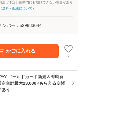
お届け予定日期間内にお届けできない場合があり
（
送料・配送について
）
ナンバー：
529883044
かごに入れる
0
u PAY ゴールドカード新規＆即時発
限定
合計最大23,000Pもらえる※諸
件あり