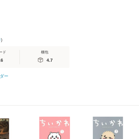
【メール便
件
)
ード
梱包
.6
4.7
ダー