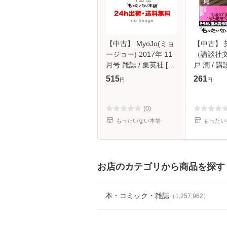
【中古】 MyoJo(ミョ
【中古】 
ージョー) 2017年 11
（講談社文
月号 雑誌 / 集英社 [雑
戸 潤 / 講
誌]【メール便送料無
【メール
515
261
円
円
料】
(0)
もったいない本舗
もったい
お店のカテゴリから商品を探す
本・コミック・雑誌
（
1,257,962
）