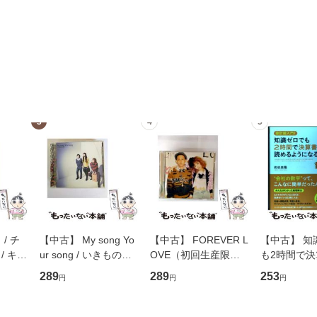
3
4
5
/ チ
【中古】 My song Yo
【中古】 FOREVER L
【中古】 知
/ キュ
ur song / いきものが
OVE（初回生産限定
も2時間で
D]
かり / [CD]【メール便
盤） / 清水翔太×加藤
めるようにな
289
289
253
円
円
円
無料】
送料無料】
ミリヤ / [CD]【メール
計超入門！ /
便送料無料】
隆 / 高橋書
（ソフトカバ