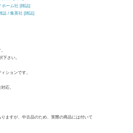
 / ホーム社 [雑誌]
雑誌 / 集英社 [雑誌]
す。
択下さい。
ディションです。
金対応。
ありますが、中古品のため、実際の商品には付いて