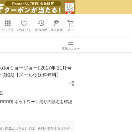
カテゴリ
お気に入り
閲覧履歴
購入履歴
かご
店舗メニュー
oJo(ミョージョー) 2017年 11月号
英社 [雑誌]【メール便送料無料】
込
)
K ERROR] ネットワーク周りの設定を確認
域・離島につきましては、送料が発生する場合や