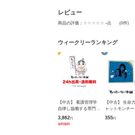
レビュー
商品の評価：
-
点
(0件)
ウィークリーランキング
1
2
【中古】 看護管理学
【中古】 生命力 
自律し協働する専門職
ャットモンチー 
の看護マネジメントス
ーンレコード [C
3,862
355
円
円
キル 改訂第3版 (看護
【メール便送料
送料無料
学テキストNiCE) / 手
島恵 藤本幸三 / 南江