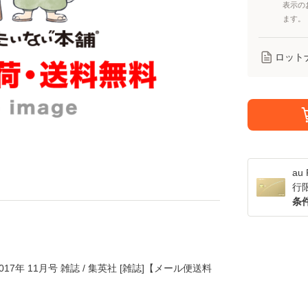
表示の
ます。
ロット
a
行
条
017年 11月号 雑誌 / 集英社 [雑誌]【メール便送料