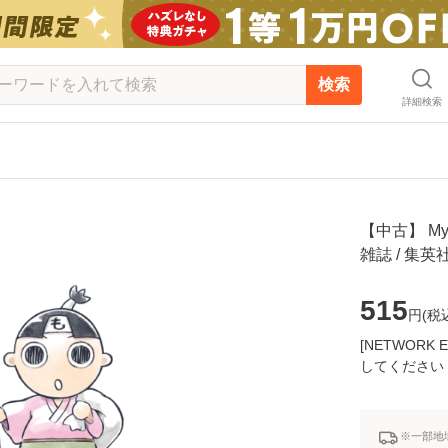
検索
詳細検索
【中古】 My
雑誌 / 集
515
円(
税
[NETWOR
してください
※一部地