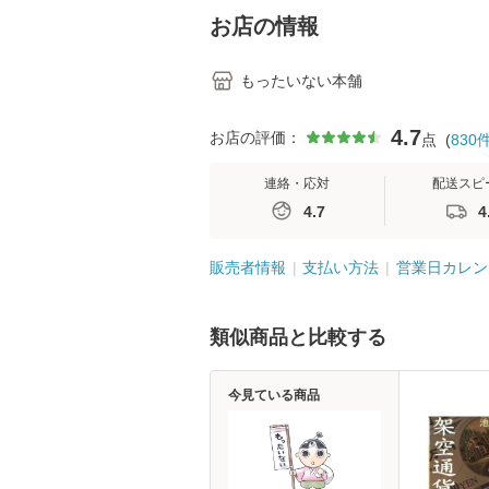
堂 [単行
お店の情報
もったいない本舗
4.7
お店の評価：
点
(
830
連絡・応対
配送スピ
4.7
4
販売者情報
支払い方法
営業日カレン
類似商品と比較する
今見ている商品