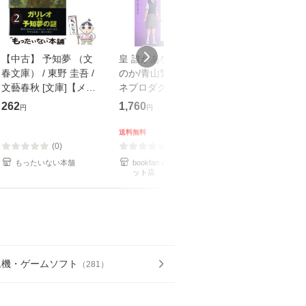
【中古】 予知夢 （文
皇 誰があなたを護る
【中古】 知識
春文庫） / 東野 圭吾 /
のか/青山繁晴/ヒロカ
も2時間で決算
文藝春秋 [文庫]【メー
ネプロダクション/新
めるようになる
ル便送料無料】
田均
計超入門！ / 佐
262
1,760
253
円
円
円
隆 / 高橋書店 [
（ソフトカバー
送料無料
【メール便送
(0)
(0)
(0)
もったいない本舗
bookfan au PAY マーケ
もったいない本
ット店
ム機・ゲームソフト
（
281
）