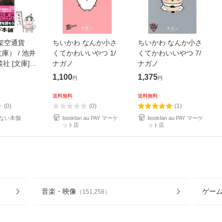
架空通貨
ちいかわ なんか小さ
ちいかわ なんか小さ
庫） / 池井
くてかわいいやつ 1/
くてかわいいやつ 7/
談社 [文庫]
ナガノ
ナガノ
便送料無料】
1,100
1,375
円
円
送料無料
送料無料
(0)
(0)
(1)
ない本舗
bookfan au PAY マーケ
bookfan au PAY マーケ
ット店
ット店
音楽・映像
ゲー
（
151,258
）