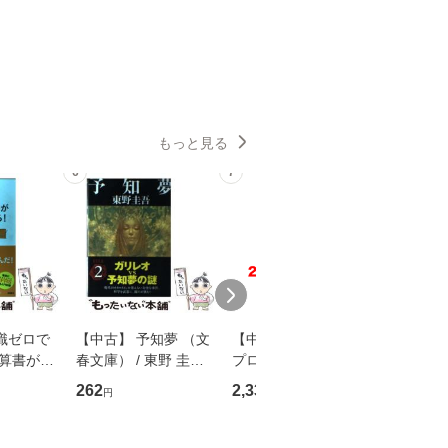
もっと見る
6
7
8
識ゼロで
【中古】 予知夢 （文
【中古】 野ブタ。を
【中古】 
決算書が読
春文庫） / 東野 圭吾 /
プロデュース [DVD-B
島みゆき / [CD]【
る！ 会
文藝春秋 [文庫]【メー
OX] / バップ [DVD]
ル便送料
262
2,335
2,150
円
円
円
 佐伯 良
ル便送料無料】
【メール便送料無料】
店 [単行本
ー）]