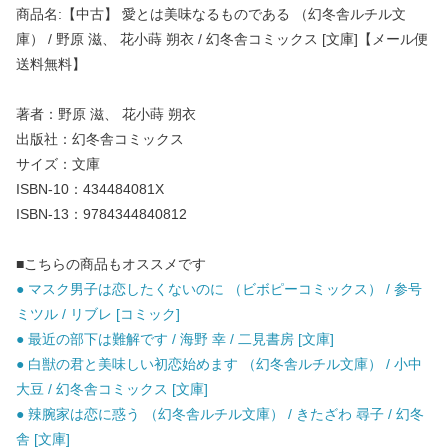
商品名:【中古】 愛とは美味なるものである （幻冬舎ルチル文
庫） / 野原 滋、 花小蒔 朔衣 / 幻冬舎コミックス [文庫]【メール便
送料無料】
著者：野原 滋、 花小蒔 朔衣
出版社：幻冬舎コミックス
サイズ：文庫
ISBN-10：434484081X
ISBN-13：9784344840812
■こちらの商品もオススメです
● マスク男子は恋したくないのに （ビボピーコミックス） / 参号
ミツル / リブレ [コミック]
● 最近の部下は難解です / 海野 幸 / 二見書房 [文庫]
● 白獣の君と美味しい初恋始めます （幻冬舎ルチル文庫） / 小中
大豆 / 幻冬舎コミックス [文庫]
● 辣腕家は恋に惑う （幻冬舎ルチル文庫） / きたざわ 尋子 / 幻冬
舎 [文庫]