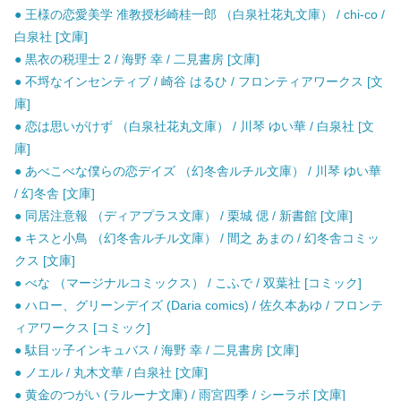
● 王様の恋愛美学 准教授杉崎桂一郎 （白泉社花丸文庫） / chi-co /
白泉社 [文庫]
● 黒衣の税理士 2 / 海野 幸 / 二見書房 [文庫]
● 不埒なインセンティブ / 崎谷 はるひ / フロンティアワークス [文
庫]
● 恋は思いがけず （白泉社花丸文庫） / 川琴 ゆい華 / 白泉社 [文
庫]
● あべこべな僕らの恋デイズ （幻冬舎ルチル文庫） / 川琴 ゆい華
/ 幻冬舎 [文庫]
● 同居注意報 （ディアプラス文庫） / 栗城 偲 / 新書館 [文庫]
● キスと小鳥 （幻冬舎ルチル文庫） / 間之 あまの / 幻冬舎コミッ
クス [文庫]
● べな （マージナルコミックス） / こふで / 双葉社 [コミック]
● ハロー、グリーンデイズ (Daria comics) / 佐久本あゆ / フロンテ
ィアワークス [コミック]
● 駄目ッ子インキュバス / 海野 幸 / 二見書房 [文庫]
● ノエル / 丸木文華 / 白泉社 [文庫]
● 黄金のつがい (ラルーナ文庫) / 雨宮四季 / シーラボ [文庫]