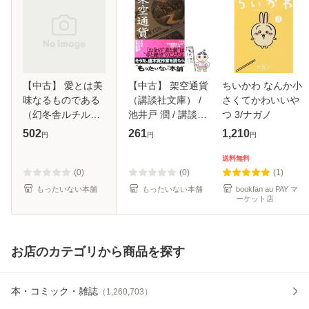
【中古】 愛とは美
【中古】 架空通貨
ちいかわ なんか小
味なるものである
（講談社文庫） /
さくてかわいいや
（幻冬舎ルチル文
池井戸 潤 / 講談社
つ 3/ナガノ
庫） / 野原 滋、 花
[文庫]【メール便送
502
261
1,210
円
円
円
小蒔 朔衣 / 幻冬舎
料無料】
コミックス [文庫]
送料無料
【メール便送料無
(0)
(0)
(1)
料】
もったいない本舗
もったいない本舗
bookfan au PAY マ
ーケット店
お店のカテゴリから商品を探す
本・コミック・雑誌
（
1,260,703
）