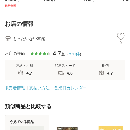
円
円
円
ジメントスキル 改
[CD]【メール便送
【メール便送料無
翔太
送料無料
訂第3版 (看護学テ
料無料】
料】
[C
キストNiCE) / 手島
料
恵 藤本幸三 / 南江
お店の情報
堂 [単行
もったいない本舗
0
4.7
お店の評価：
点
(
830
件
)
連絡・応対
配送スピード
梱包
4.7
4.6
4.7
販売者情報
支払い方法
営業日カレンダー
類似商品と比較する
今見ている商品