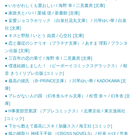
● いかがわしくも愛おしい / 海野 幸 / 二見書房 [文庫]
● 家政夫とパパ / 栗城 偲 / 新書館 [文庫]
● 妄愛ショコラホリック （白泉社花丸文庫） / 川琴ゆい華 / 白泉
社 [文庫]
● キスと野獣 / いとう 由貴 / 心交社 [文庫]
● 恋と服従のシナリオ （プラチナ文庫） / あすま 理彩 / プランタ
ン出版 [文庫]
● 三百年の恋の果て / 海野 幸 / 二見書房 [文庫]
● 僕達結婚しました！ （ビーボーイコミックスデラックス） / 相
音 きう / リブレ出版 [コミック]
● 最高の彼氏 （B−PRINCE文庫） / 川琴ゆい華 / KADOKAWA [文
庫]
● アレがない人の国 （幻冬舎ルチル文庫） / 松雪 奈々 / 幻冬舎 [文
庫]
● H事業部営業課 （アプレコミックス） / 志摩京佑 / 東京漫画社
[コミック]
● 下から数えて最高にスキ / 加藤スス / 海王社 [コミック]
● 狐の婿取り 神様玉手箱 （CROSS NOVELS） / 松幸 かほ / 笠倉