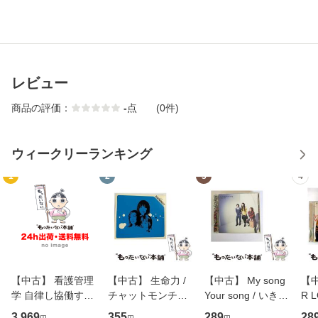
レビュー
商品の評価：
-
点
(0件)
ウィークリーランキング
1
2
3
4
【中古】 看護管理
【中古】 生命力 /
【中古】 My song
【中
学 自律し協働する
チャットモンチー /
Your song / いきも
R 
専門職の看護マネ
キューンレコード
のがかり / [CD]
産限
3,969
355
289
28