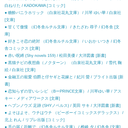
白ねりた / KADOKAWA [コミック]
● 糖酔バニラホリック （白泉社花丸文庫） / 川琴 ゆい華 / 白泉社
[文庫]
● 甘くて傲慢 （幻冬舎ルチル文庫） / きたざわ 尋子 / 幻冬舎 [文
庫]
● 好きこそ恋の絶対 （幻冬舎ルチル文庫） / いおか いつき / 幻冬
舎コミックス [文庫]
● 赤い呪縛 (Shy novels 159) / 松田美優 / 大洋図書 [新書]
● 黒猫チビの夜想曲（ノクターン） （白泉社花丸文庫） / 雪代 鞠
絵 / 白泉社 [文庫]
● 金融王の寵愛 伯爵と仔ヤギと花嫁と / 妃川 螢 / ブライト出版 [新
書]
● 恋知らずの甘いレシピ （BーPRINCE文庫） / 川琴ゆい華 / アス
キー・メディアワークス [文庫]
● ヘブンノウズ 足跡 (SHYノベルス) / 英田 サキ / 大洋図書 [新書]
● よそはよそ、ウチはウチ （ビーボーイコミックスデラックス） /
北上 れん / リブレ出版 [コミック]
● 手の届く距離で （幻冬舎ルチル文庫） / 椎崎 夕 / 幻冬舎 [文庫]