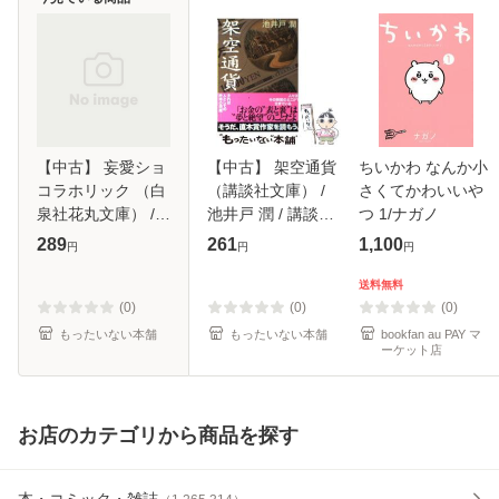
【中古】 妄愛ショ
【中古】 架空通貨
ちいかわ なんか小
コラホリック （白
（講談社文庫） /
さくてかわいいや
泉社花丸文庫） /
池井戸 潤 / 講談社
つ 1/ナガノ
川琴ゆい華 / 白泉
[文庫]【メール便送
289
261
1,100
円
円
円
社 [文庫]【メール
料無料】
便送料無料】
送料無料
(0)
(0)
(0)
もったいない本舗
もったいない本舗
bookfan au PAY マ
ーケット店
お店のカテゴリから商品を探す
本・コミック・雑誌