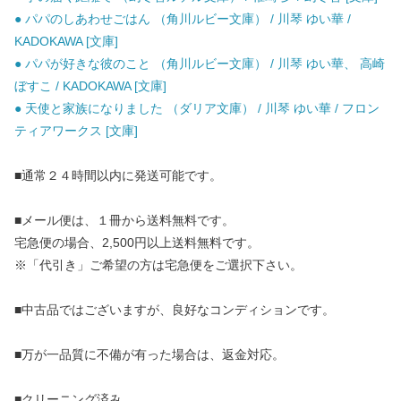
● パパのしあわせごはん （角川ルビー文庫） / 川琴 ゆい華 /
KADOKAWA [文庫]
● パパが好きな彼のこと （角川ルビー文庫） / 川琴 ゆい華、 高崎
ぼすこ / KADOKAWA [文庫]
● 天使と家族になりました （ダリア文庫） / 川琴 ゆい華 / フロン
ティアワークス [文庫]
■通常２４時間以内に発送可能です。
■メール便は、１冊から送料無料です。
宅急便の場合、2,500円以上送料無料です。
※「代引き」ご希望の方は宅急便をご選択下さい。
■中古品ではございますが、良好なコンディションです。
■万が一品質に不備が有った場合は、返金対応。
■クリーニング済み。