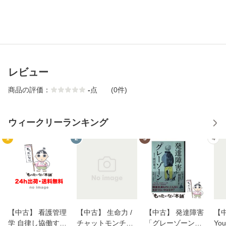
レビュー
商品の評価：
-
点
(0件)
ウィークリーランキング
1
2
3
4
【中古】 看護管理
【中古】 生命力 /
【中古】 発達障害
【中
学 自律し協働する
チャットモンチー /
「グレーゾーン」
You