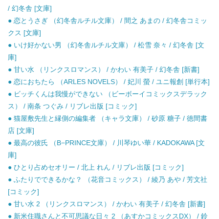
/ 幻冬舎 [文庫]
● 恋とうさぎ （幻冬舎ルチル文庫） / 間之 あまの / 幻冬舎コミッ
クス [文庫]
● いけ好かない男 （幻冬舎ルチル文庫） / 松雪 奈々 / 幻冬舎 [文
庫]
● 甘い水 （リンクスロマンス） / かわい 有美子 / 幻冬舎 [新書]
● 恋におちたら （ARLES NOVELS） / 妃川 螢 / ユニ報創 [単行本]
● ビッチくんは我慢ができない （ビーボーイコミックスデラック
ス） / 南条 つぐみ / リブレ出版 [コミック]
● 猫屋敷先生と縁側の編集者 （キャラ文庫） / 砂原 糖子 / 徳間書
店 [文庫]
● 最高の彼氏 （B−PRINCE文庫） / 川琴ゆい華 / KADOKAWA [文
庫]
● ひとり占めセオリー / 北上 れん / リブレ出版 [コミック]
● ふたりでできるかな？ （花音コミックス） / 綾乃 あや / 芳文社
[コミック]
● 甘い水 2 （リンクスロマンス） / かわい 有美子 / 幻冬舎 [新書]
● 新米住職さんと不可思議な日々 2 （あすかコミックスDX） / 鈴