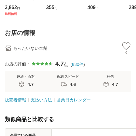
専門職の看護マネ
キューンレコード
その正しい理解と
のがか
3,862
355
409
28
円
円
円
ジメントスキル 改
[CD]【メール便送
克服法 (SB新書 57
【
送料無料
訂第3版 (看護学テ
料無料】
2) / 岡田尊司 / Ｓ
料
キストNiCE) / 手島
Ｂクリエイティブ
恵 藤本幸三 / 南江
[新書]【メール便送
お店の情報
堂 [単行
料無料】
もったいない本舗
0
4.7
お店の評価：
点
(
830
件
)
連絡・応対
配送スピード
梱包
4.7
4.6
4.7
販売者情報
支払い方法
営業日カレンダー
類似商品と比較する
今見ている商品