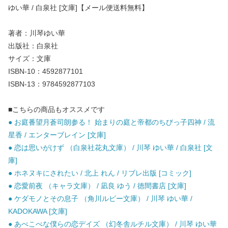
ゆい華 / 白泉社 [文庫]【メール便送料無料】
著者：川琴ゆい華
出版社：白泉社
サイズ：文庫
ISBN-10：4592877101
ISBN-13：9784592877103
■こちらの商品もオススメです
● お庭番望月蒼司朗参る！ 始まりの庭と帝都のちびっ子四神 / 流
星香 / エンターブレイン [文庫]
● 恋は思いがけず （白泉社花丸文庫） / 川琴 ゆい華 / 白泉社 [文
庫]
● ホネヌキにされたい / 北上 れん / リブレ出版 [コミック]
● 恋愛前夜 （キャラ文庫） / 凪良 ゆう / 徳間書店 [文庫]
● ケダモノとその息子 （角川ルビー文庫） / 川琴 ゆい華 /
KADOKAWA [文庫]
● あべこべな僕らの恋デイズ （幻冬舎ルチル文庫） / 川琴 ゆい華