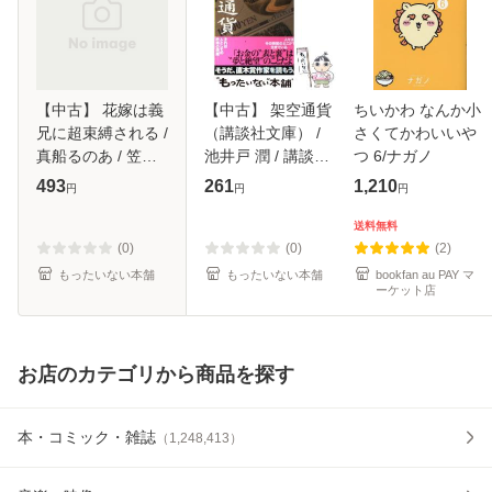
【中古】 花嫁は義
【中古】 架空通貨
ちいかわ なんか小
兄に超束縛される /
（講談社文庫） /
さくてかわいいや
真船るのあ / 笠倉
池井戸 潤 / 講談社
つ 6/ナガノ
出版社 [単行本]
[文庫]【メール便送
493
261
1,210
円
円
円
【メール便送料無
料無料】
料】
送料無料
(0)
(0)
(2)
もったいない本舗
もったいない本舗
bookfan au PAY マ
ーケット店
お店のカテゴリから商品を探す
本・コミック・雑誌
（
1,248,413
）