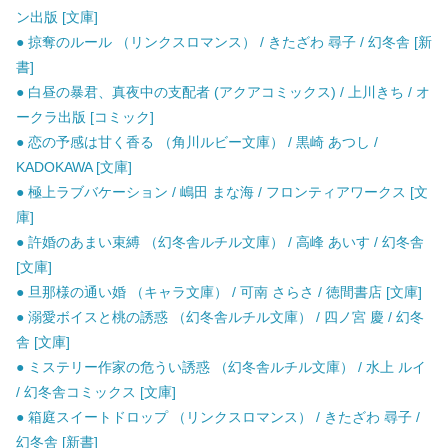
ン出版 [文庫]
● 掠奪のルール （リンクスロマンス） / きたざわ 尋子 / 幻冬舎 [新
書]
● 白昼の暴君、真夜中の支配者 (アクアコミックス) / 上川きち / オ
ークラ出版 [コミック]
● 恋の予感は甘く香る （角川ルビー文庫） / 黒崎 あつし /
KADOKAWA [文庫]
● 極上ラブバケーション / 嶋田 まな海 / フロンティアワークス [文
庫]
● 許婚のあまい束縛 （幻冬舎ルチル文庫） / 高峰 あいす / 幻冬舎
[文庫]
● 旦那様の通い婚 （キャラ文庫） / 可南 さらさ / 徳間書店 [文庫]
● 溺愛ボイスと桃の誘惑 （幻冬舎ルチル文庫） / 四ノ宮 慶 / 幻冬
舎 [文庫]
● ミステリー作家の危うい誘惑 （幻冬舎ルチル文庫） / 水上 ルイ
/ 幻冬舎コミックス [文庫]
● 箱庭スイートドロップ （リンクスロマンス） / きたざわ 尋子 /
幻冬舎 [新書]