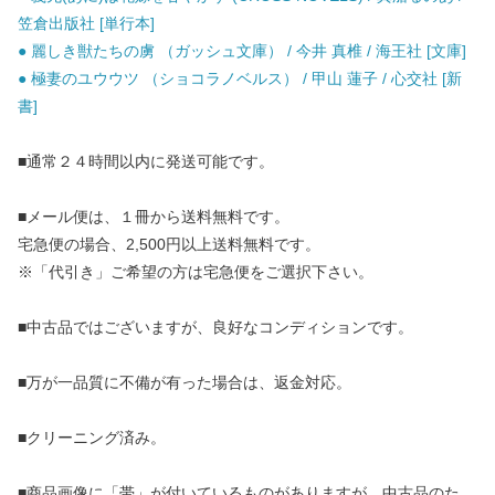
笠倉出版社 [単行本]
● 麗しき獣たちの虜 （ガッシュ文庫） / 今井 真椎 / 海王社 [文庫]
● 極妻のユウウツ （ショコラノベルス） / 甲山 蓮子 / 心交社 [新
書]
■通常２４時間以内に発送可能です。
■メール便は、１冊から送料無料です。
宅急便の場合、2,500円以上送料無料です。
※「代引き」ご希望の方は宅急便をご選択下さい。
■中古品ではございますが、良好なコンディションです。
■万が一品質に不備が有った場合は、返金対応。
■クリーニング済み。
■商品画像に「帯」が付いているものがありますが、中古品のた