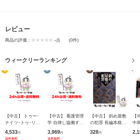
レビュー
商品の評価：
-
点
(0件)
ウィークリーランキング
1
2
3
4
【中古】 トゥー･
【中古】 看護管理
【中古】 斜め屋敷
【中
ナイツ･トゥ･リメ
学 自律し協働する
の犯罪 長編本格推
中島み
ンバー / フェア・
専門職の看護マネ
理小説 (光文社文
【
4,533
3,969
328
2,1
円
円
円
ウォーニング / [C
ジメントスキル 改
庫) / 島田荘司 / 光
料
送料無料
送料無料