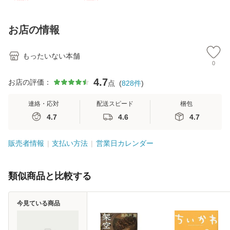
D]【メール便送料
訂第3版 (看護学テ
文社 [文庫]【メー
無料】
キストNiCE) / 手島
ル便送料無料】
恵 藤本幸三 / 南江
お店の情報
堂 [単行
もったいない本舗
0
4.7
お店の評価：
点
(
828
件
)
連絡・応対
配送スピード
梱包
4.7
4.6
4.7
販売者情報
支払い方法
営業日カレンダー
類似商品と比較する
今見ている商品