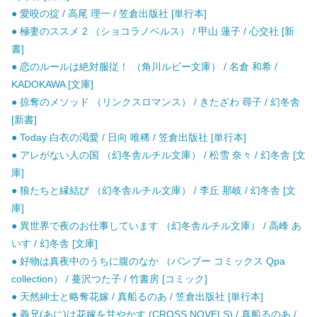
● 愛咬の掟 / 高尾 理一 / 笠倉出版社 [単行本]
● 極妻のススメ 2 （ショコラノベルス） / 甲山 蓮子 / 心交社 [新
書]
● 恋のルールは絶対服従！ （角川ルビー文庫） / 名倉 和希 /
KADOKAWA [文庫]
● 掠奪のメソッド （リンクスロマンス） / きたざわ 尋子 / 幻冬舎
[新書]
● Today 白衣の渇愛 / 日向 唯稀 / 笠倉出版社 [単行本]
● アレがない人の国 （幻冬舎ルチル文庫） / 松雪 奈々 / 幻冬舎 [文
庫]
● 狼たちと縁結び （幻冬舎ルチル文庫） / 李丘 那岐 / 幻冬舎 [文
庫]
● 異世界で夜のお仕事しています （幻冬舎ルチル文庫） / 高峰 あ
いす / 幻冬舎 [文庫]
● 好物は真夜中のうちに腹のなか （バンブー コミックス Qpa
collection） / 蔓沢つた子 / 竹書房 [コミック]
● 天然紳士と略奪花嫁 / 真船るのあ / 笠倉出版社 [単行本]
● 義兄(あに)は花嫁を甘やかす (CROSS NOVELS) / 真船るのあ /