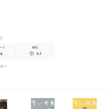
 / 手
 南江
件
)
ード
梱包
.6
4.7
ダー