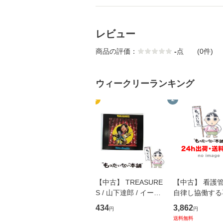
レビュー
商品の評価：
-
点
(0件)
ウィークリーランキング
1
2
【中古】 TREASURE
【中古】 看護
S / 山下達郎 / イース
自律し協働する
トウエスト・ジャパン
の看護マネジメ
434
3,862
円
円
[CD]【メール便送料無
キル 改訂第3版 
送料無料