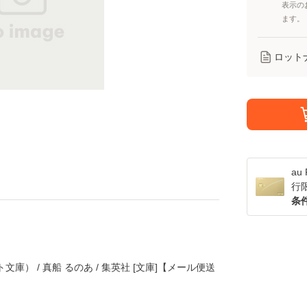
表示の
ます。
ロット
a
行
条
庫） / 真船 るのあ / 集英社 [文庫]【メール便送