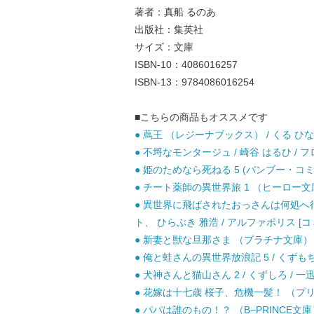
著者：真船 るのあ
出版社：集英社
サイズ：文庫
ISBN-10：4086016257
ISBN-13：9784086016254
■こちらの商品もオススメです
● 蔦王 （レジーナブックス） / くる ひな
● 不埒なモンタージュ / 崎谷 はるひ / 
● 姫のためなら死ねる 5 (バンブー・コミッ
● チート薬師の異世界旅 1 （ヒーロー文庫）
● 異世界に飛ばされたおっさんは何処へ行く
ト、 ひらぶき 雅浩 / アルファポリス [コ
● 新妻と獣な旦那さま （プラチナ文庫） /
● 俺と蛙さんの異世界放浪記 5 / くずもち
● 犬神さんと猫山さん 2 / くずしろ / 一
● 花嫁は十七歳 桜子、危機一髪！ （プリズ
● パパは誰のもの！？ （B−PRINCE文庫） 