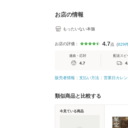
料】
学テキストNiCE)
島恵 藤本幸三 /
堂 [単行
お店の情報
もったいない本舗
4.7
お店の評価：
点
(
829
連絡・応対
配送スピ
4.7
4
販売者情報
支払い方法
営業日カレン
類似商品と比較する
今見ている商品