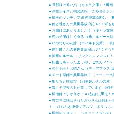
● 旦那様の通い婚 （キャラ文庫） / 可南 
● 溺愛ボイスと桃の誘惑 （幻冬舎ルチル文庫）
● 魔王のツンデレ花嫁 恋愛革命EX． （BーP
● 俺と蛙さんの異世界放浪記 4 / くずもち
● お届けにあがりました！ （キャラ文庫） /
● 恋の予感は甘く香る （角川ルビー文庫） / 
● いつわりの花嫁 （コバルト文庫） / 真船
● 俺と蛙さんの異世界放浪記 3 / くずもち
● 掠奪のルール （リンクスロマンス） / き
● 転生しちゃったよ いや、ごめん 2 / ヘ
● 恋と毛玉とお隣さん （ディアプラス コミッ
● チート薬師の異世界旅 2 （ヒーロー文庫）
● 狼たちと縁結び （幻冬舎ルチル文庫） / 
● 異世界で夜のお仕事しています （幻冬舎ル
● 鍛冶師ですが何か！ 4 / 泣き虫黒鬼 /
● 異世界に飛ばされたおっさんは何処へ行く
ト、 ひらぶき 雅浩 / アルファポリス [コ
● 極妻のススメ 2 （ショコラノベルス） / 