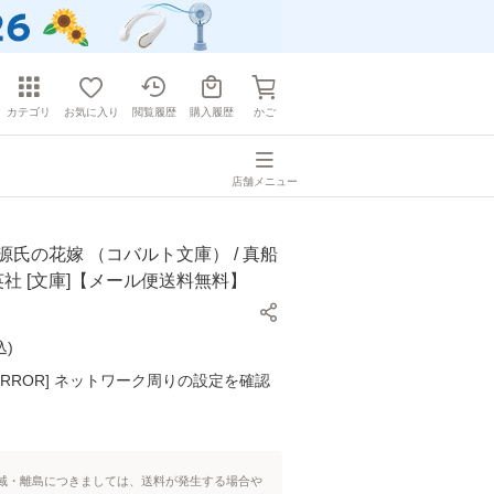
カテゴリ
お気に入り
閲覧履歴
購入履歴
かご
店舗メニュー
源氏の花嫁 （コバルト文庫） / 真船
集英社 [文庫]【メール便送料無料】
込
)
K ERROR] ネットワーク周りの設定を確認
域・離島につきましては、送料が発生する場合や