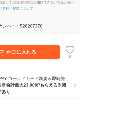
お届け予定日期間内にお届けできない場合があり
（
送料・配送について
）
ナンバー：
528207370
かごに入れる
0
u PAY ゴールドカード新規＆即時発
限定
合計最大23,000Pもらえる※諸
件あり