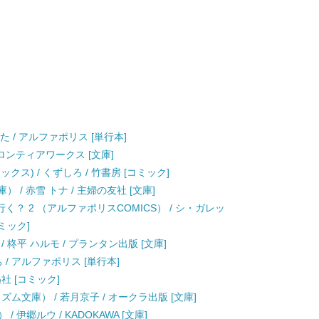
た / アルファポリス [単行本]
フロンティアワークス [文庫]
クス) / くずしろ / 竹書房 [コミック]
 / 赤雪 トナ / 主婦の友社 [文庫]
？ 2 （アルファポリスCOMICS） / シ・ガレッ
ミック]
 柊平 ハルモ / プランタン出版 [文庫]
 / アルファポリス [単行本]
迅社 [コミック]
ム文庫） / 若月京子 / オークラ出版 [文庫]
/ 伊郷ルウ / KADOKAWA [文庫]