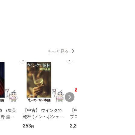
もっと見る
6
7
8
身 （集英
【中古】 ウインクで
【中古】 野ブタ。を
【中古】 
野 圭吾 /
乾杯 (ノン・ポシェッ
プロデュース [DVD-B
島みゆき / [CD]【
庫]【メール
ト) / 東野圭吾 / 祥伝
OX] / バップ [DVD]
ル便送料
253
2,266
2,150
円
円
円
】
社 [文庫]【メール便送
【メール便送料無料】