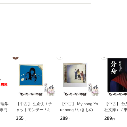
3
4
5
管理学
【中古】 生命力 / チ
【中古】 My song Yo
【中古】 分
専門職
ャットモンチー / キュ
ur song / いきものが
社文庫） / 東
ントス
ーンレコード [CD]
かり / [CD]【メール便
集英社 [文
355
289
289
円
円
円
(看護
【メール便送料無料】
送料無料】
便送料無料