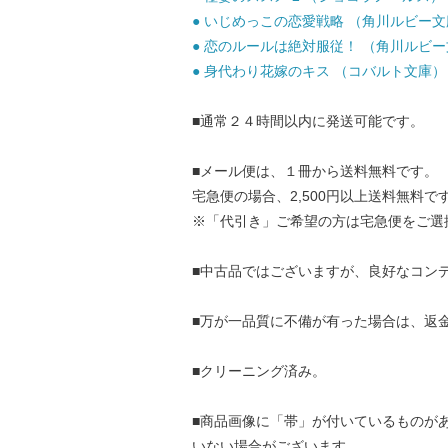
● いじめっこの恋愛戦略 （角川ルビー文庫） /
● 恋のルールは絶対服従！ （角川ルビー文庫） 
● 身代わり花嫁のキス （コバルト文庫） / 
■通常２４時間以内に発送可能です。
■メール便は、１冊から送料無料です。
宅急便の場合、2,500円以上送料無料で
※「代引き」ご希望の方は宅急便をご選
■中古品ではございますが、良好なコン
■万が一品質に不備が有った場合は、返
■クリーニング済み。
■商品画像に「帯」が付いているものが
いない場合がございます。