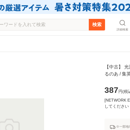
検索
詳細検索
【中古】 光
るのあ / 
387
円(
税
[NETWOR
してください
※一部地