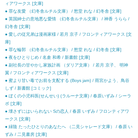
ィアワークス [文庫]
● 罪な友愛 （幻冬舎ルチル文庫） / 愁堂 れな / 幻冬舎 [文庫]
● 英国紳士の意地悪な愛情 （幻冬舎ルチル文庫） / 神香 うらら /
幻冬舎 [文庫]
● 愛しの従兄弟は漫画家様 / 若月 京子 / フロンティアワークス [文
庫]
● 罪な輪郭 （幻冬舎ルチル文庫） / 愁堂 れな / 幻冬舎 [文庫]
● 夜をひとりじめ / 名倉 和希 / 新書館 [文庫]
● 副社長の甘やかし家族計画 （ダリア文庫） / 若月 京子、 明神
翼 / フロンティアワークス [文庫]
● 蜜より甘い毒でお前を支配する (Boys jam) / 雨宮かよう、鳥谷
しず / 新書館 [コミック]
● ぼくの小児科医(せんせい) (ラルーナ文庫) / 春原いずみ / シーラ
ボ [文庫]
● 壊さずにはいられない Sの恋人 / 春原 いずみ / フロンティアワ
ークス [文庫]
● 緑陰 たったひとりのあなたへ （二見シャレード文庫） / 春原 い
ずみ / 二見書房 [文庫]