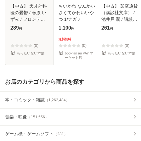
【中古】 天才外科
ちいかわ なんか小
【中古】 架空通貨
医の憂鬱 / 春原 い
さくてかわいいや
（講談社文庫） /
ずみ / フロンティ
つ 1/ナガノ
池井戸 潤 / 講談社
アワークス [文庫]
[文庫]【メール便送
289
1,100
261
円
円
円
【メール便送料無
料無料】
料】
送料無料
(0)
(0)
(0)
もったいない本舗
bookfan au PAY マ
もったいない本舗
ーケット店
お店のカテゴリから商品を探す
本・コミック・雑誌
（
1,262,484
）
音楽・映像
（
151,556
）
ゲーム機・ゲームソフト
（
281
）