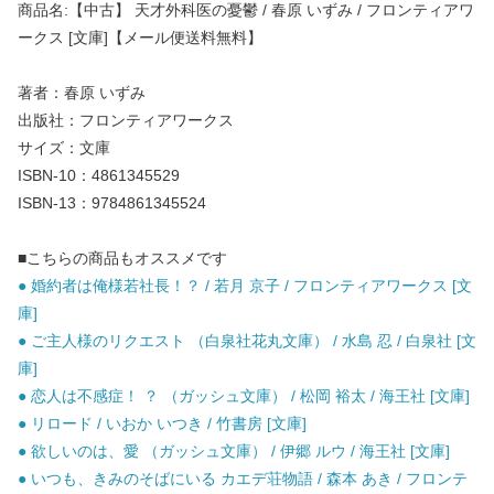
商品名:【中古】 天才外科医の憂鬱 / 春原 いずみ / フロンティアワ
ークス [文庫]【メール便送料無料】
著者：春原 いずみ
出版社：フロンティアワークス
サイズ：文庫
ISBN-10：4861345529
ISBN-13：9784861345524
■こちらの商品もオススメです
● 婚約者は俺様若社長！？ / 若月 京子 / フロンティアワークス [文
庫]
● ご主人様のリクエスト （白泉社花丸文庫） / 水島 忍 / 白泉社 [文
庫]
● 恋人は不感症！ ？ （ガッシュ文庫） / 松岡 裕太 / 海王社 [文庫]
● リロード / いおか いつき / 竹書房 [文庫]
● 欲しいのは、愛 （ガッシュ文庫） / 伊郷 ルウ / 海王社 [文庫]
● いつも、きみのそばにいる カエデ荘物語 / 森本 あき / フロンテ