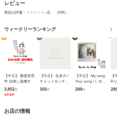
レビュー
商品の評価：
-
点
(0件)
ウィークリーランキング
1
2
3
4
【中古】 看護管理
【中古】 生命力 /
【中古】 My song
【中
学 自律し協働する
チャットモンチー /
Your song / いきも
R 
専門職の看護マネ
キューンレコード
のがかり / [CD]
産限
3,852
355
289
28
円
円
円
ジメントスキル 改
[CD]【メール便送
【メール便送料無
翔太
送料無料
訂第3版 (看護学テ
料無料】
料】
[C
キストNiCE) / 手島
料
恵 藤本幸三 / 南江
お店の情報
堂 [単行