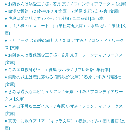
● お隣さんは溺愛王子様 / 若月 京子 / フロンティアワークス [文庫]
● 傲慢な誓約 （幻冬舎ルチル文庫） / 杉原 朱紀 / 幻冬舎 [文庫]
● 虎狼は愛に餓えて / バーバラ片桐 / ユニ報創 [単行本]
● ご主人様のエスコート （白泉社花丸文庫） / 水島 忍 / 白泉社 [文
庫]
● トリアージ 金の瞳の異邦人 / 春原 いずみ / フロンティアワーク
ス [文庫]
● お隣さんは過保護な王子様 / 若月 京子 / フロンティアワークス
[文庫]
● このエロ教師がっ！ / 斑鳩 サハラ / リブレ出版 [単行本]
● 無敵の城主は恋に落ちる (講談社X文庫) / 春原 いずみ / 講談社
[文庫]
● きみは過激なエピキュリアン / 春原 いずみ / フロンティアワー
クス [文庫]
● きみは不埒なエゴイスト / 春原 いずみ / フロンティアワークス
[文庫]
● 真夜中に歌うアリア （キャラ文庫） / 春原いずみ / 徳間書店 [文
庫]