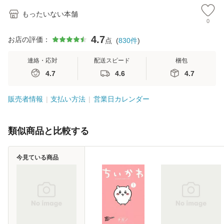
もったいない本舗
0
4.7
お店の評価：
点
(
830
件
)
連絡・応対
配送スピード
梱包
4.7
4.6
4.7
販売者情報
支払い方法
営業日カレンダー
類似商品と比較する
今見ている商品