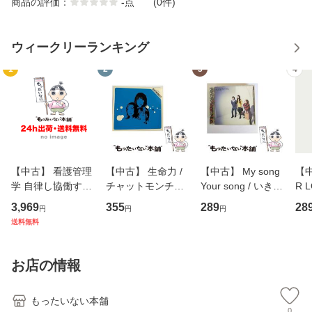
商品の評価：
-
点
(0件)
ウィークリーランキング
1
2
3
4
【中古】 看護管理
【中古】 生命力 /
【中古】 My song
【中
学 自律し協働する
チャットモンチー /
Your song / いきも
R 
専門職の看護マネ
キューンレコード
のがかり / [CD]
産限
3,969
355
289
28
円
円
円
ジメントスキル 改
[CD]【メール便送
【メール便送料無
翔太
送料無料
訂第3版 (看護学テ
料無料】
料】
[C
キストNiCE) / 手島
料
恵 藤本幸三 / 南江
お店の情報
堂 [単行
もったいない本舗
0