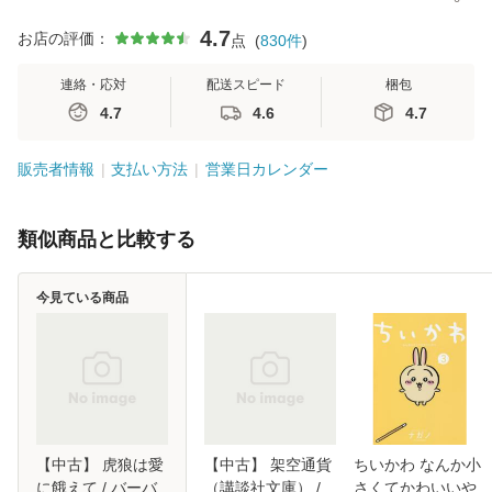
4.7
お店の評価：
点
(
830
件
)
連絡・応対
配送スピード
梱包
4.7
4.6
4.7
販売者情報
支払い方法
営業日カレンダー
類似商品と比較する
今見ている商品
【中古】 虎狼は愛
【中古】 架空通貨
ちいかわ なんか小
に餓えて / バーバ
（講談社文庫） /
さくてかわいいや