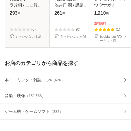
ラ片桐 / ユニ報創
池井戸 潤 / 講談社
つ 3/ナガノ
[単行本]【メール便
[文庫]【メール便送
293
261
1,210
円
円
円
送料無料】
料無料】
送料無料
(0)
(0)
(1)
もったいない本舗
もったいない本舗
bookfan au PAY マ
ーケット店
お店のカテゴリから商品を探す
本・コミック・雑誌
（
1,261,626
）
音楽・映像
（
151,566
）
ゲーム機・ゲームソフト
（
282
）