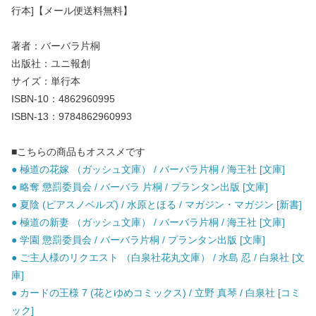
行本]【メール便送料無料】
著者：バーバラ片桐
出版社：ユニ報創
サイズ：単行本
ISBN-10：4862960995
ISBN-13：9784862960993
■こちらの商品もオススメです
● 極道の花嫁 （ガッシュ文庫） / バーバラ片桐 / 海王社 [文庫]
● 略奪 懲罰委員会 / バーバラ 片桐 / プランタン出版 [文庫]
● 夏陰 (ピアスノベルズ) / 水原とほる / マガジン・マガジン [新書]
● 極道の新妻 （ガッシュ文庫） / バーバラ片桐 / 海王社 [文庫]
● 学園 懲罰委員会 / バーバラ片桐 / プランタン出版 [文庫]
● ご主人様のリクエスト （白泉社花丸文庫） / 水島 忍 / 白泉社 [文
庫]
● カードの王様 7 (花とゆめコミックス) / 立野 真琴 / 白泉社 [コミ
ック]