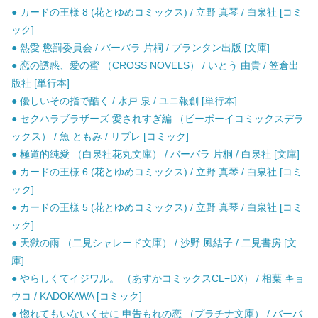
● カードの王様 8 (花とゆめコミックス) / 立野 真琴 / 白泉社 [コミ
ック]
● 熱愛 懲罰委員会 / バーバラ 片桐 / プランタン出版 [文庫]
● 恋の誘惑、愛の蜜 （CROSS NOVELS） / いとう 由貴 / 笠倉出
版社 [単行本]
● 優しいその指で酷く / 水戸 泉 / ユニ報創 [単行本]
● セクハラブラザーズ 愛されすぎ編 （ビーボーイコミックスデラ
ックス） / 魚 ともみ / リブレ [コミック]
● 極道的純愛 （白泉社花丸文庫） / バーバラ 片桐 / 白泉社 [文庫]
● カードの王様 6 (花とゆめコミックス) / 立野 真琴 / 白泉社 [コミ
ック]
● カードの王様 5 (花とゆめコミックス) / 立野 真琴 / 白泉社 [コミ
ック]
● 天獄の雨 （二見シャレード文庫） / 沙野 風結子 / 二見書房 [文
庫]
● やらしくてイジワル。 （あすかコミックスCL−DX） / 相葉 キョ
ウコ / KADOKAWA [コミック]
● 惚れてもいないくせに 申告もれの恋 （プラチナ文庫） / バーバ