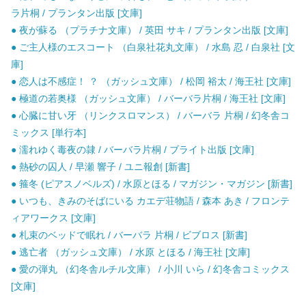
ラ片桐 / プランタン出版 [文庫]
● 夜が蘇る （プラチナ文庫） / 英田 サキ / プランタン出版 [文庫]
● ご主人様のエスコート （白泉社花丸文庫） / 水島 忍 / 白泉社 [文
庫]
● 恋人は不感症！ ？ （ガッシュ文庫） / 松岡 裕太 / 海王社 [文庫]
● 極道の若奥様 （ガッシュ文庫） / バーバラ片桐 / 海王社 [文庫]
● 心臓に甘い牙 （リンクスロマンス） / バーバラ 片桐 / 幻冬舎コ
ミックス [単行本]
● 濡れゆく毒夜の隷 / バーバラ片桐 / ブライト出版 [文庫]
● 熱砂の囚人 / 早瀬 響子 / ユニ報創 [新書]
● 箍冬 (ピアスノベルズ) / 水原とほる / マガジン・マガジン [新書]
● いつも、きみのそばにいる カエデ荘物語 / 森本 あき / フロンテ
ィアワークス [文庫]
● 札束のベッドで眠れ / バーバラ 片桐 / ビブロス [新書]
● 逃亡者 （ガッシュ文庫） / 水原 とほる / 海王社 [文庫]
● 愛の弾丸 （幻冬舎ルチル文庫） / 小川 いら / 幻冬舎コミックス
[文庫]