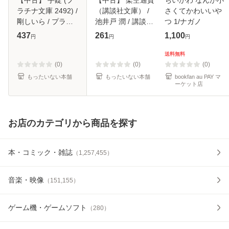
ラチナ文庫 2492) /
（講談社文庫） /
さくてかわいいや
剛しいら / プラン
池井戸 潤 / 講談社
つ 1/ナガノ
タン出版 [文庫]
[文庫]【メール便送
437
261
1,100
円
円
円
【メール便送料無
料無料】
料】
送料無料
(0)
(0)
(0)
もったいない本舗
もったいない本舗
bookfan au PAY マ
ーケット店
お店のカテゴリから商品を探す
本・コミック・雑誌
（
1,257,455
）
音楽・映像
（
151,155
）
ゲーム機・ゲームソフト
（
280
）