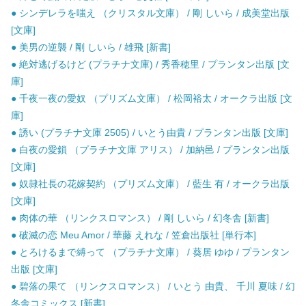
● シンデレラを嗤え （クリスタル文庫） / 剛 しいら / 成美堂出版
[文庫]
● 美男の逆襲 / 剛 しいら / 雄飛 [新書]
● 絶対逃げるけど (プラチナ文庫) / 秀香穂里 / プランタン出版 [文
庫]
● 千夜一夜の愛奴 （プリズム文庫） / 松岡裕太 / オークラ出版 [文
庫]
● 誘い (プラチナ文庫 2505) / いとう由貴 / プランタン出版 [文庫]
● 白夜の愛鎖 （プラチナ文庫 アリス） / 加納邑 / プランタン出版
[文庫]
● 奴隷社長の花嫁契約 （プリズム文庫） / 藍生 有 / オークラ出版
[文庫]
● 肉体の華 （リンクスロマンス） / 剛 しいら / 幻冬舎 [新書]
● 破滅の恋 Meu Amor / 華藤 えれな / 笠倉出版社 [単行本]
● とろけるまで縛って （プラチナ文庫） / 葵居 ゆゆ / プランタン
出版 [文庫]
● 碧落の果て （リンクスロマンス） / いとう 由貴、 千川 夏味 / 幻
冬舎コミックス [新書]