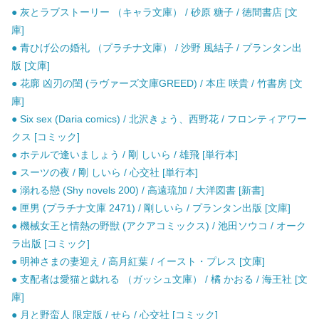
● 灰とラブストーリー （キャラ文庫） / 砂原 糖子 / 徳間書店 [文
庫]
● 青ひげ公の婚礼 （プラチナ文庫） / 沙野 風結子 / プランタン出
版 [文庫]
● 花廓 凶刃の閨 (ラヴァーズ文庫GREED) / 本庄 咲貴 / 竹書房 [文
庫]
● Six sex (Daria comics) / 北沢きょう、西野花 / フロンティアワー
クス [コミック]
● ホテルで逢いましょう / 剛 しいら / 雄飛 [単行本]
● スーツの夜 / 剛 しいら / 心交社 [単行本]
● 溺れる戀 (Shy novels 200) / 高遠琉加 / 大洋図書 [新書]
● 匣男 (プラチナ文庫 2471) / 剛しいら / プランタン出版 [文庫]
● 機械女王と情熱の野獣 (アクアコミックス) / 池田ソウコ / オーク
ラ出版 [コミック]
● 明神さまの妻迎え / 高月紅葉 / イースト・プレス [文庫]
● 支配者は愛猫と戯れる （ガッシュ文庫） / 橘 かおる / 海王社 [文
庫]
● 月と野蛮人 限定版 / せら / 心交社 [コミック]