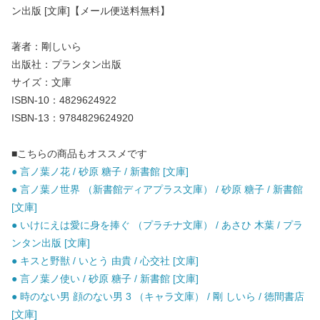
ン出版 [文庫]【メール便送料無料】
著者：剛しいら
出版社：プランタン出版
サイズ：文庫
ISBN-10：4829624922
ISBN-13：9784829624920
■こちらの商品もオススメです
● 言ノ葉ノ花 / 砂原 糖子 / 新書館 [文庫]
● 言ノ葉ノ世界 （新書館ディアプラス文庫） / 砂原 糖子 / 新書館
[文庫]
● いけにえは愛に身を捧ぐ （プラチナ文庫） / あさひ 木葉 / プラ
ンタン出版 [文庫]
● キスと野獣 / いとう 由貴 / 心交社 [文庫]
● 言ノ葉ノ使い / 砂原 糖子 / 新書館 [文庫]
● 時のない男 顔のない男 3 （キャラ文庫） / 剛 しいら / 徳間書店
[文庫]