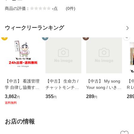
商品の評価：
-
点
(0件)
ウィークリーランキング
1
2
3
4
【中古】 看護管理
【中古】 生命力 /
【中古】 My song
【中
学 自律し協働する
チャットモンチー /
Your song / いきも
R 
専門職の看護マネ
キューンレコード
のがかり / [CD]
産限
3,862
355
289
28
円
円
円
ジメントスキル 改
[CD]【メール便送
【メール便送料無
翔太
送料無料
訂第3版 (看護学テ
料無料】
料】
[C
キストNiCE) / 手島
料
恵 藤本幸三 / 南江
お店の情報
堂 [単行