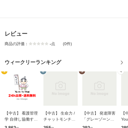
レビュー
商品の評価：
-
点
(0件)
ウィークリーランキング
1
2
3
4
【中古】 看護管理
【中古】 生命力 /
【中古】 発達障害
【中
学 自律し協働する
チャットモンチー /
「グレーゾーン」
You
専門職の看護マネ
キューンレコード
その正しい理解と
のがか
3,862
355
292
28