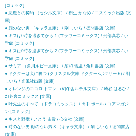
[コミック]
● 悪魔との契約 （セシル文庫） / 樹生 かなめ / コスミック出版 [文
庫]
● 顔のない男 （キャラ文庫） / 剛 しいら / 徳間書店 [文庫]
● キスは0時を過ぎてから 1 (フラワーコミックス) / 刑部真芯 / 小
学館 [コミック]
● キスは0時を過ぎてから 2 (フラワーコミックス) / 刑部真芯 / 小
学館 [コミック]
● サミア （角川ルビー文庫） / 須和 雪里 / 角川書店 [文庫]
● ドクターは犬に勝つ (クリスタル文庫 ドクター×ボクサー 6) / 剛
しいら / 光風社出版 [文庫]
● オレンジのココロ トマレ （幻冬舎ルチル文庫） / 崎谷 はるひ /
幻冬舎コミックス [文庫]
● 叶先生のすべて （ドラコミックス） / 田中 ボール / コアマガジ
ン [コミック]
● キスと野獣 / いとう 由貴 / 心交社 [文庫]
● 時のない男 顔のない男 3 （キャラ文庫） / 剛 しいら / 徳間書店
[文庫]