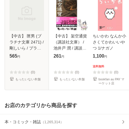
【中古】 匣男 (プ
【中古】 架空通貨
ちいかわ なんか小
ラチナ文庫 2471) /
（講談社文庫） /
さくてかわいいや
剛しいら / プラン
池井戸 潤 / 講談社
つ 1/ナガノ
タン出版 [文庫]
[文庫]【メール便送
565
261
1,100
円
円
円
【メール便送料無
料無料】
料】
送料無料
(0)
(0)
(0)
もったいない本舗
もったいない本舗
bookfan au PAY マ
ーケット店
お店のカテゴリから商品を探す
本・コミック・雑誌
（
1,265,314
）