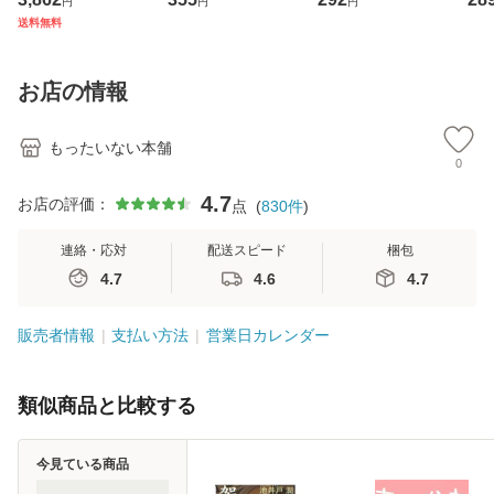
円
円
円
ジメントスキル 改
[CD]【メール便送
克服法 (SB新書 57
【
送料無料
訂第3版 (看護学テ
料無料】
2) / 岡田尊司 / Ｓ
料
キストNiCE) / 手島
Ｂクリエイティブ
恵 藤本幸三 / 南江
[新書]【メール便送
お店の情報
堂 [単行
料無料】
もったいない本舗
0
4.7
お店の評価：
点
(
830
件
)
連絡・応対
配送スピード
梱包
4.7
4.6
4.7
販売者情報
支払い方法
営業日カレンダー
類似商品と比較する
今見ている商品