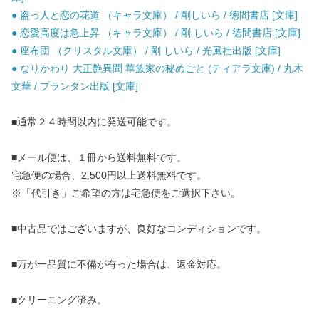
● 盗っ人と恋の花道 （キャラ文庫） / 剛しいら / 徳間書店 [文庫]
● 恋愛高度は急上昇 （キャラ文庫） / 剛 しいら / 徳間書店 [文庫]
● 座布団 （クリスタル文庫） / 剛 しいら / 光風社出版 [文庫]
● なりかわり 大正艶異聞 華族家の秘めごと (ティアラ文庫) / 丸木
文華 / プランタン出版 [文庫]
■通常２４時間以内に発送可能です。
■メール便は、１冊から送料無料です。
宅急便の場合、2,500円以上送料無料です。
※「代引き」ご希望の方は宅急便をご選択下さい。
■中古品ではございますが、良好なコンディションです。
■万が一品質に不備が有った場合は、返金対応。
■クリーニング済み。