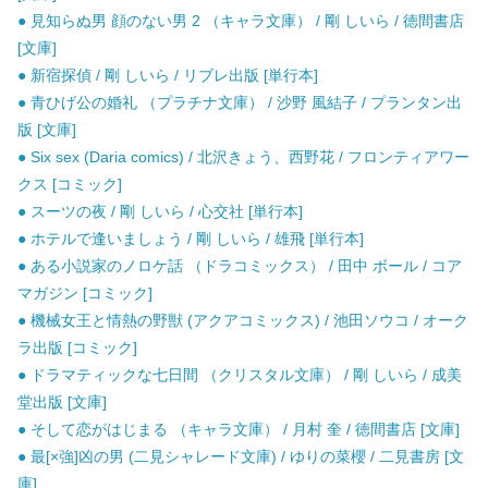
● 見知らぬ男 顔のない男 2 （キャラ文庫） / 剛 しいら / 徳間書店
[文庫]
● 新宿探偵 / 剛 しいら / リブレ出版 [単行本]
● 青ひげ公の婚礼 （プラチナ文庫） / 沙野 風結子 / プランタン出
版 [文庫]
● Six sex (Daria comics) / 北沢きょう、西野花 / フロンティアワー
クス [コミック]
● スーツの夜 / 剛 しいら / 心交社 [単行本]
● ホテルで逢いましょう / 剛 しいら / 雄飛 [単行本]
● ある小説家のノロケ話 （ドラコミックス） / 田中 ボール / コア
マガジン [コミック]
● 機械女王と情熱の野獣 (アクアコミックス) / 池田ソウコ / オーク
ラ出版 [コミック]
● ドラマティックな七日間 （クリスタル文庫） / 剛 しいら / 成美
堂出版 [文庫]
● そして恋がはじまる （キャラ文庫） / 月村 奎 / 徳間書店 [文庫]
● 最[×強]凶の男 (二見シャレード文庫) / ゆりの菜櫻 / 二見書房 [文
庫]