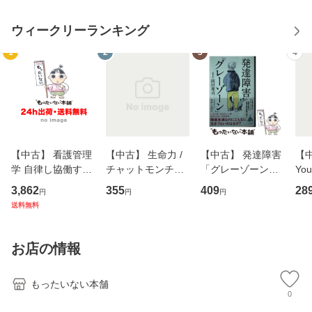
ウィークリーランキング
1
2
3
4
【中古】 看護管理
【中古】 生命力 /
【中古】 発達障害
【中
学 自律し協働する
チャットモンチー /
「グレーゾーン」
You
専門職の看護マネ
キューンレコード
その正しい理解と
のがか
3,862
355
409
28
円
円
円
ジメントスキル 改
[CD]【メール便送
克服法 (SB新書 57
【
送料無料
訂第3版 (看護学テ
料無料】
2) / 岡田尊司 / Ｓ
料
キストNiCE) / 手島
Ｂクリエイティブ
恵 藤本幸三 / 南江
[新書]【メール便送
お店の情報
堂 [単行
料無料】
もったいない本舗
0