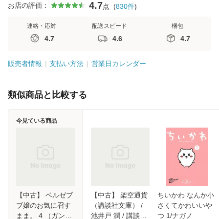
4.7
お店の評価：
点
(
830
件
)
連絡・応対
配送スピード
梱包
4.7
4.6
4.7
販売者情報
支払い方法
営業日カレンダー
類似商品と比較する
今見ている商品
【中古】 ベルゼブ
【中古】 架空通貨
ちいかわ なんか小
ブ嬢のお気に召す
（講談社文庫） /
さくてかわいいや
まま。 4 （ガンガ
池井戸 潤 / 講談社
つ 1/ナガノ