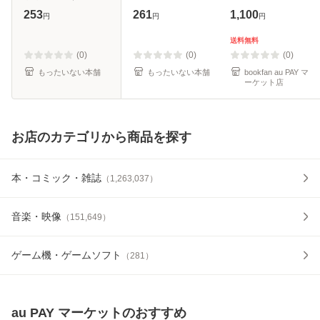
ンコミックス） /
[文庫]【メール便送
253
261
1,100
円
円
円
matoba / スクウェ
料無料】
ア・エニックス [コ
送料無料
ミック]【メール便
(0)
(0)
(0)
送料無料
もったいない本舗
もったいない本舗
bookfan au PAY マ
ーケット店
お店のカテゴリから商品を探す
本・コミック・雑誌
（
1,263,037
）
音楽・映像
（
151,649
）
ゲーム機・ゲームソフト
（
281
）
au PAY マーケット
のおすすめ