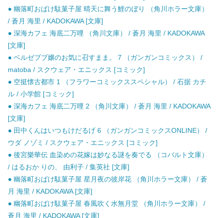
● 幽落町おばけ駄菓子屋 晴天に舞う鯉のぼり （角川ホラー文庫）
/ 蒼月 海里 / KADOKAWA [文庫]
● 深海カフェ 海底二万哩 （角川文庫） / 蒼月 海里 / KADOKAWA
[文庫]
● ベルゼブブ嬢のお気に召すまま。 7 （ガンガンコミックス） /
matoba / スクウェア・エニックス [コミック]
● 空挺懐古都市 1 （フラワーコミックススペシャル） / 石据 カチ
ル / 小学館 [コミック]
● 深海カフェ 海底二万哩 2 （角川文庫） / 蒼月 海里 / KADOKAWA
[文庫]
● 田中くんはいつもけだるげ 6 （ガンガンコミックスONLINE） /
ウダ ノゾミ / スクウェア・エニックス [コミック]
● 後宮樂華伝 血染めの花嫁は妙なる謎を奏でる （コバルト文庫）
/ はるおか りの、 由利子 / 集英社 [文庫]
● 幽落町おばけ駄菓子屋 星月夜の彼岸花 （角川ホラー文庫） / 蒼
月 海里 / KADOKAWA [文庫]
● 幽落町おばけ駄菓子屋 春風吹く水無月堂 （角川ホラー文庫） /
蒼月 海里 / KADOKAWA [文庫]