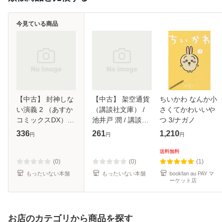
今見ている商品
【中古】 封神しな
【中古】 架空通貨
ちいかわ なんか小
い演義 2 （あすか
（講談社文庫） /
さくてかわいいや
コミックスDX） /
池井戸 潤 / 講談社
つ 3/ナガノ
サカノ 景子 /
[文庫]【メール便送
336
261
1,210
円
円
円
KADOKAWA [コミ
料無料】
ック]【メール便送
送料無料
料無料】
(0)
(0)
(1)
もったいない本舗
もったいない本舗
bookfan au PAY マ
ーケット店
お店のカテゴリから商品を探す