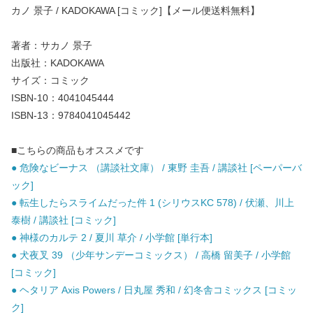
カノ 景子 / KADOKAWA [コミック]【メール便送料無料】
著者：サカノ 景子
出版社：KADOKAWA
サイズ：コミック
ISBN-10：4041045444
ISBN-13：9784041045442
■こちらの商品もオススメです
● 危険なビーナス （講談社文庫） / 東野 圭吾 / 講談社 [ペーパーバ
ック]
● 転生したらスライムだった件 1 (シリウスKC 578) / 伏瀬、川上
泰樹 / 講談社 [コミック]
● 神様のカルテ 2 / 夏川 草介 / 小学館 [単行本]
● 犬夜叉 39 （少年サンデーコミックス） / 高橋 留美子 / 小学館
[コミック]
● ヘタリア Axis Powers / 日丸屋 秀和 / 幻冬舎コミックス [コミッ
ク]