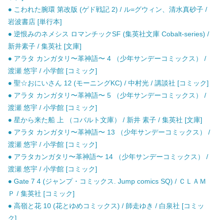
● こわれた腕環 第改版 (ゲド戦記 2) / ル=グウィン、清水真砂子 /
岩波書店 [単行本]
● 逆恨みのネメシス ロマンチックSF (集英社文庫 Cobalt-series) /
新井素子 / 集英社 [文庫]
● アラタ カンガタリ〜革神語〜 4 （少年サンデーコミックス） /
渡瀬 悠宇 / 小学館 [コミック]
● 聖☆おにいさん 12 (モーニングKC) / 中村光 / 講談社 [コミック]
● アラタ カンガタリ〜革神語〜 5 （少年サンデーコミックス） /
渡瀬 悠宇 / 小学館 [コミック]
● 星から来た船 上 （コバルト文庫） / 新井 素子 / 集英社 [文庫]
● アラタ カンガタリ〜革神語〜 13 （少年サンデーコミックス） /
渡瀬 悠宇 / 小学館 [コミック]
● アラタカンガタリ〜革神語〜 14 （少年サンデーコミックス） /
渡瀬 悠宇 / 小学館 [コミック]
● Gate 7 4 (ジャンプ・コミックス. Jump comics SQ) / ＣＬＡＭ
Ｐ / 集英社 [コミック]
● 高嶺と花 10 (花とゆめコミックス) / 師走ゆき / 白泉社 [コミッ
ク]