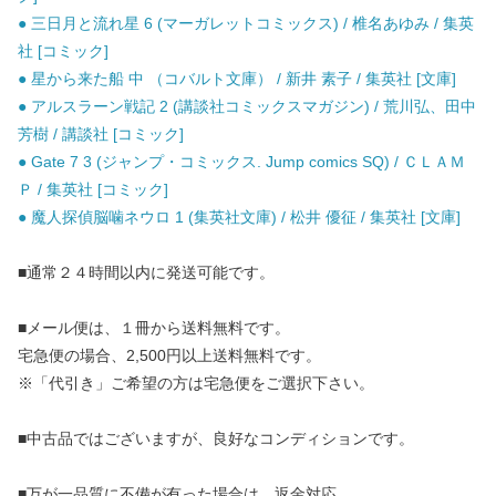
● 三日月と流れ星 6 (マーガレットコミックス) / 椎名あゆみ / 集英
社 [コミック]
● 星から来た船 中 （コバルト文庫） / 新井 素子 / 集英社 [文庫]
● アルスラーン戦記 2 (講談社コミックスマガジン) / 荒川弘、田中
芳樹 / 講談社 [コミック]
● Gate 7 3 (ジャンプ・コミックス. Jump comics SQ) / ＣＬＡＭ
Ｐ / 集英社 [コミック]
● 魔人探偵脳噛ネウロ 1 (集英社文庫) / 松井 優征 / 集英社 [文庫]
■通常２４時間以内に発送可能です。
■メール便は、１冊から送料無料です。
宅急便の場合、2,500円以上送料無料です。
※「代引き」ご希望の方は宅急便をご選択下さい。
■中古品ではございますが、良好なコンディションです。
■万が一品質に不備が有った場合は、返金対応。