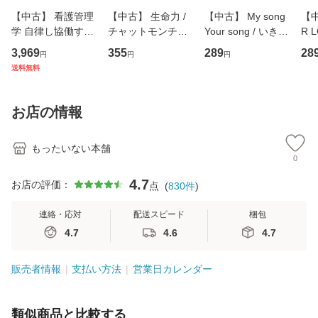
【中古】 看護管理
【中古】 生命力 /
【中古】 My song
【中
学 自律し協働する
チャットモンチー /
Your song / いきも
R 
専門職の看護マネ
キューンレコード
のがかり / [CD]
産限
3,969
355
289
28
円
円
円
ジメントスキル 改
[CD]【メール便送
【メール便送料無
翔太
送料無料
訂第3版 (看護学テ
料無料】
料】
[C
キストNiCE) / 手島
料
恵 藤本幸三 / 南江
お店の情報
堂 [単行
もったいない本舗
0
4.7
お店の評価：
点
(
830
件
)
連絡・応対
配送スピード
梱包
4.7
4.6
4.7
販売者情報
支払い方法
営業日カレンダー
類似商品と比較する