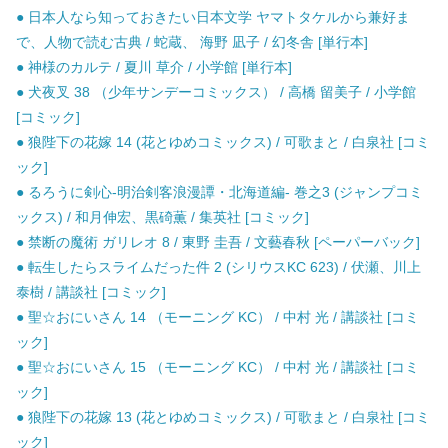
● 日本人なら知っておきたい日本文学 ヤマトタケルから兼好ま
で、人物で読む古典 / 蛇蔵、 海野 凪子 / 幻冬舎 [単行本]
● 神様のカルテ / 夏川 草介 / 小学館 [単行本]
● 犬夜叉 38 （少年サンデーコミックス） / 高橋 留美子 / 小学館
[コミック]
● 狼陛下の花嫁 14 (花とゆめコミックス) / 可歌まと / 白泉社 [コミ
ック]
● るろうに剣心-明治剣客浪漫譚・北海道編- 巻之3 (ジャンプコミ
ックス) / 和月伸宏、黒碕薫 / 集英社 [コミック]
● 禁断の魔術 ガリレオ 8 / 東野 圭吾 / 文藝春秋 [ペーパーバック]
● 転生したらスライムだった件 2 (シリウスKC 623) / 伏瀬、川上
泰樹 / 講談社 [コミック]
● 聖☆おにいさん 14 （モーニング KC） / 中村 光 / 講談社 [コミ
ック]
● 聖☆おにいさん 15 （モーニング KC） / 中村 光 / 講談社 [コミ
ック]
● 狼陛下の花嫁 13 (花とゆめコミックス) / 可歌まと / 白泉社 [コミ
ック]