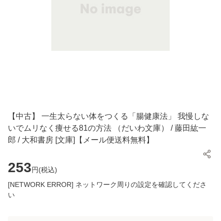
【中古】 一生太らない体をつくる「腸健康法」 我慢しな
いでムリなく痩せる81の方法 （だいわ文庫） / 藤田紘一
郎 / 大和書房 [文庫]【メール便送料無料】
253
円(
税込
)
[NETWORK ERROR] ネットワーク周りの設定を確認してくださ
い