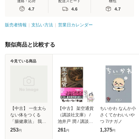
連絡・応対
配送スピード
梱包
4.7
4.6
4.7
販売者情報
支払い方法
営業日カレンダー
類似商品と比較する
今見ている商品
【中古】 一生太ら
【中古】 架空通貨
ちいかわ なんか小
ない体をつくる
（講談社文庫） /
さくてかわいいや
「腸健康法」 我慢
池井戸 潤 / 講談社
つ 7/ナガノ
しないでムリなく
[文庫]【メール便送
253
261
1,375
円
円
円
痩せる81の方法
料無料】