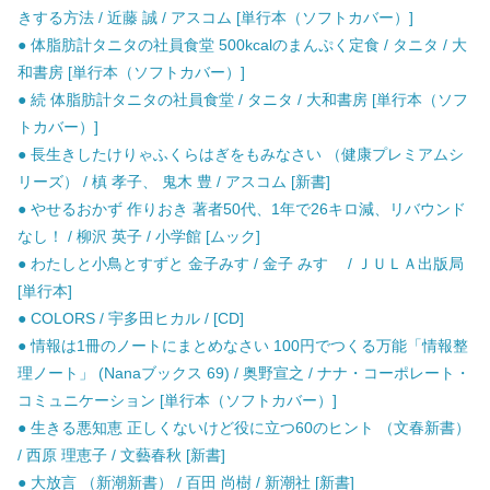
きする方法 / 近藤 誠 / アスコム [単行本（ソフトカバー）]
● 体脂肪計タニタの社員食堂 500kcalのまんぷく定食 / タニタ / 大
和書房 [単行本（ソフトカバー）]
● 続 体脂肪計タニタの社員食堂 / タニタ / 大和書房 [単行本（ソフ
トカバー）]
● 長生きしたけりゃふくらはぎをもみなさい （健康プレミアムシ
リーズ） / 槙 孝子、 鬼木 豊 / アスコム [新書]
● やせるおかず 作りおき 著者50代、1年で26キロ減、リバウンド
なし！ / 柳沢 英子 / 小学館 [ムック]
● わたしと小鳥とすずと 金子みす / 金子 みすゞ / ＪＵＬＡ出版局
[単行本]
● COLORS / 宇多田ヒカル / [CD]
● 情報は1冊のノートにまとめなさい 100円でつくる万能「情報整
理ノート」 (Nanaブックス 69) / 奥野宣之 / ナナ・コーポレート・
コミュニケーション [単行本（ソフトカバー）]
● 生きる悪知恵 正しくないけど役に立つ60のヒント （文春新書）
/ 西原 理恵子 / 文藝春秋 [新書]
● 大放言 （新潮新書） / 百田 尚樹 / 新潮社 [新書]