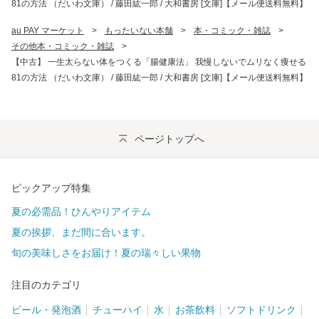
81の方法 （だいわ文庫） / 藤田紘一郎 / 大和書房 [文庫]【メール便送料無料】
au PAY マーケット
>
もったいない本舗
>
本・コミック・雑誌
>
その他本・コミック・雑誌
>
【中古】 一生太らない体をつくる「腸健康法」 我慢しないでムリなく痩せる
81の方法 （だいわ文庫） / 藤田紘一郎 / 大和書房 [文庫]【メール便送料無料】
ページトップへ
ピックアップ特集
夏の必需品！ひんやりアイテム
夏の挨拶、まだ間に合います。
旬の美味しさをお届け！夏の瑞々しい果物
注目のカテゴリ
ビール・発泡酒
チューハイ
水
お茶飲料
ソフトドリンク