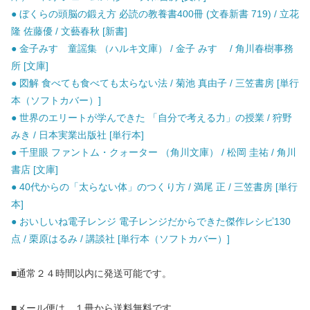
● ぼくらの頭脳の鍛え方 必読の教養書400冊 (文春新書 719) / 立花
隆 佐藤優 / 文藝春秋 [新書]
● 金子みすゞ童謡集 （ハルキ文庫） / 金子 みすゞ / 角川春樹事務
所 [文庫]
● 図解 食べても食べても太らない法 / 菊池 真由子 / 三笠書房 [単行
本（ソフトカバー）]
● 世界のエリートが学んできた 「自分で考える力」の授業 / 狩野
みき / 日本実業出版社 [単行本]
● 千里眼 ファントム・クォーター （角川文庫） / 松岡 圭祐 / 角川
書店 [文庫]
● 40代からの「太らない体」のつくり方 / 満尾 正 / 三笠書房 [単行
本]
● おいしいね電子レンジ 電子レンジだからできた傑作レシピ130
点 / 栗原はるみ / 講談社 [単行本（ソフトカバー）]
■通常２４時間以内に発送可能です。
■メール便は、１冊から送料無料です。