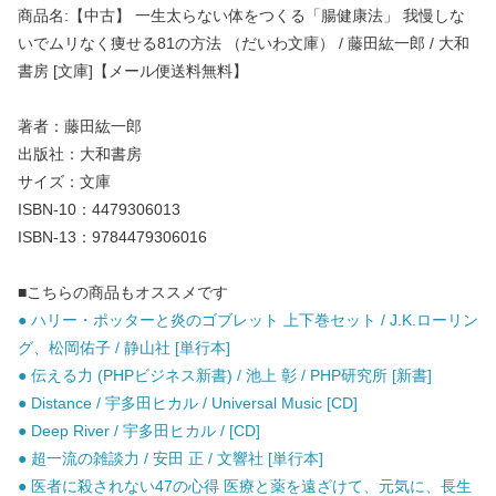
商品名:【中古】 一生太らない体をつくる「腸健康法」 我慢しな
いでムリなく痩せる81の方法 （だいわ文庫） / 藤田紘一郎 / 大和
書房 [文庫]【メール便送料無料】
著者：藤田紘一郎
出版社：大和書房
サイズ：文庫
ISBN-10：4479306013
ISBN-13：9784479306016
■こちらの商品もオススメです
● ハリー・ポッターと炎のゴブレット 上下巻セット / J.K.ローリン
グ、松岡佑子 / 静山社 [単行本]
● 伝える力 (PHPビジネス新書) / 池上 彰 / PHP研究所 [新書]
● Distance / 宇多田ヒカル / Universal Music [CD]
● Deep River / 宇多田ヒカル / [CD]
● 超一流の雑談力 / 安田 正 / 文響社 [単行本]
● 医者に殺されない47の心得 医療と薬を遠ざけて、元気に、長生