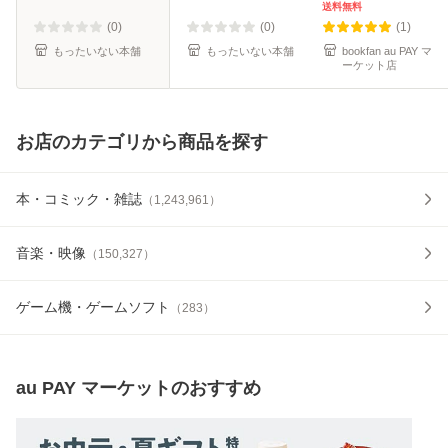
（だいわ文庫） /
送料無料
藤田紘一郎 / 大和
(0)
(0)
(1)
書房 [文庫]【メ
もったいない本舗
もったいない本舗
bookfan au PAY マ
ーケット店
お店のカテゴリから商品を探す
本・コミック・雑誌
（
1,243,961
）
音楽・映像
（
150,327
）
ゲーム機・ゲームソフト
（
283
）
au PAY マーケット
のおすすめ