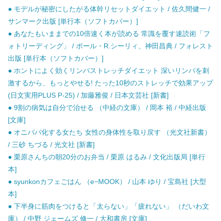
● モデルが秘密にしたがる体幹リセットダイエット / 佐久間健一 /
サンマーク出版 [単行本（ソフトカバー）]
● あなたもいままでの10倍速く本が読める 常識を覆す速読術「フ
ォトリーディング」 / ポール・R.シーリィ、神田昌典 / フォレスト
出版 [単行本（ソフトカバー）]
● ホントによく効くリンパストレッチダイエット 深いリンパを刺
激するから、もっとやせる! たった10秒のストレッチで効果アップ
(日文実用PLUS P-25) / 加藤雅俊 / 日本文芸社 [新書]
● 9割の病気は自分で治せる （中経の文庫） / 岡本 裕 / 中経出版
[文庫]
● オニババ化する女たち 女性の身体性を取り戻す （光文社新書）
/ 三砂 ちづる / 光文社 [新書]
● 栗原さんちの朝20分のお弁当 / 栗原 はるみ / 文化出版局 [単行
本]
● syunkonカフェごはん （e−MOOK） / 山本 ゆり / 宝島社 [大型
本]
● 下半身に筋肉をつけると「太らない」「疲れない」 （だいわ文
庫） / 中野 ジェームズ 修一 / 大和書房 [文庫]