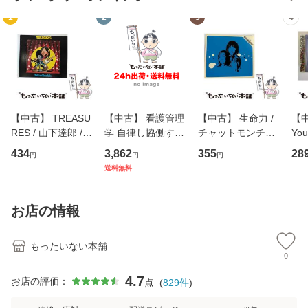
1
2
3
4
【中古】 TREASU
【中古】 看護管理
【中古】 生命力 /
【中
RES / 山下達郎 /
学 自律し協働する
チャットモンチー /
You
イーストウエス
専門職の看護マネ
キューンレコード
のがか
434
3,862
355
28
円
円
円
ト・ジャパン [CD]
ジメントスキル 改
[CD]【メール便送
【
送料無料
【メール便送料無
訂第3版 (看護学テ
料無料】
料
料】
キストNiCE) / 手島
恵 藤本幸三 / 南江
お店の情報
堂 [単行
もったいない本舗
0
4.7
お店の評価：
点
(
829
件
)