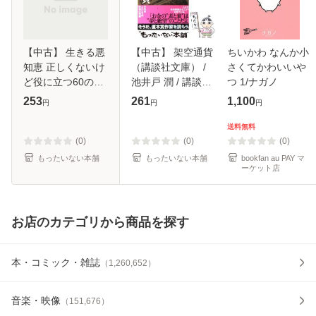
【中古】 生きる悪
【中古】 架空通貨
ちいかわ なんか小
知恵 正しくないけ
（講談社文庫） /
さくてかわいいや
ど役に立つ60のヒ
池井戸 潤 / 講談社
つ 1/ナガノ
ント （文春新書）
[文庫]【メール便送
253
261
1,100
円
円
円
/ 西原 理恵子 / 文
料無料】
藝春秋 [新書]【メ
送料無料
ール便送料無料】
(0)
(0)
(0)
もったいない本舗
もったいない本舗
bookfan au PAY マ
ーケット店
お店のカテゴリから商品を探す
本・コミック・雑誌
（
1,260,652
）
音楽・映像
（
151,676
）