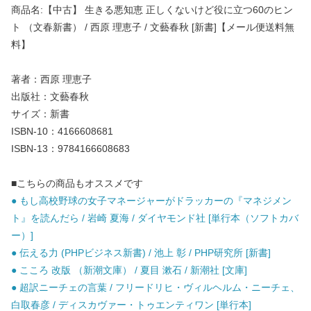
商品名:【中古】 生きる悪知恵 正しくないけど役に立つ60のヒン
ト （文春新書） / 西原 理恵子 / 文藝春秋 [新書]【メール便送料無
料】
著者：西原 理恵子
出版社：文藝春秋
サイズ：新書
ISBN-10：4166608681
ISBN-13：9784166608683
■こちらの商品もオススメです
● もし高校野球の女子マネージャーがドラッカーの『マネジメン
ト』を読んだら / 岩崎 夏海 / ダイヤモンド社 [単行本（ソフトカバ
ー）]
● 伝える力 (PHPビジネス新書) / 池上 彰 / PHP研究所 [新書]
● こころ 改版 （新潮文庫） / 夏目 漱石 / 新潮社 [文庫]
● 超訳ニーチェの言葉 / フリードリヒ・ヴィルヘルム・ニーチェ、
白取春彦 / ディスカヴァー・トゥエンティワン [単行本]