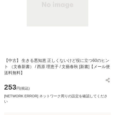
【中古】 生きる悪知恵 正しくないけど役に立つ60のヒン
ト （文春新書） / 西原 理恵子 / 文藝春秋 [新書]【メール便
送料無料】
253
円(
税込
)
[NETWORK ERROR] ネットワーク周りの設定を確認してくださ
い