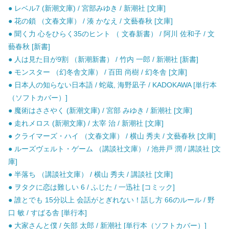
● レベル7 (新潮文庫) / 宮部みゆき / 新潮社 [文庫]
● 花の鎖 （文春文庫） / 湊 かなえ / 文藝春秋 [文庫]
● 聞く力 心をひらく35のヒント （ 文春新書） / 阿川 佐和子 / 文
藝春秋 [新書]
● 人は見た目が9割 （新潮新書） / 竹内 一郎 / 新潮社 [新書]
● モンスター （幻冬舎文庫） / 百田 尚樹 / 幻冬舎 [文庫]
● 日本人の知らない日本語 / 蛇蔵, 海野凪子 / KADOKAWA [単行本
（ソフトカバー）]
● 魔術はささやく (新潮文庫) / 宮部 みゆき / 新潮社 [文庫]
● 走れメロス (新潮文庫) / 太宰 治 / 新潮社 [文庫]
● クライマーズ・ハイ （文春文庫） / 横山 秀夫 / 文藝春秋 [文庫]
● ルーズヴェルト・ゲーム （講談社文庫） / 池井戸 潤 / 講談社 [文
庫]
● 半落ち （講談社文庫） / 横山 秀夫 / 講談社 [文庫]
● ヲタクに恋は難しい 6 / ふじた / 一迅社 [コミック]
● 誰とでも 15分以上 会話がとぎれない！話し方 66のルール / 野
口 敏 / すばる舎 [単行本]
● 大家さんと僕 / 矢部 太郎 / 新潮社 [単行本（ソフトカバー）]