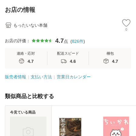
料】
キストNiCE) / 手島
恵 藤本幸三 / 南江
お店の情報
堂 [単行
もったいない本舗
0
4.7
お店の評価：
点
(
826
件
)
連絡・応対
配送スピード
梱包
4.7
4.6
4.7
販売者情報
支払い方法
営業日カレンダー
類似商品と比較する
今見ている商品