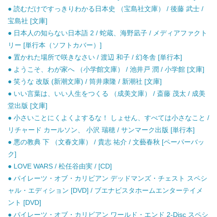
● 読むだけですっきりわかる日本史 （宝島社文庫） / 後藤 武士 /
宝島社 [文庫]
● 日本人の知らない日本語 2 / 蛇蔵、海野凪子 / メディアファクト
リー [単行本（ソフトカバー）]
● 置かれた場所で咲きなさい / 渡辺 和子 / 幻冬舎 [単行本]
● ようこそ、わが家へ （小学館文庫） / 池井戸 潤 / 小学館 [文庫]
● 笑うな 改版 (新潮文庫) / 筒井康隆 / 新潮社 [文庫]
● いい言葉は、いい人生をつくる （成美文庫） / 斎藤 茂太 / 成美
堂出版 [文庫]
● 小さいことにくよくよするな！ しょせん、すべては小さなこと /
リチャード カールソン、 小沢 瑞穂 / サンマーク出版 [単行本]
● 悪の教典 下 （文春文庫） / 貴志 祐介 / 文藝春秋 [ペーパーバッ
ク]
● LOVE WARS / 松任谷由実 / [CD]
● パイレーツ・オブ・カリビアン デッドマンズ・チェスト スペシ
ャル・エディション [DVD] / ブエナビスタホームエンターテイメ
ント [DVD]
● パイレーツ・オブ・カリビアン ワールド・エンド 2-Disc スペシ