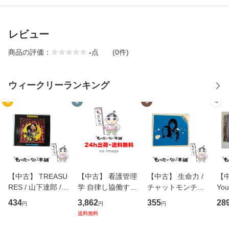
レビュー
商品の評価：
-
点
(0件)
ウィークリーランキング
1
2
3
4
【中古】 TREASU
【中古】 看護管理
【中古】 生命力 /
【中
RES / 山下達郎 /
学 自律し協働する
チャットモンチー /
You
イーストウエス
専門職の看護マネ
キューンレコード
のがか
434
3,862
355
28
円
円
円
ト・ジャパン [CD]
ジメントスキル 改
[CD]【メール便送
【
送料無料
【メール便送料無
訂第3版 (看護学テ
料無料】
料