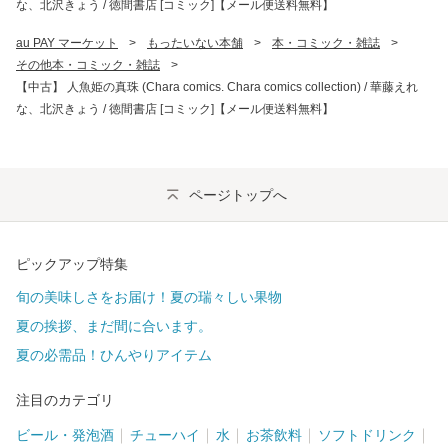
な、北沢きょう / 徳間書店 [コミック]【メール便送料無料】
au PAY マーケット
>
もったいない本舗
>
本・コミック・雑誌
>
その他本・コミック・雑誌
>
【中古】 人魚姫の真珠 (Chara comics. Chara comics collection) / 華藤えれ
な、北沢きょう / 徳間書店 [コミック]【メール便送料無料】
ページトップへ
ピックアップ特集
旬の美味しさをお届け！夏の瑞々しい果物
夏の挨拶、まだ間に合います。
夏の必需品！ひんやりアイテム
注目のカテゴリ
ビール・発泡酒
チューハイ
水
お茶飲料
ソフトドリンク