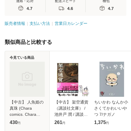
連絡・応対
配送スピード
梱包
4.7
4.6
4.7
販売者情報
支払い方法
営業日カレンダー
類似商品と比較する
今見ている商品
【中古】 人魚姫の
【中古】 架空通貨
ちいかわ なんか小
真珠 (Chara
（講談社文庫） /
さくてかわいいや
comics. Chara
池井戸 潤 / 講談社
つ 7/ナガノ
comics collection) /
[文庫]【メール便送
430
261
1,375
円
円
円
華藤えれな、北沢
料無料】