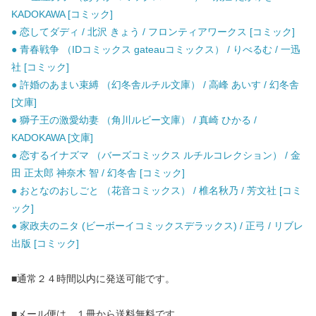
KADOKAWA [コミック]
● 恋してダディ / 北沢 きょう / フロンティアワークス [コミック]
● 青春戦争 （IDコミックス gateauコミックス） / りべるむ / 一迅
社 [コミック]
● 許婚のあまい束縛 （幻冬舎ルチル文庫） / 高峰 あいす / 幻冬舎
[文庫]
● 獅子王の激愛幼妻 （角川ルビー文庫） / 真崎 ひかる /
KADOKAWA [文庫]
● 恋するイナズマ （バーズコミックス ルチルコレクション） / 金
田 正太郎 神奈木 智 / 幻冬舎 [コミック]
● おとなのおしごと （花音コミックス） / 椎名秋乃 / 芳文社 [コミ
ック]
● 家政夫のニタ (ビーボーイコミックスデラックス) / 正弓 / リブレ
出版 [コミック]
■通常２４時間以内に発送可能です。
■メール便は、１冊から送料無料です。