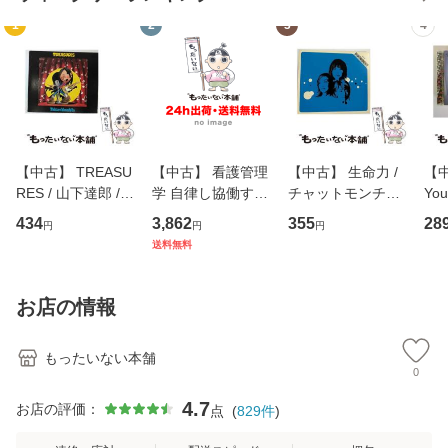
1
2
3
4
【中古】 TREASU
【中古】 看護管理
【中古】 生命力 /
【中
RES / 山下達郎 /
学 自律し協働する
チャットモンチー /
You
イーストウエス
専門職の看護マネ
キューンレコード
のがか
434
3,862
355
28
円
円
円
ト・ジャパン [CD]
ジメントスキル 改
[CD]【メール便送
【
送料無料
【メール便送料無
訂第3版 (看護学テ
料無料】
料
料】
キストNiCE) / 手島
恵 藤本幸三 / 南江
お店の情報
堂 [単行
もったいない本舗
0
4.7
お店の評価：
点
(
829
件
)