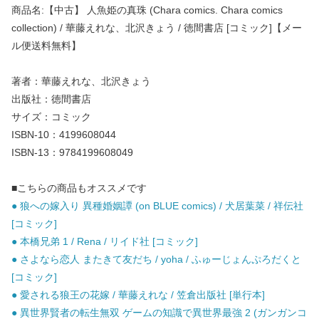
商品名:【中古】 人魚姫の真珠 (Chara comics. Chara comics
collection) / 華藤えれな、北沢きょう / 徳間書店 [コミック]【メー
ル便送料無料】
著者：華藤えれな、北沢きょう
出版社：徳間書店
サイズ：コミック
ISBN-10：4199608044
ISBN-13：9784199608049
■こちらの商品もオススメです
● 狼への嫁入り 異種婚姻譚 (on BLUE comics) / 犬居葉菜 / 祥伝社
[コミック]
● 本橋兄弟 1 / Rena / リイド社 [コミック]
● さよなら恋人 またきて友だち / yoha / ふゅーじょんぷろだくと
[コミック]
● 愛される狼王の花嫁 / 華藤えれな / 笠倉出版社 [単行本]
● 異世界賢者の転生無双 ゲームの知識で異世界最強 2 (ガンガンコ