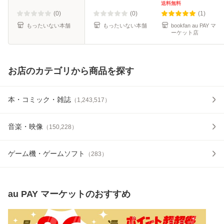
きょう / 徳間書店
送料無料
[コミック]【メール
(0)
(0)
(1)
便送料無料】
もったいない本舗
もったいない本舗
bookfan au PAY マ
ーケット店
お店のカテゴリから商品を探す
本・コミック・雑誌
（
1,243,517
）
音楽・映像
（
150,228
）
ゲーム機・ゲームソフト
（
283
）
au PAY マーケット
のおすすめ