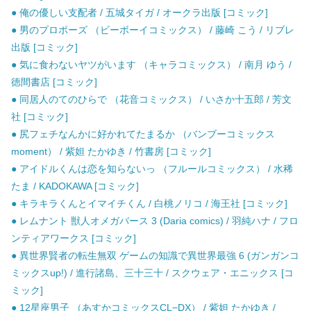
● 俺の優しい支配者 / 五城タイガ / オークラ出版 [コミック]
● 男のプロポーズ （ビーボーイコミックス） / 藤崎 こう / リブレ
出版 [コミック]
● 気に食わないヤツがいます （キャラコミックス） / 南月 ゆう /
徳間書店 [コミック]
● 同居人のてのひらで （花音コミックス） / いさか十五郎 / 芳文
社 [コミック]
● 尻フェチなんかに好かれてたまるか （バンブーコミックス
moment） / 紫妲 たかゆき / 竹書房 [コミック]
● アイドルくんは恋を知らないっ （フルールコミックス） / 水稀
たま / KADOKAWA [コミック]
● キラキラくんとイマイチくん / 白桃ノリコ / 海王社 [コミック]
● レムナント 獣人オメガバース 3 (Daria comics) / 羽純ハナ / フロ
ンティアワークス [コミック]
● 異世界賢者の転生無双 ゲームの知識で異世界最強 6 (ガンガンコ
ミックスup!) / 進行諸島、三十三十 / スクウェア・エニックス [コ
ミック]
● 12星座男子 （あすかコミックスCL−DX） / 紫妲 たかゆき /