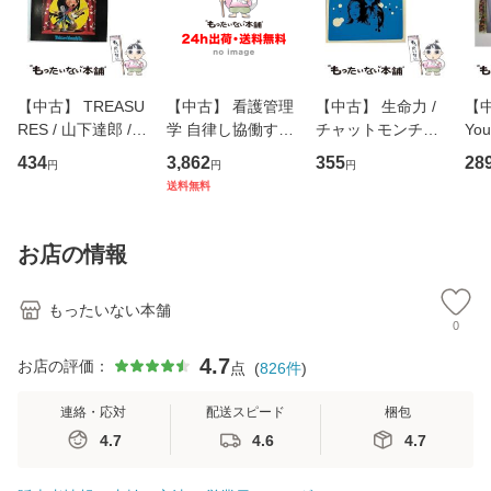
【中古】 TREASU
【中古】 看護管理
【中古】 生命力 /
【中
RES / 山下達郎 /
学 自律し協働する
チャットモンチー /
You
イーストウエス
専門職の看護マネ
キューンレコード
のがか
434
3,862
355
28
円
円
円
ト・ジャパン [CD]
ジメントスキル 改
[CD]【メール便送
【
送料無料
【メール便送料無
訂第3版 (看護学テ
料無料】
料
料】
キストNiCE) / 手島
恵 藤本幸三 / 南江
お店の情報
堂 [単行
もったいない本舗
0
4.7
お店の評価：
点
(
826
件
)
連絡・応対
配送スピード
梱包
4.7
4.6
4.7