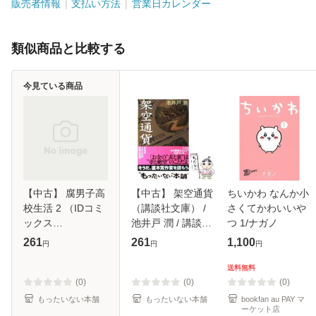
販売者情報
支払い方法
営業日カレンダー
類似商品と比較する
今見ている商品
【中古】 腐男子高
【中古】 架空通貨
ちいかわ なんか小
校生活 2 （IDコミ
（講談社文庫） /
さくてかわいいや
ックス
池井戸 潤 / 講談社
つ 1/ナガノ
ZERO−SUMコミッ
[文庫]【メール便送
261
261
1,100
円
円
円
クス） / みちのく
料無料】
アタミ / 一迅社 [コ
送料無料
ミック]【メール便
(0)
(0)
(0)
送料無料】
もったいない本舗
もったいない本舗
bookfan au PAY マ
ーケット店