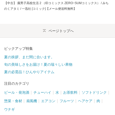
【中古】 腐男子高校生活 2 （IDコミックス ZERO−SUMコミックス） / みち
のくアタミ / 一迅社 [コミック]【メール便送料無料】
ページトップへ
ピックアップ特集
夏の挨拶、まだ間に合います。
旬の美味しさをお届け！夏の瑞々しい果物
夏の必需品！ひんやりアイテム
注目のカテゴリ
ビール・発泡酒
チューハイ
水
お茶飲料
ソフトドリンク
惣菜・食材
扇風機
エアコン
フルーツ
ヘアケア
肉
ウナギ