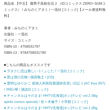
商品名:【中古】 腐男子高校生活 2 （IDコミックス ZERO−SUMコ
ミックス） / みちのくアタミ / 一迅社 [コミック]【メール便送料無
料】
著者：みちのくアタミ
出版社：一迅社
サイズ：コミック
ISBN-10：4758031797
ISBN-13：9784758031790
■こちらの商品もオススメです
● ヲタクに恋は難しい 1 / ふじた / 一迅社 [コミック]
● 君は僕の宝物 / 槇原敬之 / [CD]
● 透明なゆりかご 産婦人科医院看護師見習い日記 1 (KC Kiss 957)
/ 沖田×華 / 講談社 [コミック]
● チャンネルはそのまま! HHTV北海道[ホシ]テレビ vol.2 (Big
spirits comics special) / 佐々木倫子 / 小学館 [コミック]
● チャンネルはそのまま! HHTV北海道[ホシ]テレビ vol.1 (Big