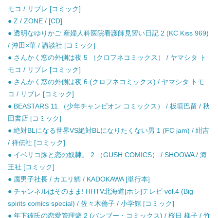
モコ / リブレ [コミック]
● Z / ZONE / [CD]
● 透明なゆりかご 産婦人科医院看護師見習い日記 2 (KC Kiss 969)
/ 沖田×華 / 講談社 [コミック]
● さんかく窓の外側は夜 5 （クロフネコミックス） / ヤマシタ ト
モコ / リブレ [コミック]
● さんかく窓の外側は夜 6 (クロフネコミックス) / ヤマシタ トモ
コ / リブレ [コミック]
● BEASTARS 11 （少年チャンピオン コミックス） / 板垣巴留 / 秋
田書店 [コミック]
● 絶対BLになる世界VS絶対BLになりたくない男 1 (FC jam) / 紺吉
/ 祥伝社 [コミック]
● イベリコ豚と恋の奴隷。 2 （GUSH COMICS） / SHOOWA / 海
王社 [コミック]
● 腐男子社長 / カエリ鯛 / KADOKAWA [単行本]
● チャンネルはそのまま! HHTV北海道[ホシ]テレビ vol.4 (Big
spirits comics special) / 佐々木倫子 / 小学館 [コミック]
● 年下彼氏の恋愛管理癖 2 (バンブー・コミックス) / 桜日 梯子 / 竹