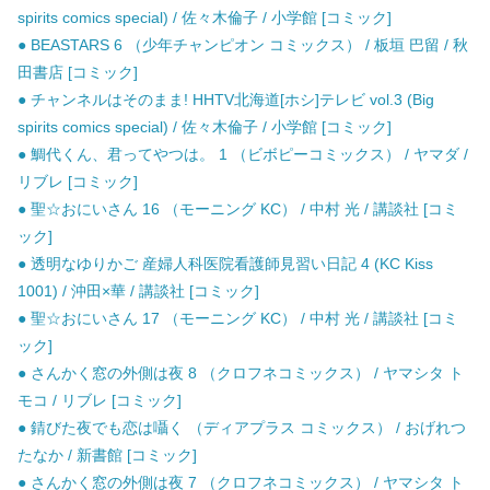
spirits comics special) / 佐々木倫子 / 小学館 [コミック]
● BEASTARS 6 （少年チャンピオン コミックス） / 板垣 巴留 / 秋
田書店 [コミック]
● チャンネルはそのまま! HHTV北海道[ホシ]テレビ vol.3 (Big
spirits comics special) / 佐々木倫子 / 小学館 [コミック]
● 鯛代くん、君ってやつは。 1 （ビボピーコミックス） / ヤマダ /
リブレ [コミック]
● 聖☆おにいさん 16 （モーニング KC） / 中村 光 / 講談社 [コミ
ック]
● 透明なゆりかご 産婦人科医院看護師見習い日記 4 (KC Kiss
1001) / 沖田×華 / 講談社 [コミック]
● 聖☆おにいさん 17 （モーニング KC） / 中村 光 / 講談社 [コミ
ック]
● さんかく窓の外側は夜 8 （クロフネコミックス） / ヤマシタ ト
モコ / リブレ [コミック]
● 錆びた夜でも恋は囁く （ディアプラス コミックス） / おげれつ
たなか / 新書館 [コミック]
● さんかく窓の外側は夜 7 （クロフネコミックス） / ヤマシタ ト