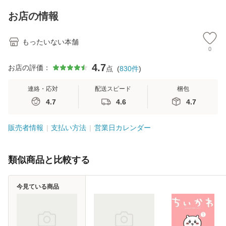
キストNiCE) / 手島
Ｂクリエイティブ
恵 藤本幸三 / 南江
[新書]【メール便送
お店の情報
堂 [単行
料無料】
もったいない本舗
0
4.7
お店の評価：
点
(
830
件
)
連絡・応対
配送スピード
梱包
4.7
4.6
4.7
販売者情報
支払い方法
営業日カレンダー
類似商品と比較する
今見ている商品