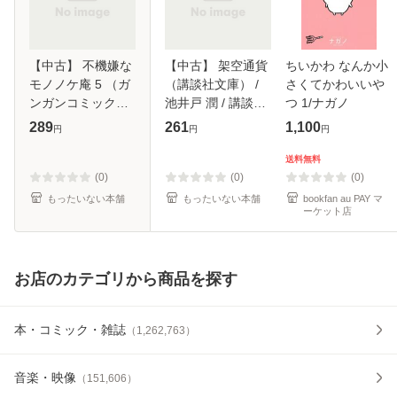
【中古】 不機嫌な
【中古】 架空通貨
ちいかわ なんか小
モノノケ庵 5 （ガ
（講談社文庫） /
さくてかわいいや
ンガンコミックス
池井戸 潤 / 講談社
つ 1/ナガノ
ONLINE） / ワザワ
[文庫]【メール便送
289
261
1,100
円
円
円
キリ / スクウェ
料無料】
ア・エニックス [コ
送料無料
ミック]【メール便
(0)
(0)
(0)
送料無料】
もったいない本舗
もったいない本舗
bookfan au PAY マ
ーケット店
お店のカテゴリから商品を探す
本・コミック・雑誌
（
1,262,763
）
音楽・映像
（
151,606
）