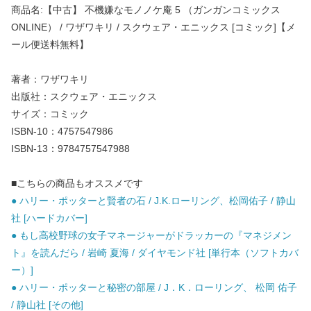
商品名:【中古】 不機嫌なモノノケ庵 5 （ガンガンコミックス
ONLINE） / ワザワキリ / スクウェア・エニックス [コミック]【メ
ール便送料無料】
著者：ワザワキリ
出版社：スクウェア・エニックス
サイズ：コミック
ISBN-10：4757547986
ISBN-13：9784757547988
■こちらの商品もオススメです
● ハリー・ポッターと賢者の石 / J.K.ローリング、松岡佑子 / 静山
社 [ハードカバー]
● もし高校野球の女子マネージャーがドラッカーの『マネジメン
ト』を読んだら / 岩崎 夏海 / ダイヤモンド社 [単行本（ソフトカバ
ー）]
● ハリー・ポッターと秘密の部屋 / J．K．ローリング、 松岡 佑子
/ 静山社 [その他]