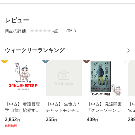
レビュー
商品の評価：
-
点
(0件)
ウィークリーランキング
1
2
3
4
【中古】 看護管理
【中古】 生命力 /
【中古】 発達障害
【中
学 自律し協働する
チャットモンチー /
「グレーゾーン」
You
専門職の看護マネ
キューンレコード
その正しい理解と
のがか
3,852
355
409
28
円
円
円
ジメントスキル 改
[CD]【メール便送
克服法 (SB新書 57
【
送料無料
訂第3版 (看護学テ
料無料】
2) / 岡田尊司 / Ｓ
料