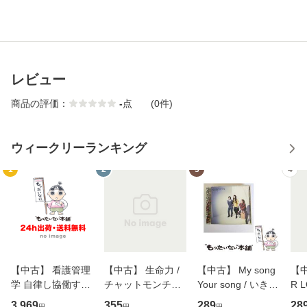
レビュー
商品の評価：
-
点
(0件)
ウィークリーランキング
1
2
3
4
【中古】 看護管理
【中古】 生命力 /
【中古】 My song
【中
学 自律し協働する
チャットモンチー /
Your song / いきも
R 
専門職の看護マネ
キューンレコード
のがかり / [CD]
産限
3,969
355
289
28
円
円
円