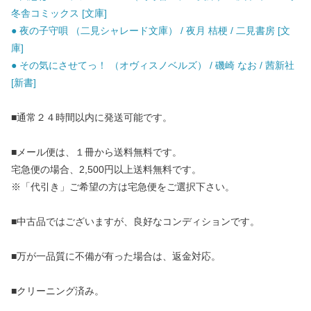
冬舎コミックス [文庫]
● 夜の子守唄 （二見シャレード文庫） / 夜月 桔梗 / 二見書房 [文
庫]
● その気にさせてっ！ （オヴィスノベルズ） / 磯崎 なお / 茜新社
[新書]
■通常２４時間以内に発送可能です。
■メール便は、１冊から送料無料です。
宅急便の場合、2,500円以上送料無料です。
※「代引き」ご希望の方は宅急便をご選択下さい。
■中古品ではございますが、良好なコンディションです。
■万が一品質に不備が有った場合は、返金対応。
■クリーニング済み。