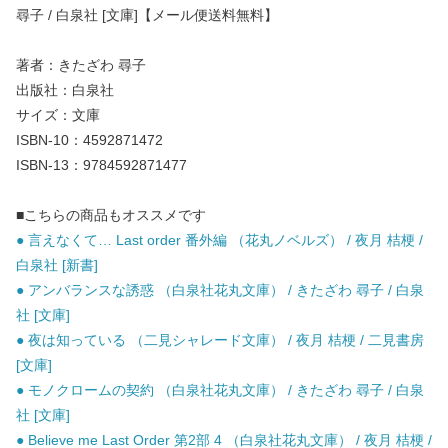
尋子 / 白泉社 [文庫]【メール便送料無料】
著者：きたざわ 尋子
出版社：白泉社
サイズ：文庫
ISBN-10：4592871472
ISBN-13：9784592871477
■こちらの商品もオススメです
● 言えなくて… Last order 番外編 （花丸ノベルズ） / 夜月 桔梗 /
白泉社 [新書]
● アンバランスな誘惑 （白泉社花丸文庫） / きたざわ 尋子 / 白泉
社 [文庫]
● 夜は知っている （二見シャレード文庫） / 夜月 桔梗 / 二見書房
[文庫]
● モノクロームの契約 （白泉社花丸文庫） / きたざわ 尋子 / 白泉
社 [文庫]
● Believe me Last Order 第2部 4 （白泉社花丸文庫） / 夜月 桔梗 /