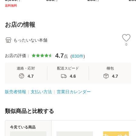
ジメントスキル 改
[CD]【メール便送
【メール便送料無
翔太
送料無料
訂第3版 (看護学テ
料無料】
料】
[C
キストNiCE) / 手島
料
恵 藤本幸三 / 南江
お店の情報
堂 [単行
もったいない本舗
0
4.7
お店の評価：
点
(
830
件
)
連絡・応対
配送スピード
梱包
4.7
4.6
4.7
販売者情報
支払い方法
営業日カレンダー
類似商品と比較する
今見ている商品