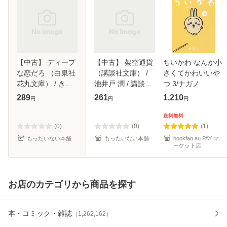
【中古】 ディープ
【中古】 架空通貨
ちいかわ なんか小
な恋だろ （白泉社
（講談社文庫） /
さくてかわいいや
花丸文庫） / きた
池井戸 潤 / 講談社
つ 3/ナガノ
ざわ 尋子 / 白泉社
[文庫]【メール便送
289
261
1,210
円
円
円
[文庫]【メール便送
料無料】
料無料】
送料無料
(0)
(0)
(1)
もったいない本舗
もったいない本舗
bookfan au PAY マ
ーケット店
お店のカテゴリから商品を探す
本・コミック・雑誌
（
1,262,162
）