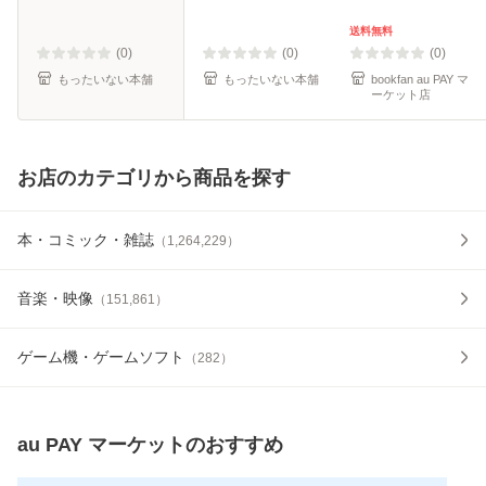
庫]【メール便送料
料無料】
無料】
送料無料
(0)
(0)
(0)
もったいない本舗
もったいない本舗
bookfan au PAY マ
ーケット店
お店のカテゴリから商品を探す
本・コミック・雑誌
（
1,264,229
）
音楽・映像
（
151,861
）
ゲーム機・ゲームソフト
（
282
）
au PAY マーケット
のおすすめ