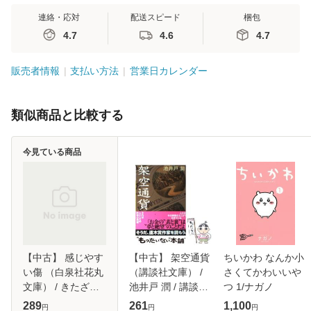
連絡・応対
配送スピード
梱包
4.7
4.6
4.7
販売者情報
支払い方法
営業日カレンダー
類似商品と比較する
今見ている商品
【中古】 感じやす
【中古】 架空通貨
ちいかわ なんか小
い傷 （白泉社花丸
（講談社文庫） /
さくてかわいいや
文庫） / きたざわ
池井戸 潤 / 講談社
つ 1/ナガノ
尋子 / 白泉社 [文
[文庫]【メール便送
289
261
1,100
円
円
円