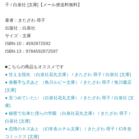
子 / 白泉社 [文庫]【メール便送料無料】
著者：きたざわ 尋子
出版社：白泉社
サイズ：文庫
ISBN-10：4592872592
ISBN-13：9784592872597
■こちらの商品もオススメです
● 甘える指先 （白泉社花丸文庫） / きたざわ 尋子 / 白泉社 [文庫]
● 身勝手な爪あと （角川ルビー文庫） / きたざわ 尋子 / 角川書店
[文庫]
● 見つめていたい （白泉社花丸文庫） / きたざわ 尋子 / 白泉社 [文
庫]
● 秘密で出来た僕らの学園 （白泉社花丸文庫） / きたざわ 尋子 /
白泉社 [文庫]
● 恋情のキズあと （幻冬舎ルチル文庫） / きたざわ 尋子 / 幻冬舎
コミックス [文庫]