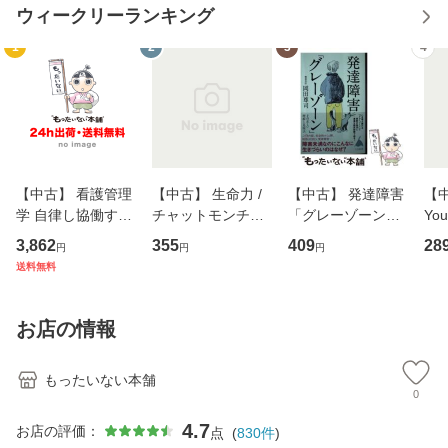
ウィークリーランキング
1
2
3
4
【中古】 看護管理
【中古】 生命力 /
【中古】 発達障害
【中
学 自律し協働する
チャットモンチー /
「グレーゾーン」
You
専門職の看護マネ
キューンレコード
その正しい理解と
のがか
3,862
355
409
28
円
円
円
ジメントスキル 改
[CD]【メール便送
克服法 (SB新書 57
【
送料無料
訂第3版 (看護学テ
料無料】
2) / 岡田尊司 / Ｓ
料
キストNiCE) / 手島
Ｂクリエイティブ
恵 藤本幸三 / 南江
[新書]【メール便送
お店の情報
堂 [単行
料無料】
もったいない本舗
0
4.7
お店の評価：
点
(
830
件
)