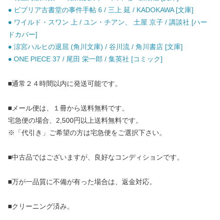
● ビブリア古書堂の事件手帖 6 / 三上 延 / KADOKAWA [文庫]
● ワイルド・スワン 上 / ユン・チアン、 土屋 京子 / 講談社 [ハー
ドカバー]
● 涼宮ハルヒの退屈 (角川文庫) / 谷川流 / 角川書店 [文庫]
● ONE PIECE 37 / 尾田 栄一郎 / 集英社 [コミック]
■通常２４時間以内に発送可能です。
■メール便は、１冊から送料無料です。
宅急便の場合、2,500円以上送料無料です。
※「代引き」ご希望の方は宅急便をご選択下さい。
■中古品ではございますが、良好なコンディションです。
■万が一品質に不備が有った場合は、返金対応。
■クリーニング済み。