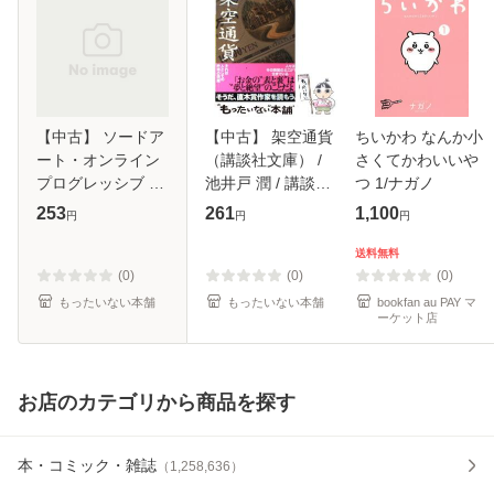
【中古】 ソードア
【中古】 架空通貨
ちいかわ なんか小
ート・オンライン
（講談社文庫） /
さくてかわいいや
プログレッシブ 1
池井戸 潤 / 講談社
つ 1/ナガノ
(電撃文庫 2417) /
[文庫]【メール便送
253
261
1,100
円
円
円
川原 礫 / アスキ
料無料】
ー・メディアワー
送料無料
クス [文庫]【メー
(0)
(0)
(0)
ル便送料無
もったいない本舗
もったいない本舗
bookfan au PAY マ
ーケット店
お店のカテゴリから商品を探す
本・コミック・雑誌
（
1,258,636
）