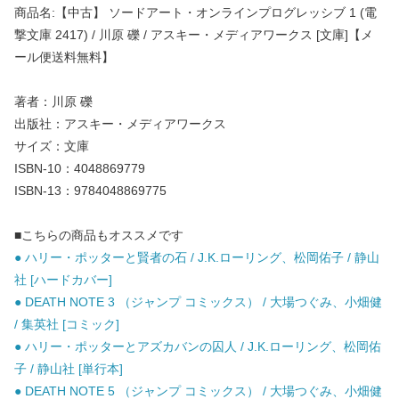
商品名:【中古】 ソードアート・オンラインプログレッシブ 1 (電
撃文庫 2417) / 川原 礫 / アスキー・メディアワークス [文庫]【メ
ール便送料無料】
著者：川原 礫
出版社：アスキー・メディアワークス
サイズ：文庫
ISBN-10：4048869779
ISBN-13：9784048869775
■こちらの商品もオススメです
● ハリー・ポッターと賢者の石 / J.K.ローリング、松岡佑子 / 静山
社 [ハードカバー]
● DEATH NOTE 3 （ジャンプ コミックス） / 大場つぐみ、小畑健
/ 集英社 [コミック]
● ハリー・ポッターとアズカバンの囚人 / J.K.ローリング、松岡佑
子 / 静山社 [単行本]
● DEATH NOTE 5 （ジャンプ コミックス） / 大場つぐみ、小畑健