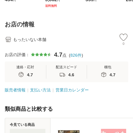
円
円
円
ト・ジャパン [CD]
ジメントスキル 改
[CD]【メール便送
【
送料無料
【メール便送料無
訂第3版 (看護学テ
料無料】
料
料】
キストNiCE) / 手島
恵 藤本幸三 / 南江
お店の情報
堂 [単行
もったいない本舗
0
4.7
お店の評価：
点
(
826
件
)
連絡・応対
配送スピード
梱包
4.7
4.6
4.7
販売者情報
支払い方法
営業日カレンダー
類似商品と比較する
今見ている商品