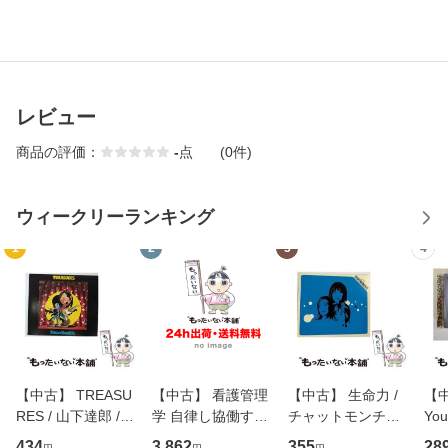
レビュー
商品の評価：
-
点
(0件)
ウィークリーランキング
1
2
3
4
【中古】 TREASU
【中古】 看護管理
【中古】 生命力 /
【中
RES / 山下達郎 /
学 自律し協働する
チャットモンチー /
You
イーストウエス
専門職の看護マネ
キューンレコード
のがか
434
3,862
355
28