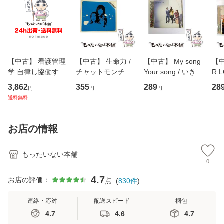
【中古】 看護管理
【中古】 生命力 /
【中古】 My song
【中
学 自律し協働する
チャットモンチー /
Your song / いきも
R 
専門職の看護マネ
キューンレコード
のがかり / [CD]
産限
3,862
355
289
28
円
円
円
ジメントスキル 改
[CD]【メール便送
【メール便送料無
翔太
送料無料
訂第3版 (看護学テ
料無料】
料】
[C
キストNiCE) / 手島
料
恵 藤本幸三 / 南江
お店の情報
堂 [単行
もったいない本舗
0
4.7
お店の評価：
点
(
830
件
)
連絡・応対
配送スピード
梱包
4.7
4.6
4.7