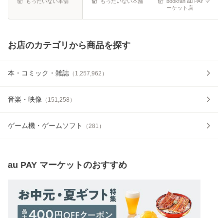
もったいない本舗
もったいない本舗
bookfan au PAY マ
ーケット店
お店のカテゴリから商品を探す
本・コミック・雑誌
（
1,257,962
）
音楽・映像
（
151,258
）
ゲーム機・ゲームソフト
（
281
）
au PAY マーケット
のおすすめ