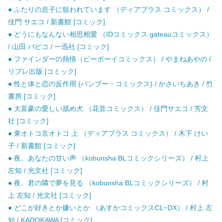
● ふたりの息子に狙われています （ディアプラス コミックス） /
佳門 サエコ / 新書館 [コミック]
● どうにもなんない相思相愛 （IDコミックス gateauコミックス）
/ 山田 パピコ / 一迅社 [コミック]
● ファインダーの熱情（ビーボーイコミックス） / やまねあやの /
リブレ出版 [コミック]
● 性と体と恋の反作用 (バンブー・コミックス) / かさいちあき / 竹
書房 [コミック]
● 大富豪の愛しい舐め犬 （花音コミックス） / 佳門サエコ / 芳文
社 [コミック]
● 東オトコ京オトコ 上 （ディアプラス コミックス） / 木下 けい
子 / 新書館 [コミック]
● 夜、あなたの甘い声 （kobunsha BLコミックシリーズ） / 村上
左知 / 光文社 [コミック]
● 夜、君の隣で夢を見る （kobunsha BLコミックシリーズ） / 村
上 左知 / 光文社 [コミック]
● どこが好きとか嫌いとか （あすかコミックスCL−DX） / 村上 左
知 / KADOKAWA [コミック]