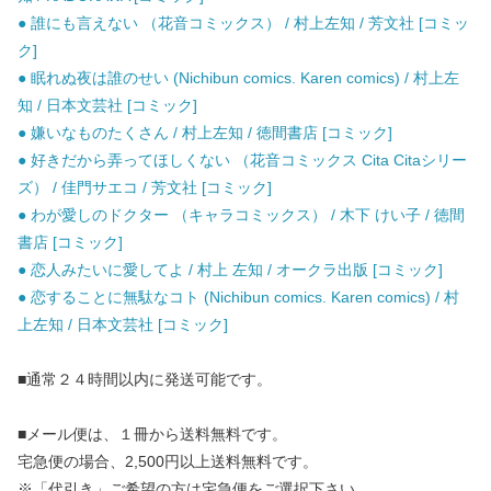
● 誰にも言えない （花音コミックス） / 村上左知 / 芳文社 [コミッ
ク]
● 眠れぬ夜は誰のせい (Nichibun comics. Karen comics) / 村上左
知 / 日本文芸社 [コミック]
● 嫌いなものたくさん / 村上左知 / 徳間書店 [コミック]
● 好きだから弄ってほしくない （花音コミックス Cita Citaシリー
ズ） / 佳門サエコ / 芳文社 [コミック]
● わが愛しのドクター （キャラコミックス） / 木下 けい子 / 徳間
書店 [コミック]
● 恋人みたいに愛してよ / 村上 左知 / オークラ出版 [コミック]
● 恋することに無駄なコト (Nichibun comics. Karen comics) / 村
上左知 / 日本文芸社 [コミック]
■通常２４時間以内に発送可能です。
■メール便は、１冊から送料無料です。
宅急便の場合、2,500円以上送料無料です。
※「代引き」ご希望の方は宅急便をご選択下さい。