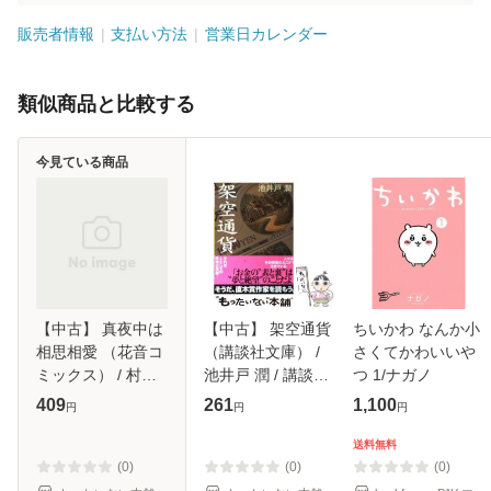
販売者情報
支払い方法
営業日カレンダー
類似商品と比較する
今見ている商品
【中古】 真夜中は
【中古】 架空通貨
ちいかわ なんか小
相思相愛 （花音コ
（講談社文庫） /
さくてかわいいや
ミックス） / 村上
池井戸 潤 / 講談社
つ 1/ナガノ
左知 / 芳文社 [コミ
[文庫]【メール便送
409
261
1,100
円
円
円
ック]【メール便送
料無料】
料無料】
送料無料
(0)
(0)
(0)