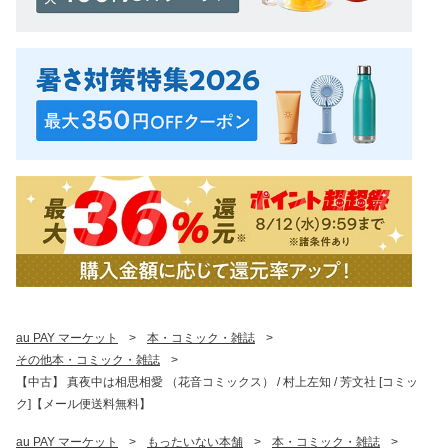
au PAY マーケット
>
本・コミック・雑誌
>
その他本・コミック・雑誌
>
【中古】 真夜中は相思相愛 （花音コミックス） / 村上左知 / 芳文社 [コミッ
ク]【メール便送料無料】
au PAY マーケット
>
もったいない本舗
>
本・コミック・雑誌
>