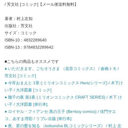
/ 芳文社 [コミック]【メール便送料無料】
著者：村上左知
出版社：芳文社
サイズ：コミック
ISBN-10：4832289640
ISBN-13：9784832289642
■こちらの商品もオススメです
● いただきます、ごちそうさま （花音コミックス） / 倉橋トモ /
芳文社 [コミック]
● 今宵おまえと 1章 (:ミリオンコミックス Hertzシリーズ) / 木下け
い子 / 大洋図書 [コミック]
● 幾千の夜 第1夜 (ミリオンコミックス CRAFT SERIES) / 木下 け
い子 / 大洋図書 [単行本]
● ロイヤル・フィアンセ 黒の王子 (Be×boy comics) / 佳門サエ
コ、あすま理彩 / リブレ出版 [単行本]
● 夜、君の愛を知る （kobunsha BLコミックシリーズ） / 村上 左