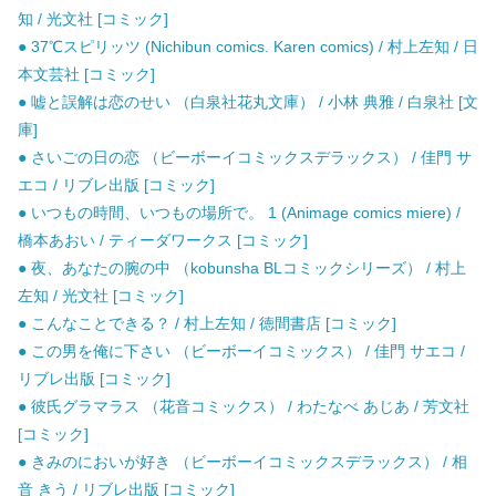
知 / 光文社 [コミック]
● 37℃スピリッツ (Nichibun comics. Karen comics) / 村上左知 / 日
本文芸社 [コミック]
● 嘘と誤解は恋のせい （白泉社花丸文庫） / 小林 典雅 / 白泉社 [文
庫]
● さいごの日の恋 （ビーボーイコミックスデラックス） / 佳門 サ
エコ / リブレ出版 [コミック]
● いつもの時間、いつもの場所で。 1 (Animage comics miere) /
橋本あおい / ティーダワークス [コミック]
● 夜、あなたの腕の中 （kobunsha BLコミックシリーズ） / 村上
左知 / 光文社 [コミック]
● こんなことできる？ / 村上左知 / 徳間書店 [コミック]
● この男を俺に下さい （ビーボーイコミックス） / 佳門 サエコ /
リブレ出版 [コミック]
● 彼氏グラマラス （花音コミックス） / わたなべ あじあ / 芳文社
[コミック]
● きみのにおいが好き （ビーボーイコミックスデラックス） / 相
音 きう / リブレ出版 [コミック]