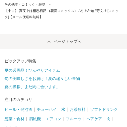
その他本・コミック・雑誌
>
【中古】 真夜中は相思相愛 （花音コミックス） / 村上左知 / 芳文社 [コミッ
ク]【メール便送料無料】
ページトップへ
ピックアップ特集
夏の必需品！ひんやりアイテム
旬の美味しさをお届け！夏の瑞々しい果物
夏の挨拶、まだ間に合います。
注目のカテゴリ
ビール・発泡酒
チューハイ
水
お茶飲料
ソフトドリンク
惣菜・食材
扇風機
エアコン
フルーツ
ヘアケア
肉