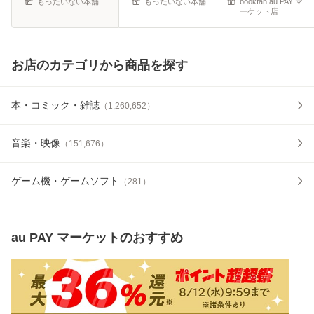
もったいない本舗
もったいない本舗
bookfan au PAY マ
ーケット店
お店のカテゴリから商品を探す
本・コミック・雑誌
（
1,260,652
）
音楽・映像
（
151,676
）
ゲーム機・ゲームソフト
（
281
）
au PAY マーケット
のおすすめ