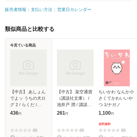
販売者情報
支払い方法
営業日カレンダー
類似商品と比較する
今見ている商品
【中古】 あしょん
【中古】 架空通貨
ちいかわ なんか小
でよッ うちの犬ロ
（講談社文庫） /
さくてかわいいや
グ 2 / らくだ /
池井戸 潤 / 講談社
つ 1/ナガノ
KADOKAWA [コミ
[文庫]【メール便送
436
261
1,100
円
円
円
ック]【メール便送
料無料】
料無料】
送料無料
(0)
(0)
(0)