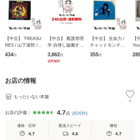
【中古】 TREASU
【中古】 看護管理
【中古】 生命力 /
【中
RES / 山下達郎 /
学 自律し協働する
チャットモンチー /
You
イーストウエス
専門職の看護マネ
キューンレコード
のがか
434
3,862
355
28
円
円
円
ト・ジャパン [CD]
ジメントスキル 改
[CD]【メール便送
【
送料無料
【メール便送料無
訂第3版 (看護学テ
料無料】
料
料】
キストNiCE) / 手島
恵 藤本幸三 / 南江
お店の情報
堂 [単行
もったいない本舗
0
4.7
お店の評価：
点
(
826
件
)
連絡・応対
配送スピード
梱包
4.7
4.6
4.7