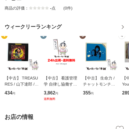
商品の評価：
-
点
(0件)
ウィークリーランキング
1
2
3
4
【中古】 TREASU
【中古】 看護管理
【中古】 生命力 /
【中
RES / 山下達郎 /
学 自律し協働する
チャットモンチー /
You
イーストウエス
専門職の看護マネ
キューンレコード
のがか
434
3,862
355
28
円
円
円
ト・ジャパン [CD]
ジメントスキル 改
[CD]【メール便送
【
送料無料
【メール便送料無
訂第3版 (看護学テ
料無料】
料
料】
キストNiCE) / 手島
恵 藤本幸三 / 南江
お店の情報
堂 [単行