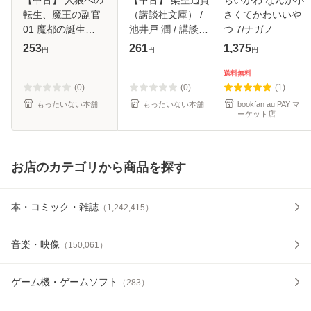
転生、魔王の副官
（講談社文庫） /
さくてかわいいや
01 魔都の誕生
池井戸 潤 / 講談社
つ 7/ナガノ
(EARTH STAR
[文庫]【メール便送
253
261
1,375
円
円
円
NOVEL ESN022) /
料無料】
漂月 / アース・ス
送料無料
ターエンターテイ
(0)
(0)
(1)
メント [単行本（ソ
もったいない本舗
もったいない本舗
bookfan au PAY マ
ーケット店
お店のカテゴリから商品を探す
本・コミック・雑誌
（
1,242,415
）
音楽・映像
（
150,061
）
ゲーム機・ゲームソフト
（
283
）