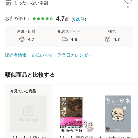
もったいない本舗
0
4.7
お店の評価：
点
(
826
件
)
連絡・応対
配送スピード
梱包
4.7
4.6
4.7
販売者情報
支払い方法
営業日カレンダー
類似商品と比較する
今見ている商品
【中古】 人狼への
【中古】 架空通貨
ちいかわ なんか小