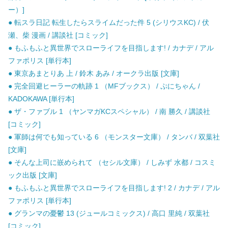
ー）]
● 転スラ日記 転生したらスライムだった件 5 (シリウスKC) / 伏
瀬、柴 漫画 / 講談社 [コミック]
● もふもふと異世界でスローライフを目指します! / カナデ / アル
ファポリス [単行本]
● 東京あまとりあ 上 / 鈴木 あみ / オークラ出版 [文庫]
● 完全回避ヒーラーの軌跡 1 （MFブックス） / ぷにちゃん /
KADOKAWA [単行本]
● ザ・ファブル 1 （ヤンマガKCスペシャル） / 南 勝久 / 講談社
[コミック]
● 軍師は何でも知っている 6 （モンスター文庫） / タンバ / 双葉社
[文庫]
● そんな上司に嵌められて （セシル文庫） / しみず 水都 / コスミ
ック出版 [文庫]
● もふもふと異世界でスローライフを目指します! 2 / カナデ / アル
ファポリス [単行本]
● グランマの憂鬱 13 (ジュールコミックス) / 高口 里純 / 双葉社
[コミック]