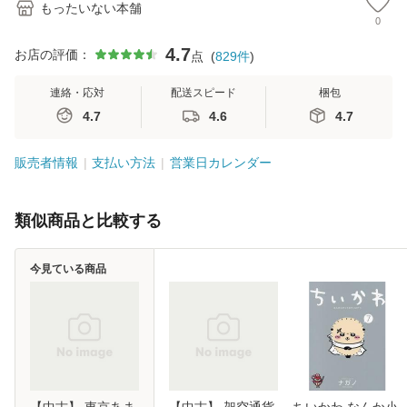
もったいない本舗
0
4.7
お店の評価：
点
(
829
件
)
連絡・応対
配送スピード
梱包
4.7
4.6
4.7
販売者情報
支払い方法
営業日カレンダー
類似商品と比較する
今見ている商品
【中古】 東京あま
【中古】 架空通貨
ちいかわ なんか小