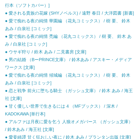
行本（ソフトカバー）]
● 愛される貴族の花嫁 (SHYノベルス) / 遠野 春日 / 大洋図書 [新書]
● 愛で痴れる夜の純情 華園編 （花丸コミックス） / 樹 要、 鈴木
あみ / 白泉社 [コミック]
● 愛で痴れる夜の純情 禿編 （花丸コミックス） / 樹 要、 鈴木 あ
み / 白泉社 [コミック]
● ウサギ狩り / 鈴木 あみ / 二見書房 [文庫]
● 男の結婚 （BーPRINCE文庫） / 鈴木あみ / アスキー・メディア
ワークス [文庫]
● 愛で痴れる夜の純情 傾城編 （花丸コミックス） / 樹 要、 鈴木
あみ / 白泉社 [コミック]
● 恋と戦争 前火に堕ちる騎士 （ガッシュ文庫） / 鈴木 あみ / 海王
社 [文庫]
● 甘く優しい世界で生きるには 4 （MFブックス） / 深木 /
KADOKAWA [単行本]
● アルファは月夜に愛を乞う 人狼オメガバース （ガッシュ文庫）
/ 鈴木あみ / 海王社 [文庫]
● 愛妾綺譚 甘く狂おしい夜に / 鈴木 あみ / プランタン出版 [文庫]