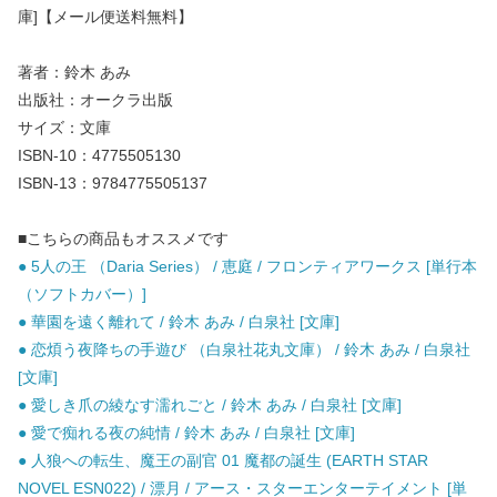
庫]【メール便送料無料】
著者：鈴木 あみ
出版社：オークラ出版
サイズ：文庫
ISBN-10：4775505130
ISBN-13：9784775505137
■こちらの商品もオススメです
● 5人の王 （Daria Series） / 恵庭 / フロンティアワークス [単行本
（ソフトカバー）]
● 華園を遠く離れて / 鈴木 あみ / 白泉社 [文庫]
● 恋煩う夜降ちの手遊び （白泉社花丸文庫） / 鈴木 あみ / 白泉社
[文庫]
● 愛しき爪の綾なす濡れごと / 鈴木 あみ / 白泉社 [文庫]
● 愛で痴れる夜の純情 / 鈴木 あみ / 白泉社 [文庫]
● 人狼への転生、魔王の副官 01 魔都の誕生 (EARTH STAR
NOVEL ESN022) / 漂月 / アース・スターエンターテイメント [単