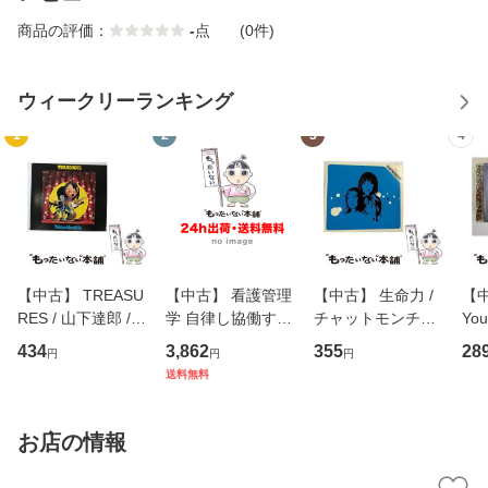
商品の評価：
-
点
(0件)
ウィークリーランキング
1
2
3
4
【中古】 TREASU
【中古】 看護管理
【中古】 生命力 /
【中
RES / 山下達郎 /
学 自律し協働する
チャットモンチー /
You
イーストウエス
専門職の看護マネ
キューンレコード
のがか
434
3,862
355
28
円
円
円
ト・ジャパン [CD]
ジメントスキル 改
[CD]【メール便送
【
送料無料
【メール便送料無
訂第3版 (看護学テ
料無料】
料
料】
キストNiCE) / 手島
恵 藤本幸三 / 南江
お店の情報
堂 [単行