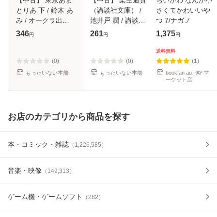
とりあ 下 / 鈴木 あ
（講談社文庫） /
さくてかわいいや
み / オークラ出版
池井戸 潤 / 講談社
つ 7/ナガノ
[文庫]【メール便送
[文庫]【メール便送
346
261
1,375
円
円
円
料無料】
料無料】
送料無料
(0)
(0)
(1)
もったいない本舗
もったいない本舗
bookfan au PAY マ
ーケット店
お店のカテゴリから商品を探す
本・コミック・雑誌
（
1,226,585
）
音楽・映像
（
149,313
）
ゲーム機・ゲームソフト
（
282
）