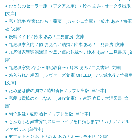
● おとなのセーラー服 （アクア文庫） / 鈴木 あみ / オークラ出版
[文庫]
● 恋と戦争 後宮にひらく薔薇 （ガッシュ文庫） / 鈴木 あみ / 海王
社 [文庫]
● 妖精メイド / 鈴木 あみ / 二見書房 [文庫]
● 九尾狐家入内ノ儀 お見合い結婚 / 鈴木 あみ / 二見書房 [文庫]
● 九尾狐家異類婚姻譚 〜黒い瞳の花嫁〜 / 鈴木 あみ / 二見書房 [文
庫]
● 九尾狐家奥ノ記 〜御妃教育〜 / 鈴木 あみ / 二見書房 [文庫]
● 魅入られた虜囚 （ラヴァーズ文庫 GREED） / 矢城米花 / 竹書房
[文庫]
● ため息は彼の胸で / 遠野春日 / リブレ出版 [単行本]
● 恋愛は貴族のたしなみ （SHY文庫） / 遠野 春日 / 大洋図書 [文
庫]
● 覇帝激愛 / 遠野 春日 / リブレ出版 [単行本]
● もふもふと異世界でスローライフを目指します! / カナデ / アル
ファポリス [単行本]
● 東京あまとりあ 上 / 鈴木 あみ / オークラ出版 [文庫]