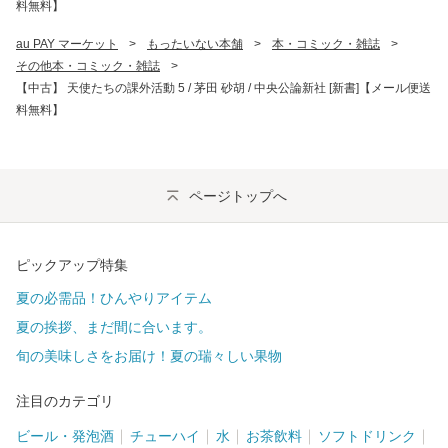
料無料】
au PAY マーケット
>
もったいない本舗
>
本・コミック・雑誌
>
その他本・コミック・雑誌
>
【中古】 天使たちの課外活動 5 / 茅田 砂胡 / 中央公論新社 [新書]【メール便送
料無料】
ページトップへ
ピックアップ特集
夏の必需品！ひんやりアイテム
夏の挨拶、まだ間に合います。
旬の美味しさをお届け！夏の瑞々しい果物
注目のカテゴリ
ビール・発泡酒
チューハイ
水
お茶飲料
ソフトドリンク