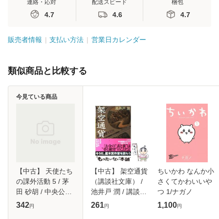
連絡・応対
配送スピード
梱包
4.7
4.6
4.7
販売者情報
支払い方法
営業日カレンダー
類似商品と比較する
今見ている商品
【中古】 天使たち
【中古】 架空通貨
ちいかわ なんか小
の課外活動 5 / 茅
（講談社文庫） /
さくてかわいいや
田 砂胡 / 中央公論
池井戸 潤 / 講談社
つ 1/ナガノ
新社 [新書]【メー
[文庫]【メール便送
342
261
1,100
円
円
円
ル便送料無料】
料無料】