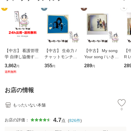
1
2
3
4
【中古】 看護管理
【中古】 生命力 /
【中古】 My song
【中
学 自律し協働する
チャットモンチー /
Your song / いきも
R 
専門職の看護マネ
キューンレコード
のがかり / [CD]
産限
3,862
355
289
28
円
円
円
ジメントスキル 改
[CD]【メール便送
【メール便送料無
翔太
送料無料
訂第3版 (看護学テ
料無料】
料】
[C
キストNiCE) / 手島
料
恵 藤本幸三 / 南江
お店の情報
堂 [単行
もったいない本舗
0
4.7
お店の評価：
点
(
826
件
)