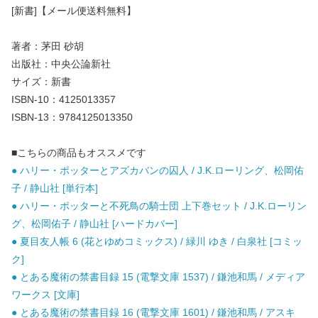
[新書]【メール便送料無料】
著者：茅田 砂胡
出版社：中央公論新社
サイズ：新書
ISBN-10：4125013357
ISBN-13：9784125013350
■こちらの商品もオススメです
● ハリー・ポッターとアズカバンの囚人 / J.K.ローリング、松岡佑
子 / 静山社 [単行本]
● ハリー・ポッターと不死鳥の騎士団 上下巻セット / J.K.ローリン
グ、松岡佑子 / 静山社 [ハードカバー]
● 夏目友人帳 6 (花とゆめコミックス) / 緑川 ゆき / 白泉社 [コミッ
ク]
● とある魔術の禁書目録 15 (電撃文庫 1537) / 鎌池和馬 / メディア
ワークス [文庫]
● とある魔術の禁書目録 16 (電撃文庫 1601) / 鎌池和馬 / アスキ