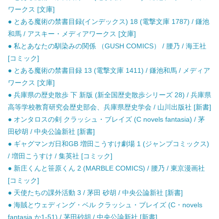
ワークス [文庫]
● とある魔術の禁書目録(インデックス) 18 (電撃文庫 1787) / 鎌池
和馬 / アスキー・メディアワークス [文庫]
● 私とあなたの馴染みの関係 （GUSH COMICS） / 腰乃 / 海王社
[コミック]
● とある魔術の禁書目録 13 (電撃文庫 1411) / 鎌池和馬 / メディア
ワークス [文庫]
● 兵庫県の歴史散歩 下 新版 (新全国歴史散歩シリーズ 28) / 兵庫県
高等学校教育研究会歴史部会、兵庫県歴史学会 / 山川出版社 [新書]
● オンタロスの剣 クラッシュ・ブレイズ (C novels fantasia) / 茅
田砂胡 / 中央公論新社 [新書]
● ギャグマンガ日和GB 増田こうすけ劇場 1 (ジャンプコミックス)
/ 増田こうすけ / 集英社 [コミック]
● 新庄くんと笹原くん 2 (MARBLE COMICS) / 腰乃 / 東京漫画社
[コミック]
● 天使たちの課外活動 3 / 茅田 砂胡 / 中央公論新社 [新書]
● 海賊とウェディング・ベル クラッシュ・ブレイズ (C・novels
fantasia か1-51) / 茅田砂胡 / 中央公論新社 [新書]