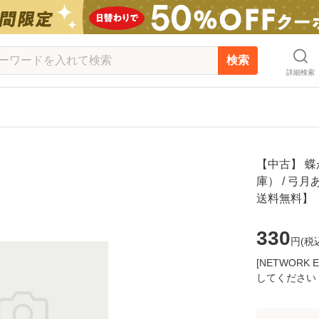
検索
詳細検索
【中古】 蝶
庫） / 弓月
送料無料】
330
円(
税
[NETWOR
してください