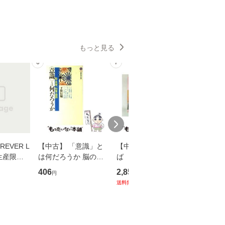
もっと見る
6
7
8
EVER L
【中古】 「意識」と
【中古】 耳をすませ
【中古】
生産限定
は何だろうか 脳の来
ば 〈2枚組〉 [DVD] /
も2時間
翔太×加藤
歴、知覚の錯誤 （講
ブエナ・ビスタ・ホー
めるよう
406
2,852
253
円
円
円
談社現代新書） / 下条
ム・エンターテイメン
計超入門！
送料無料
】
信輔 / 講談社 [新書]
ト [DVD]【メール便送
隆 / 高
【メール便送料無料】
料無料】
（ソフト
【メール