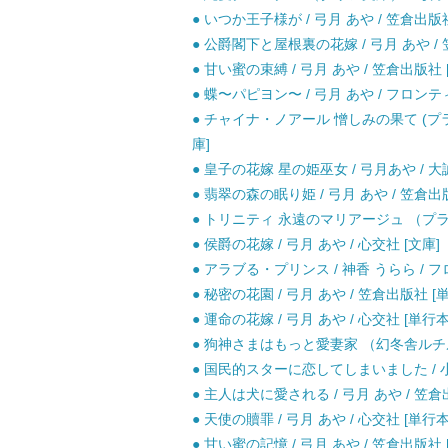
● いつか王子様が / 弓月 あや / 笠倉出版
● 公爵閣下と屋根裏の花嫁 / 弓月 あや /
● 甘い蜜の束縛 / 弓月 あや / 笠倉出版社 
● 蝶〜パピヨン〜 / 弓月 あや / フロン
● チャイナ・ノアール 憎しみの果て (プラチ
庫]
● 皇子の花嫁 星の姫巫女 / 弓月あや / 大
● 翡翠の森の眠り姫 / 弓月 あや / 笠倉出
● トリニティ 永遠のマリアージュ （プラチ
● 侯爵の花嫁 / 弓月 あや / 心交社 [文庫]
● アラブる・プリンス / 神香 うらら / 
● 秘密の花園 / 弓月 あや / 笠倉出版社 [
● 運命の花嫁 / 弓月 あや / 心交社 [単行本
● 狗神さまはもっと愛妻家 （幻冬舎ルチル文庫
● 国民的スターに恋してしまいました / 小林
● 主人は犬に愛される / 弓月 あや / 笠倉
● 天使の贖罪 / 弓月 あや / 心交社 [単行本
● 甘い蜜の記憶 / 弓月 あや / 笠倉出版社 