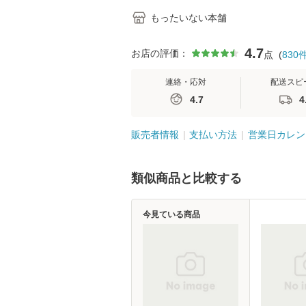
もったいない本舗
4.7
お店の評価：
点
(
830
連絡・応対
配送スピ
4.7
4
販売者情報
支払い方法
営業日カレン
類似商品と比較する
今見ている商品