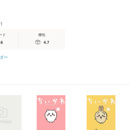
件
)
ード
梱包
.6
4.7
ダー