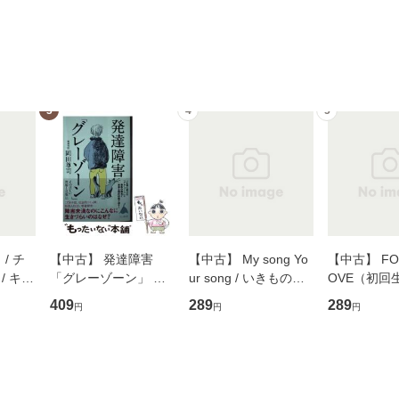
3
4
5
/ チ
【中古】 発達障害
【中古】 My song Yo
【中古】 FOR
/ キュ
「グレーゾーン」 そ
ur song / いきものが
OVE（初回
D]
の正しい理解と克服法
かり / [CD]【メール便
盤） / 清水
409
289
289
円
円
円
無料】
(SB新書 572) / 岡田尊
送料無料】
ミリヤ / [CD]【メール
司 / ＳＢクリエイティ
便送料無料
ブ [新書]【メール便送
料無料】