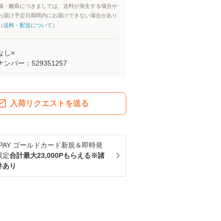
域・離島につきましては、送料が発生する場合や
お届け予定日期間内にお届けできない場合があり
（
送料・配送について
）
なし×
ナンバー：
529351257
入荷リクエストを送る
u PAY ゴールドカード新規＆即時発
限定
合計最大23,000Pもらえる※諸
件あり