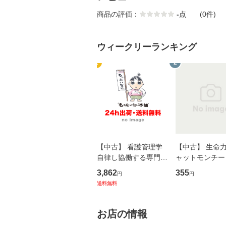
商品の評価：
-
点
(0件)
ウィークリーランキング
1
2
【中古】 看護管理学
【中古】 生命力 
自律し協働する専門職
ャットモンチー 
の看護マネジメントス
ーンレコード [C
3,862
355
円
円
キル 改訂第3版 (看護
【メール便送料
送料無料
学テキストNiCE) / 手
島恵 藤本幸三 / 南江
堂 [単行
お店の情報