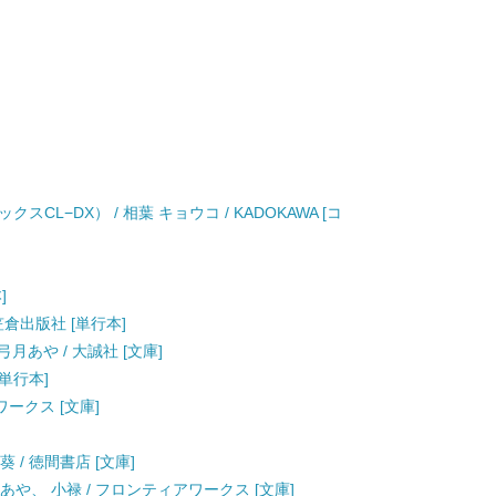
L−DX） / 相葉 キョウコ / KADOKAWA [コ
]
笠倉出版社 [単行本]
弓月あや / 大誠社 [文庫]
[単行本]
ワークス [文庫]
 / 徳間書店 [文庫]
あや、 小禄 / フロンティアワークス [文庫]