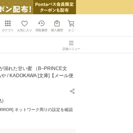
カテゴリ
お気に入り
閲覧履歴
購入履歴
かご
店舗メニュー
が溺れた甘い蜜 （B−PRINCE文
あや / KADOKAWA [文庫]【メール便
込
)
K ERROR] ネットワーク周りの設定を確認