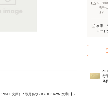
※一部地
表示の
ます。
在庫：
ロット
a
行
条
NCE文庫） / 弓月あや / KADOKAWA [文庫]【メ