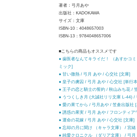
著者：弓月あや
出版社：KADOKAWA
サイズ：文庫
ISBN-10：4048657003
ISBN-13：9784048657006
■こちらの商品もオススメです
● 歯医者なんてキライだ！ （あすかコミックスC
ミック]
● 甘い微熱 / 弓月 あや / 心交社 [文庫]
● 皇子の虜囚 / 弓月 あや / 心交社 [単行本
● 王子の恋と騎士の誓約 / 秋山みち花 / 
● うつくしき月 (大誠社リリ文庫 L-44) / 
● 愛の果てから / 弓月あや / 笠倉出版社 
● 誘惑の果実 / 弓月 あや / フロンティア
● 運命の花嫁 / 弓月 あや / 心交社 [文庫]
● 忘却の月に聞け （キャラ文庫） / 宮緒 葵
● 純愛クロニクル （ダリア文庫） / 弓月 