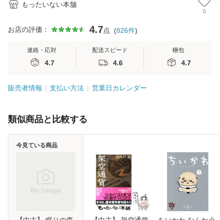
もったいない本舗
0
4.7
お店の評価：
点
(
826
件
)
連絡・応対
配送スピード
梱包
4.7
4.6
4.7
販売者情報
支払い方法
営業日カレンダー
類似商品と比較する
今見ている商品
【中古】 眠りの森
【中古】 架空通貨
ちいかわ なんか小