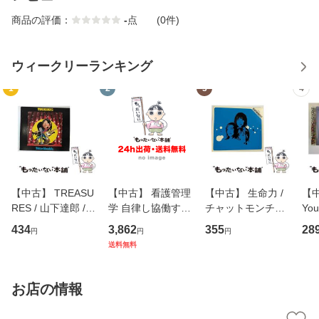
商品の評価：
-
点
(0件)
ウィークリーランキング
1
2
3
4
【中古】 TREASU
【中古】 看護管理
【中古】 生命力 /
【中
RES / 山下達郎 /
学 自律し協働する
チャットモンチー /
You
イーストウエス
専門職の看護マネ
キューンレコード
のがか
434
3,862
355
28
円
円
円
ト・ジャパン [CD]
ジメントスキル 改
[CD]【メール便送
【
送料無料
【メール便送料無
訂第3版 (看護学テ
料無料】
料
料】
キストNiCE) / 手島
恵 藤本幸三 / 南江
お店の情報
堂 [単行