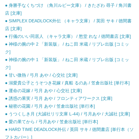
● 身勝手なくちづけ （角川ルビー文庫） / きたざわ 尋子 / 角川書
店 [文庫]
● SIMPLEX DEADLOCK外伝 （キャラ文庫） / 英田 サキ / 徳間書
店 [文庫]
● 行儀のいい同居人 （キャラ文庫） / 愁堂 れな / 徳間書店 [文庫]
● 神様の腕の中 2 「新装版」 / ねこ田 米蔵 / リブレ出版 [コミッ
ク]
● 神様の腕の中 1 「新装版」 / ねこ田 米蔵 / リブレ出版 [コミッ
ク]
● 甘い微熱 / 弓月 あや / 心交社 [文庫]
● 溺愛貴公子とうそつき花嫁 / 真船 るのあ / 笠倉出版社 [単行本]
● 運命の花嫁 / 弓月 あや / 心交社 [文庫]
● 誘惑の果実 / 弓月 あや / フロンティアワークス [文庫]
● 秘密の花園 / 弓月 あや / 笠倉出版社 [単行本]
● うつくしき月 (大誠社リリ文庫 L-44) / 弓月あや / 大誠社 [文庫]
● 愛の果てから / 弓月あや / 笠倉出版社 [単行本]
● HARD TIME DEADLOCK外伝 / 英田 サキ / 徳間書店 [単行本（ソ
フトカバー）]