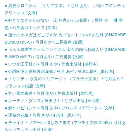
● 純愛クロニクル （ダリア文庫） / 弓月 あや、 小禄 / フロンティ
アワークス [文庫]
● 好きでなきゃいけない （幻冬舎ルチル文庫） / 椎崎 夕、 榊 空
也 / 幻冬舎コミックス [文庫]
● 迷子のオメガはどこですか カプセルトイの小さな月 (CHARADE
BUNKO ゆ5-5) / 弓月あや / 二見書房 [文庫]
● ららら異世界ジェムキングダム 宝石の国へお嫁入り (CHARADE
BUNKO ゆ5-7) / 弓月あや / 二見書房 [文庫]
● いつか王子様が / 弓月 あや / 笠倉出版社 [単行本]
● 公爵閣下と屋根裏の花嫁 / 弓月 あや / 笠倉出版社 [単行本]
● トリニティ 永遠のマリアージュ （プラチナ文庫） / 弓月あや /
プランタン出版 [文庫]
● 甘い蜜の束縛 / 弓月 あや / 笠倉出版社 [単行本]
● ダーティ・ダンス / 英田サキ / リブレ出版 [単行本]
● 蝶〜パピヨン〜 / 弓月 あや / フロンティアワークス [文庫]
● 運命の花嫁 / 弓月 あや / 心交社 [単行本]
● チャイナ・ノアール 憎しみの果て (プラチナ文庫 2448) / 弓月あ
や / プランタン出版 [文庫]