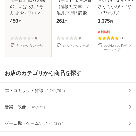
の、いばら姫 / 弓
（講談社文庫） /
さくてかわいいや
月 あや / フロンテ
池井戸 潤 / 講談社
つ 7/ナガノ
ィアワークス [文
[文庫]【メール便送
450
261
1,375
円
円
円
庫]【メール便送料
料無料】
無料】
送料無料
(0)
(0)
(1)
もったいない本舗
もったいない本舗
bookfan au PAY マ
ーケット店
お店のカテゴリから商品を探す
本・コミック・雑誌
（
1,241,794
）
音楽・映像
（
149,973
）
ゲーム機・ゲームソフト
（
283
）