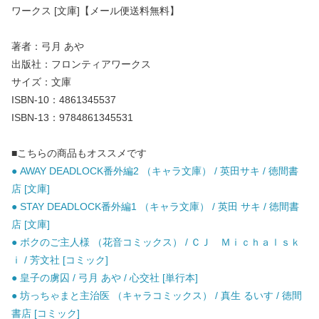
ワークス [文庫]【メール便送料無料】
著者：弓月 あや
出版社：フロンティアワークス
サイズ：文庫
ISBN-10：4861345537
ISBN-13：9784861345531
■こちらの商品もオススメです
● AWAY DEADLOCK番外編2 （キャラ文庫） / 英田サキ / 徳間書
店 [文庫]
● STAY DEADLOCK番外編1 （キャラ文庫） / 英田 サキ / 徳間書
店 [文庫]
● ボクのご主人様 （花音コミックス） / ＣＪ Ｍｉｃｈａｌｓｋ
ｉ / 芳文社 [コミック]
● 皇子の虜囚 / 弓月 あや / 心交社 [単行本]
● 坊っちゃまと主治医 （キャラコミックス） / 真生 るいす / 徳間
書店 [コミック]