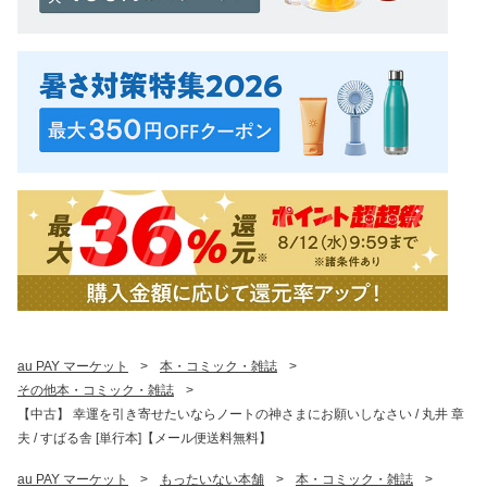
au PAY マーケット
>
本・コミック・雑誌
>
その他本・コミック・雑誌
>
【中古】 幸運を引き寄せたいならノートの神さまにお願いしなさい / 丸井 章
夫 / すばる舎 [単行本]【メール便送料無料】
au PAY マーケット
>
もったいない本舗
>
本・コミック・雑誌
>