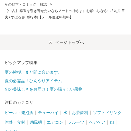
その他本・コミック・雑誌
>
【中古】 幸運を引き寄せたいならノートの神さまにお願いしなさい / 丸井 章
夫 / すばる舎 [単行本]【メール便送料無料】
ページトップへ
ピックアップ特集
夏の挨拶、まだ間に合います。
夏の必需品！ひんやりアイテム
旬の美味しさをお届け！夏の瑞々しい果物
注目のカテゴリ
ビール・発泡酒
チューハイ
水
お茶飲料
ソフトドリンク
惣菜・食材
扇風機
エアコン
フルーツ
ヘアケア
肉