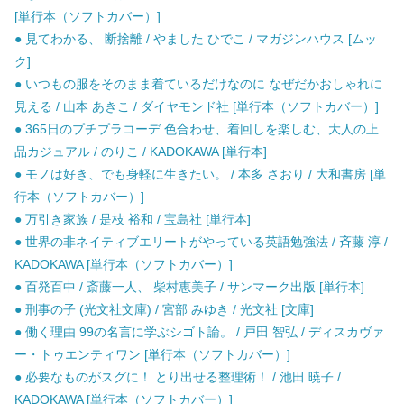
[単行本（ソフトカバー）]
● 見てわかる、 断捨離 / やました ひでこ / マガジンハウス [ムッ
ク]
● いつもの服をそのまま着ているだけなのに なぜだかおしゃれに
見える / 山本 あきこ / ダイヤモンド社 [単行本（ソフトカバー）]
● 365日のプチプラコーデ 色合わせ、着回しを楽しむ、大人の上
品カジュアル / のりこ / KADOKAWA [単行本]
● モノは好き、でも身軽に生きたい。 / 本多 さおり / 大和書房 [単
行本（ソフトカバー）]
● 万引き家族 / 是枝 裕和 / 宝島社 [単行本]
● 世界の非ネイティブエリートがやっている英語勉強法 / 斉藤 淳 /
KADOKAWA [単行本（ソフトカバー）]
● 百発百中 / 斎藤一人、 柴村恵美子 / サンマーク出版 [単行本]
● 刑事の子 (光文社文庫) / 宮部 みゆき / 光文社 [文庫]
● 働く理由 99の名言に学ぶシゴト論。 / 戸田 智弘 / ディスカヴァ
ー・トゥエンティワン [単行本（ソフトカバー）]
● 必要なものがスグに！ とり出せる整理術！ / 池田 暁子 /
KADOKAWA [単行本（ソフトカバー）]