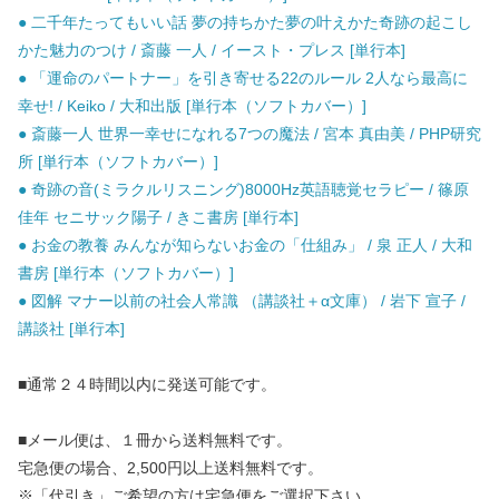
● 二千年たってもいい話 夢の持ちかた夢の叶えかた奇跡の起こし
かた魅力のつけ / 斎藤 一人 / イースト・プレス [単行本]
● 「運命のパートナー」を引き寄せる22のルール 2人なら最高に
幸せ! / Keiko / 大和出版 [単行本（ソフトカバー）]
● 斎藤一人 世界一幸せになれる7つの魔法 / 宮本 真由美 / PHP研究
所 [単行本（ソフトカバー）]
● 奇跡の音(ミラクルリスニング)8000Hz英語聴覚セラピー / 篠原
佳年 セニサック陽子 / きこ書房 [単行本]
● お金の教養 みんなが知らないお金の「仕組み」 / 泉 正人 / 大和
書房 [単行本（ソフトカバー）]
● 図解 マナー以前の社会人常識 （講談社＋α文庫） / 岩下 宣子 /
講談社 [単行本]
■通常２４時間以内に発送可能です。
■メール便は、１冊から送料無料です。
宅急便の場合、2,500円以上送料無料です。
※「代引き」ご希望の方は宅急便をご選択下さい。