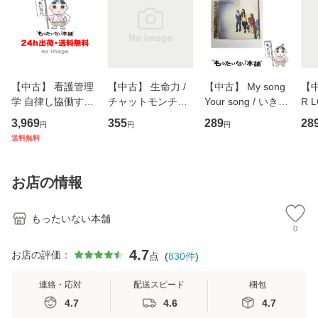
【中古】 看護管理
【中古】 生命力 /
【中古】 My song
【中
学 自律し協働する
チャットモンチー /
Your song / いきも
R 
専門職の看護マネ
キューンレコード
のがかり / [CD]
産限
3,969
355
289
28
円
円
円
ジメントスキル 改
[CD]【メール便送
【メール便送料無
翔太
送料無料
訂第3版 (看護学テ
料無料】
料】
[C
キストNiCE) / 手島
料
恵 藤本幸三 / 南江
お店の情報
堂 [単行
もったいない本舗
0
4.7
お店の評価：
点
(
830
件
)
連絡・応対
配送スピード
梱包
4.7
4.6
4.7