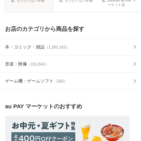
もったいない本舗
もったいない本舗
bookfan au PAY マ
ーケット店
お店のカテゴリから商品を探す
本・コミック・雑誌
（
1,262,162
）
音楽・映像
（
151,642
）
ゲーム機・ゲームソフト
（
282
）
au PAY マーケット
のおすすめ