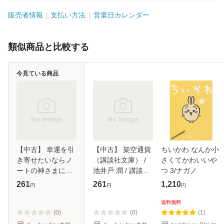
販売者情報
支払い方法
営業日カレンダー
類似商品と比較する
今見ている商品
【中古】 幸運を引
【中古】 架空通貨
ちいかわ なんか小
き寄せたいならノ
（講談社文庫） /
さくてかわいいや
ートの神さまにお
池井戸 潤 / 講談社
つ 3/ナガノ
願いしなさい / 丸
[文庫]【メール便送
261
261
1,210
円
円
円
井 章夫 / すばる舎
料無料】
[単行本]【メール便
送料無料
送料無料】
(0)
(0)
(1)