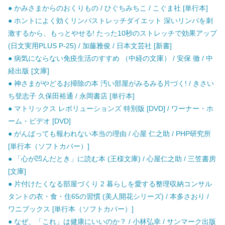
● かみさまからのおくりもの / ひぐちみちこ / こぐま社 [単行本]
● ホントによく効くリンパストレッチダイエット 深いリンパを刺
激するから、もっとやせる! たった10秒のストレッチで効果アップ
(日文実用PLUS P-25) / 加藤雅俊 / 日本文芸社 [新書]
● 病気にならない免疫生活のすすめ （中経の文庫） / 安保 徹 / 中
経出版 [文庫]
● 神さまがやどるお掃除の本 汚い部屋がみるみる片づく! / きさい
ち登志子 久保田裕通 / 永岡書店 [単行本]
● マトリックス レボリューションズ 特別版 [DVD] / ワーナー・ホ
ーム・ビデオ [DVD]
● がんばっても報われない本当の理由 / 心屋 仁之助 / PHP研究所
[単行本（ソフトカバー）]
● 「心が凹んだとき」に読む本 (王様文庫) / 心屋仁之助 / 三笠書房
[文庫]
● 片付けたくなる部屋づくり 2 暮らしを愛する整理収納コンサル
タントの衣・食・住65の習慣 (美人開花シリーズ) / 本多さおり /
ワニブックス [単行本（ソフトカバー）]
● なぜ、「これ」は健康にいいのか？ / 小林弘幸 / サンマーク出版