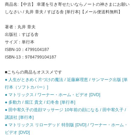
商品名:【中古】 幸運を引き寄せたいならノートの神さまにお願い
しなさい / 丸井 章夫 / すばる舎 [単行本]【メール便送料無料】
著者：丸井 章夫
出版社：すばる舎
サイズ：単行本
ISBN-10：4799104187
ISBN-13：9784799104187
■こちらの商品もオススメです
● 人生がときめく片づけの魔法 / 近藤麻理恵 / サンマーク出版 [単
行本（ソフトカバー）]
● マトリックス / ワーナー・ホーム・ビデオ [DVD]
● 多動力 / 堀江 貴文 / 幻冬舎 [単行本]
● 田中宥久子の造顔マッサージ 10年前の顔になる / 田中宥久子 /
講談社 [単行本]
● マトリックス リローデッド 特別版 [DVD] / ワーナー・ホーム・
ビデオ [DVD]