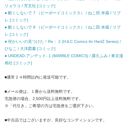
リョウコ / 芳文社 [コミック]
● 酷くしないで 7 （ビーボーイコミックス） / ねこ田 米蔵 / リブ
レ [コミック]
● 酷くしないで 8 （ビーボーイコミックス） / ねこ田 米蔵 / リブ
レ [コミック]
● 何かいいの見つけた！Re： 2 (H＆C Comics ihr HertZ Series) /
ひなこ / 大洋図書 [コミック]
● UNDEAD-アンデッド- 1 (MARBLE COMICS) / 露久ふみ / 東京漫
画社 [コミック]
■通常２４時間以内に発送可能です。
■メール便は、１冊から送料無料です。
宅急便の場合、2,500円以上送料無料です。
※「代引き」ご希望の方は宅急便をご選択下さい。
■中古品ではございますが、良好なコンディションです。