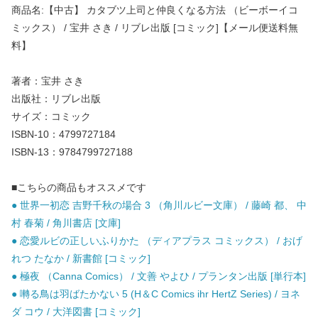
商品名:【中古】 カタブツ上司と仲良くなる方法 （ビーボーイコ
ミックス） / 宝井 さき / リブレ出版 [コミック]【メール便送料無
料】
著者：宝井 さき
出版社：リブレ出版
サイズ：コミック
ISBN-10：4799727184
ISBN-13：9784799727188
■こちらの商品もオススメです
● 世界一初恋 吉野千秋の場合 3 （角川ルビー文庫） / 藤崎 都、 中
村 春菊 / 角川書店 [文庫]
● 恋愛ルビの正しいふりかた （ディアプラス コミックス） / おげ
れつ たなか / 新書館 [コミック]
● 極夜 （Canna Comics） / 文善 やよひ / プランタン出版 [単行本]
● 囀る鳥は羽ばたかない 5 (H＆C Comics ihr HertZ Series) / ヨネ
ダ コウ / 大洋図書 [コミック]