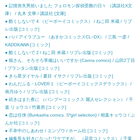
● 記憶喪失男拾いました フェロモン探偵受難の日々 （講談社X文
庫） / 丸木 文華 / 講談社 [文庫]
● 酷くしないで 4 （ビーボーイコミックス） / ねこ田 米蔵 / リブ
レ出版 [コミック]
● パパ アイラブユー （あすかコミックスCL−DX） / 三島 一彦 /
KADOKAWA [コミック]
● 酷くしないで 2 / ねこ田 米蔵 / リブレ出版 [コミック]
● 狼さん、そろそろ準備はいいですか (Canna comics) / 山田2丁目
/ プランタン出版 [コミック]
● きら星ダイヤル / 夏目 イサク / リブレ出版 [コミック]
● わんだふる・LOVER 1 （ビーボーイコミックスデラックス） /
南月ゆう / リブレ出版 [コミック]
● 続きはまた夜に （バンブーコミックス 麗人セレクション） / 千
葉 リョウコ / 竹書房 [コミック]
● 恋は任侠 (Bunkasha comics. S*girl selection) / 相葉キョウコ / ぶ
んか社 [コミック]
● 不幸中のしあわせ / エンゾウ / ホーム社 [コミック]
● 編集長を好きになったワケですが。 （花音コミックス） / 千葉