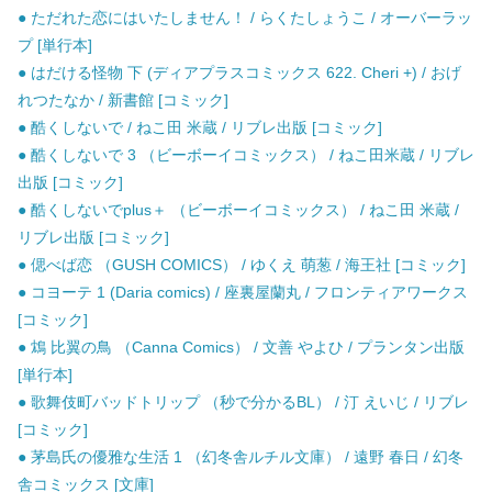
● ただれた恋にはいたしません！ / らくたしょうこ / オーバーラッ
プ [単行本]
● はだける怪物 下 (ディアプラスコミックス 622. Cheri +) / おげ
れつたなか / 新書館 [コミック]
● 酷くしないで / ねこ田 米蔵 / リブレ出版 [コミック]
● 酷くしないで 3 （ビーボーイコミックス） / ねこ田米蔵 / リブレ
出版 [コミック]
● 酷くしないでplus＋ （ビーボーイコミックス） / ねこ田 米蔵 /
リブレ出版 [コミック]
● 偲べば恋 （GUSH COMICS） / ゆくえ 萌葱 / 海王社 [コミック]
● コヨーテ 1 (Daria comics) / 座裏屋蘭丸 / フロンティアワークス
[コミック]
● 鴆 比翼の鳥 （Canna Comics） / 文善 やよひ / プランタン出版
[単行本]
● 歌舞伎町バッドトリップ （秒で分かるBL） / 汀 えいじ / リブレ
[コミック]
● 茅島氏の優雅な生活 1 （幻冬舎ルチル文庫） / 遠野 春日 / 幻冬
舎コミックス [文庫]