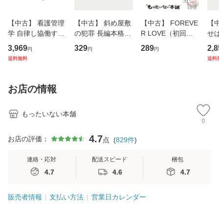
【中古】 看護管理
【中古】 斜め屋敷
【中古】 FOREVE
【
学 自律し協働する
の犯罪 長編本格推
R LOVE（初回生
せば
専門職の看護マネ
理小説 (光文社文
産限定盤） / 清水
VD
3,969
329
289
2,8
円
円
円
ジメントスキル 改
庫) / 島田荘司 / 光
翔太×加藤ミリヤ /
タ
送料無料
送料
訂第3版 (看護学テ
文社 [文庫]【メー
[CD]【メール便送
ター
キストNiCE) / 手島
ル便送料無料】
料無料】
VD
恵 藤本幸三 / 南江
料
お店の情報
堂 [単行
もったいない本舗
0
4.7
お店の評価：
点
(
829
件
)
連絡・応対
配送スピード
梱包
4.7
4.6
4.7
販売者情報
支払い方法
営業日カレンダー