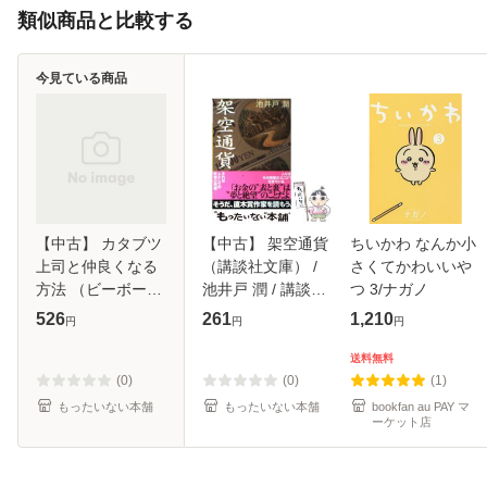
類似商品と比較する
今見ている商品
【中古】 カタブツ
【中古】 架空通貨
ちいかわ なんか小
上司と仲良くなる
（講談社文庫） /
さくてかわいいや
方法 （ビーボーイ
池井戸 潤 / 講談社
つ 3/ナガノ
コミックス） / 宝
[文庫]【メール便送
526
261
1,210
円
円
円
井 さき / リブレ出
料無料】
版 [コミック]【メ
送料無料
ール便送料無料】
(0)
(0)
(1)
もったいない本舗
もったいない本舗
bookfan au PAY マ
ーケット店